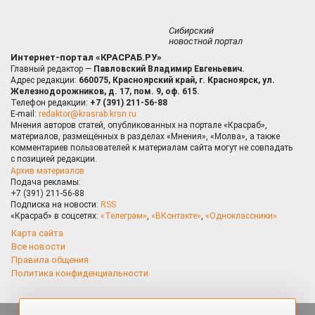
Сибирский
новостной портал
Интернет-портал «КРАСРАБ.РУ»
Главный редактор —
Павловский Владимир Евгеньевич.
Адрес редакции:
660075, Красноярский край, г. Красноярск, ул.
Железнодорожников, д. 17, пом. 9, оф. 615.
Телефон редакции:
+7 (391) 211-56-88
E-mail:
redaktor@krasrab.krsn.ru
Мнения авторов статей, опубликованных на портале «Красраб»,
материалов, размещённых в разделах «Мнения», «Молва», а также
комментариев пользователей к материалам сайта могут не совпадать
с позицией редакции.
Архив материалов
Подача рекламы:
+7 (391) 211-56-88
Подписка на новости:
RSS
«Красраб» в соцсетях:
«Телеграм»
,
«ВКонтакте»
,
«Одноклассники»
Карта сайта
Все новости
Правила общения
Политика конфиденциальности