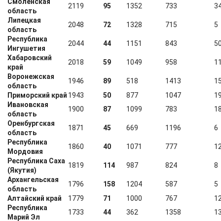
Смоленская
2119
95
1352
733
3
область
Липецкая
2048
72
1328
715
5
область
Республика
2044
44
1151
843
5
Ингушетия
Хабаровский
2018
59
1049
958
1
край
Воронежская
1946
89
518
1413
1
область
Приморский край
1943
50
877
1047
1
Ивановская
1900
87
1099
783
1
область
Оренбургская
1871
45
669
1196
6
область
Республика
1860
40
1071
777
1
Мордовия
Республика Саха
1819
114
987
824
8
(Якутия)
Архангельская
1796
158
1204
587
5
область
Алтайский край
1779
71
1000
767
1
Республика
1733
44
362
1358
1
Марий Эл