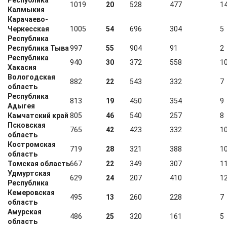
Республика
1019
20
528
477
1
Калмыкия
Карачаево-
Черкесская
1005
54
696
304
5
Республика
Республика Тыва
997
55
904
91
2
Республика
940
30
372
558
1
Хакасия
Вологодская
882
22
543
332
7
область
Республика
813
19
450
354
9
Адыгея
Камчатский край
805
46
540
257
8
Псковская
765
42
423
332
1
область
Костромская
719
28
321
388
1
область
Томская область
667
22
349
307
1
Удмуртская
629
24
207
410
1
Республика
Кемеровская
495
13
260
228
7
область
Амурская
486
25
320
161
5
область