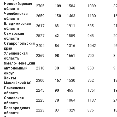
Новосибирская
2705
109
1584
1089
3
область
Челябинская
2659
150
1463
1180
1
область
Владимирская
2617
63
1911
685
2
область
Самарская
2527
42
1559
948
2
область
Ставропольский
2404
84
1316
1042
4
край
Ульяновская
2369
98
1661
700
8
область
Ямало-Ненецкий
автономный
2310
30
1348
953
9
округ
Ханты-
2300
167
1530
752
1
Мансийский АО
Пензенская
2245
90
465
1761
1
область
Орловская
2225
78
1064
1137
2
область
Белгородская
2223
83
1329
876
1
область