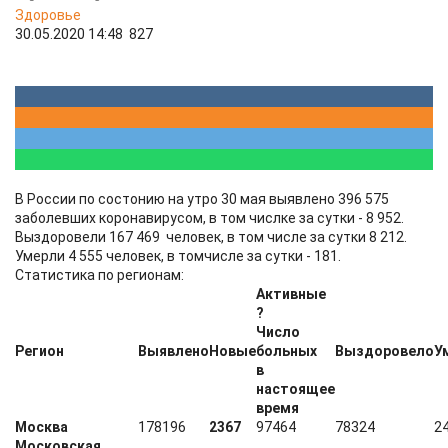
Здоровье
30.05.2020 14:48
827
В России по состонию на утро 30 мая выявлено 396 575
заболевших коронавирусом, в том числке за сутки - 8 952.
Выздоровели 167 469 человек, в том числе за сутки 8 212.
Умерли 4 555 человек, в томчисле за сутки - 181.
Статистика по регионам:
Активные
?
Число
Регион
Выявлено
Новые
больных
Выздоровело
У
в
настоящее
время
Москва
178196
2367
97464
78324
2
Московская