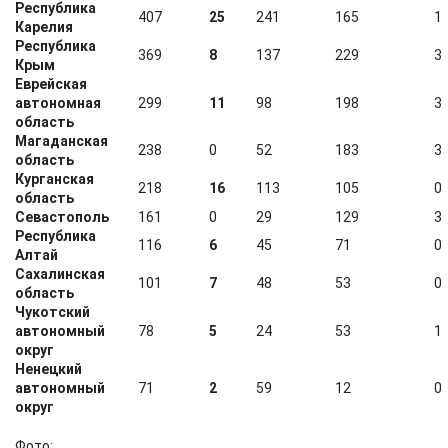
Республика
407
25
241
165
1
Карелия
Республика
369
8
137
229
3
Крым
Еврейская
автономная
299
11
98
198
3
область
Магаданская
238
0
52
183
3
область
Курганская
218
16
113
105
0
область
Севастополь
161
0
29
129
3
Республика
116
6
45
71
0
Алтай
Сахалинская
101
7
48
53
0
область
Чукотский
автономный
78
5
24
53
1
округ
Ненецкий
автономный
71
2
59
12
0
округ
Фото: