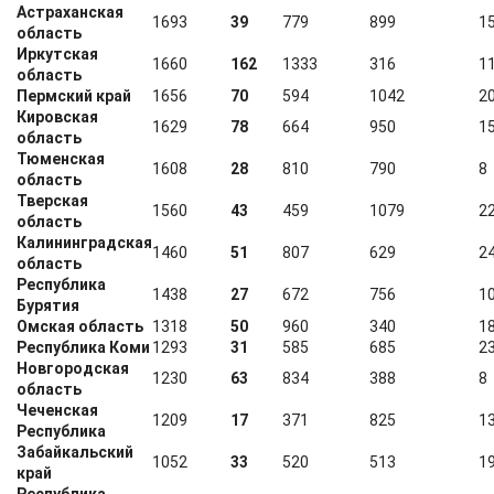
Астраханская
1693
39
779
899
1
область
Иркутская
1660
162
1333
316
1
область
Пермский край
1656
70
594
1042
2
Кировская
1629
78
664
950
1
область
Тюменская
1608
28
810
790
8
область
Тверская
1560
43
459
1079
2
область
Калининградская
1460
51
807
629
2
область
Республика
1438
27
672
756
1
Бурятия
Омская область
1318
50
960
340
1
Республика Коми
1293
31
585
685
2
Новгородская
1230
63
834
388
8
область
Чеченская
1209
17
371
825
1
Республика
Забайкальский
1052
33
520
513
1
край