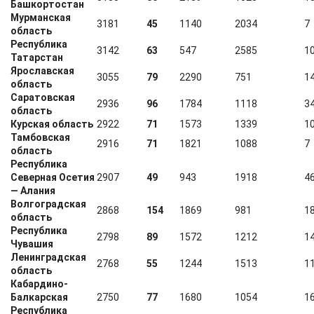
Башкортостан
Мурманская
3181
45
1140
2034
7
область
Республика
3142
63
547
2585
1
Татарстан
Ярославская
3055
79
2290
751
1
область
Саратовская
2936
96
1784
1118
3
область
Курская область
2922
71
1573
1339
1
Тамбовская
2916
71
1821
1088
7
область
Республика
Северная Осетия
2907
49
943
1918
4
— Алания
Волгоградская
2868
154
1869
981
1
область
Республика
2798
89
1572
1212
1
Чувашия
Ленинградская
2768
55
1244
1513
1
область
Кабардино-
Балкарская
2750
77
1680
1054
1
Республика