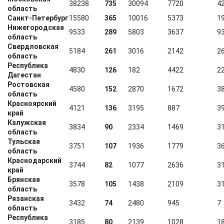
38238
735
30094
7720
4
область
Санкт-Петербург
15580
365
10016
5373
1
Нижегородская
9533
289
5803
3637
9
область
Свердловская
5184
261
3016
2142
2
область
Республика
4830
126
182
4422
2
Дагестан
Ростовская
4580
152
2870
1672
3
область
Красноярский
4121
136
3195
887
3
край
Калужская
3834
90
2334
1469
3
область
Тульская
3751
107
1936
1779
3
область
Краснодарский
3744
82
1077
2636
3
край
Брянская
3578
105
1438
2109
3
область
Рязанская
3432
74
2480
945
7
область
Республика
3185
80
2139
1028
1