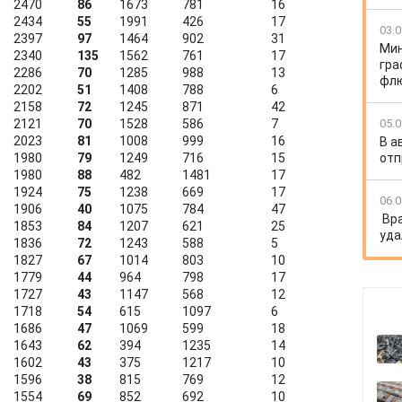
2470
86
1673
781
16
2434
55
1991
426
17
03.0
2397
97
1464
902
31
Мин
2340
135
1562
761
17
гра
2286
70
1285
988
13
флю
2202
51
1408
788
6
2158
72
1245
871
42
2121
70
1528
586
7
05.0
2023
81
1008
999
16
В а
1980
79
1249
716
15
отп
1980
88
482
1481
17
1924
75
1238
669
17
06.0
1906
40
1075
784
47
Вр
1853
84
1207
621
25
уда
1836
72
1243
588
5
1827
67
1014
803
10
1779
44
964
798
17
1727
43
1147
568
12
1718
54
615
1097
6
1686
47
1069
599
18
1643
62
394
1235
14
1602
43
375
1217
10
1596
38
815
769
12
1554
69
852
692
10