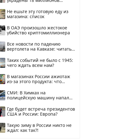
украдены 18 миллионов
рублей
Не ешьте эту готовую еду из
магазина: список
В ОАЭ произошло жестокое
убийство криптомиллионера
Все новости по падению
вертолета на Кавказе: читать
здесь
Таких событий не было с 1945:
чего ждать всем нам?
В магазинах России ажиотаж
из-за этого продукта: что
купить?
СМИ: В Химках на
полицейскую машину напали
и подожгли.
Где будет встреча президентов
США и России: Европа?
Такую зиму в России никто не
ждал: как так?!