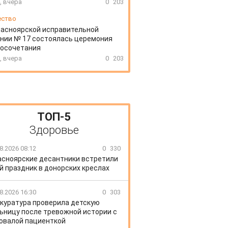
, вчера
0
203
ество
расноярской исправительной
нии № 17 состоялась церемония
косочетания
, вчера
0
203
ТОП-5
Здоровье
8.2026 08:12
0
330
асноярские десантники встретили
й праздник в донорских креслах
8.2026 16:30
0
303
куратура проверила детскую
ьницу после тревожной истории с
овалой пациенткой