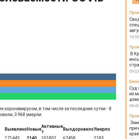
Прои
Свод
спец
авгу
16:53
Прои
В К
инс
стр
09:23
Бизн
Суд 
из м
дом
08:43
х коронавирусом, в том числе за последние сутки - 8
овели, 3 968 умерли.
Прои
Зам
Активные
прич
Выявлено
Новые
Выздоровело
Умерло
?
крае
171443
2140
101802
67458
2183