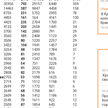
09:14
35956
793
29157
6440
359
14463
387
9847
4458
158
Общ
8735
231
5752
2905
78
В К
4455
161
164
4161
130
коло
4425
235
2704
1700
21
бра
4133
203
2658
1441
34
10:35
3700
142
2880
791
29
3560
101
2408
1123
29
3506
80
1220
2257
29
3422
104
1941
1457
24
3254
98
1439
1784
31
3206
81
2410
789
7
3030
49
1347
1676
7
2966
54
731
2226
9
2942
91
2022
902
18
03.0
2808
82
2179
616
13
Кр
ия
2755
53
1098
1625
32
сво
2719
71
1512
1198
9
2699
77
1772
921
6
2649
68
1758
861
30
03.0
2609
56
1412
1186
11
Про
2545
73
1611
922
12
бол
2509
87
1854
643
12
год