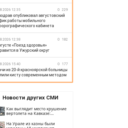
8.2026 12:35
0
229
здрав опубликовал августовский
фик работы мобильного
орографического кабинета
8.2026 12:38
0
182
вгусте «Поезд здоровья»
равится в Ужурский округ
8.2026 15:40
0
177
ачи из 20-й красноярской больницы
лили кисту современным методом
Новости других СМИ
Как выглядит место крушение
вертолета на Кавказе:
смотреть
На Урале из казны были