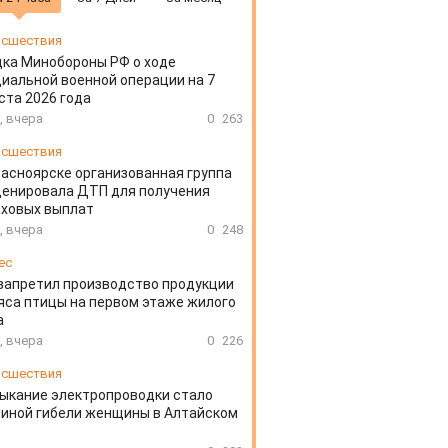
сшествия
ка Минобороны РФ о ходе
иальной военной операции на 7
ста 2026 года
, вчера
0
263
сшествия
расноярске организованная группа
ценировала ДТП для получения
аховых выплат
, вчера
0
248
ес
запретил производство продукции
яса птицы на первом этаже жилого
а
, вчера
0
226
сшествия
ыкание электропроводки стало
иной гибели женщины в Алтайском