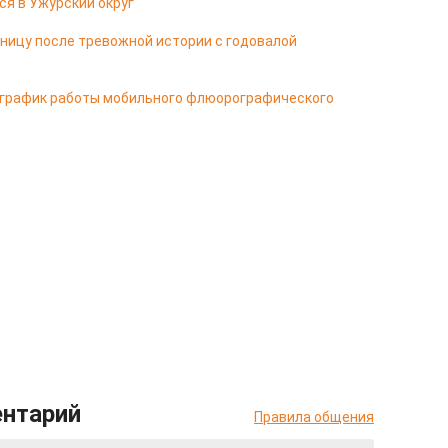
ся в Ужурский округ
ницу после тревожной истории с годовалой
 график работы мобильного флюорографического
ентарий
Правила общения