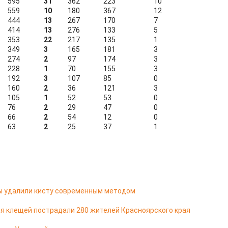
595
31
362
223
10
559
10
180
367
12
444
13
267
170
7
414
13
276
133
5
353
22
217
135
1
349
3
165
181
3
274
2
97
174
3
228
1
70
155
3
192
3
107
85
0
160
2
36
121
3
105
1
52
53
0
76
2
29
47
0
66
2
54
12
0
63
2
25
37
1
цы удалили кисту современным методом
я клещей пострадали 280 жителей Красноярского края