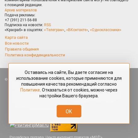
с позицией редакции.
Архив материалов
Подача рекламы:
+7 (391) 211-56-88
Подписка на новости:
RSS
«Красраб» в соцсетях:
«Телеграм»
,
«ВКонтакте»
,
«Одноклассники»
Карта сайта
Все новости
Правила общения
Политика конфиденциальности
Оставаясь на сайте, Вы даете согласие на
использование cookies, которые применяются для
Все права защищены. Любые материалы, размещённые на портале
повышения качества рекомендаций согласно
«Красраб.ру» сотрудниками редакции, нештатными авторами
и читателями, являются объектами авторского права. Полное или
Политике
. Отказаться от cookies, можно через
частичное использование материалов, размещённых на портале
настройки Вашего браузера.
«Красраб.ру», допускается только с письменного согласия редакции
с указанием ссылки на источник. Все вопросы можно задать
по адресу
redaktor@krasrab.krsn.ru
.
OK
Разработка портала:
Центр интернет-проектов «МОЁ!»