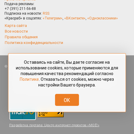
Подача рекламы:
+7 (391) 211-56-88
Подписка на новости:
RSS
«Красраб» в соцсетях:
«Телеграм»
,
«ВКонтакте»
,
«Одноклассники»
Карта сайта
Все новости
Правила общения
Политика конфиденциальности
Оставаясь на сайте, Вы даете согласие на
Все права защищены. Любые материалы, размещённые на портале
использование cookies, которые применяются для
«Красраб.ру» сотрудниками редакции, нештатными авторами
повышения качества рекомендаций согласно
и читателями, являются объектами авторского права. Полное или
Политике
. Отказаться от cookies, можно через
частичное использование материалов, размещённых на портале
настройки Вашего браузера.
«Красраб.ру», допускается только с письменного согласия редакции
с указанием ссылки на источник. Все вопросы можно задать
по адресу
redaktor@krasrab.krsn.ru
.
OK
Разработка портала:
Центр интернет-проектов «МОЁ!»