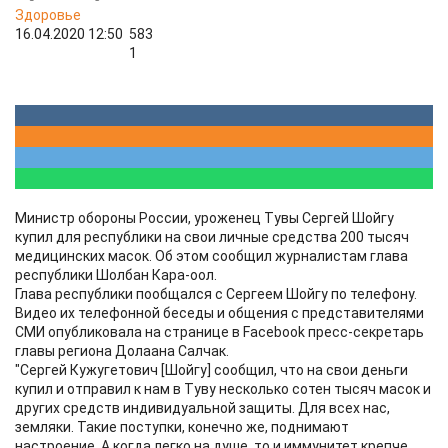
Здоровье
16.04.2020 12:50
583
1
Министр обороны России, уроженец Тувы Сергей Шойгу
купил для республики на свои личные средства 200 тысяч
медицинских масок. Об этом сообщил журналистам глава
республики Шолбан Кара-оол.
Глава республики пообщался с Сергеем Шойгу по телефону.
Видео их телефонной беседы и общения с представителями
СМИ опубликовала на странице в Facebook пресс-секретарь
главы региона Долаана Салчак.
"Сергей Кужугетович [Шойгу] сообщил, что на свои деньги
купил и отправил к нам в Туву несколько сотен тысяч масок и
других средств индивидуальной защиты. Для всех нас,
земляки. Такие поступки, конечно же, поднимают
настроение. А когда легко на душе, то и иммунитет крепче,