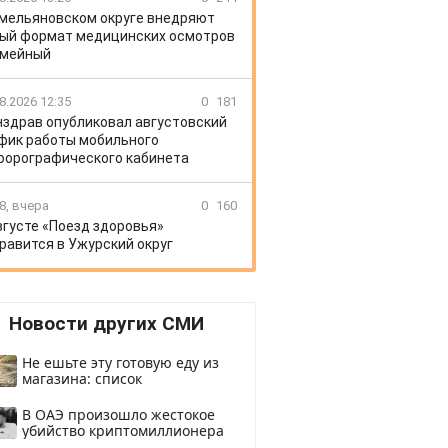
Емельяновском округе внедряют
ый формат медицинских осмотров
емейный
8.2026 12:35
0
181
здрав опубликовал августовский
фик работы мобильного
орографического кабинета
8, вчера
0
160
вгусте «Поезд здоровья»
равится в Ужурский округ
Новости других СМИ
Не ешьте эту готовую еду из
магазина: список
В ОАЭ произошло жестокое
убийство криптомиллионера