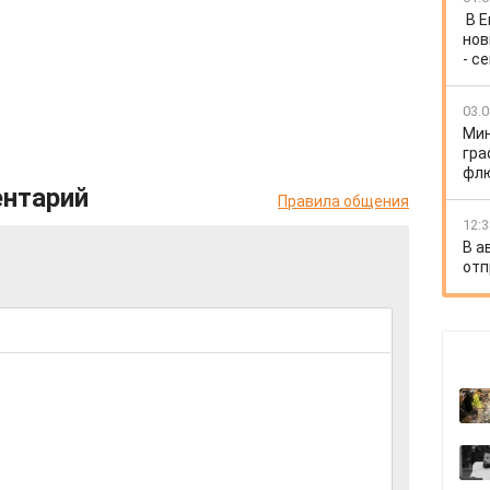
В 
нов
- с
03.0
Мин
гра
флю
ентарий
Правила общения
12:3
В а
отп