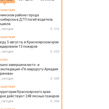
сшествия
енинском районе города
сибирска в ДТП погиб водитель
оцикла
, сегодня
0
312
сшествия
еду, 5 августа, в Красноярском крае
идировали 13 пожаров
, сегодня
0
225
ество
ешно завершена мото- и
экспедиция «По маршруту Аркадия
аринова»
, сегодня
0
209
сшествия
ерритории Красноярского края
дня действуют 248 лесных пожаров
, сегодня
0
204