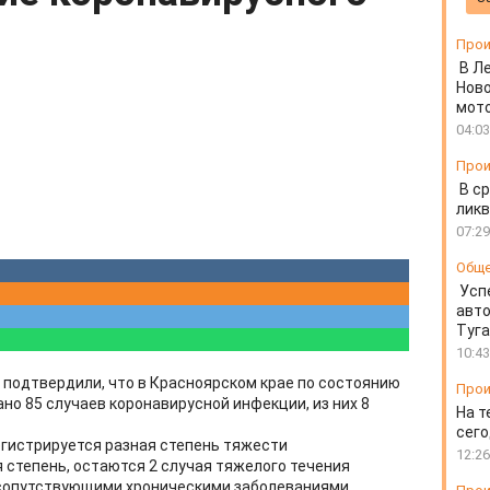
Прои
В Л
Ново
мот
04:03
Прои
В ср
ликв
07:29
Общ
Усп
авто
Туг
10:43
подтвердили, что в Красноярском крае по состоянию
Прои
ано 85 случаев коронавирусной инфекции, из них 8
На т
сего
егистрируется разная степень тяжести
12:26
я степень, остаются 2 случая тяжелого течения
 сопутствующими хроническими заболеваниями.