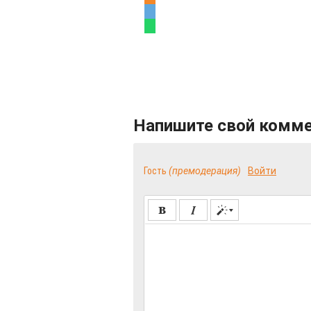
Напишите свой комм
Гость
(премодерация)
Войти