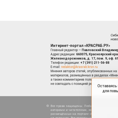
Сиб
ново
Интернет-портал «КРАСРАБ.РУ»
Главный редактор —
Павловский Владимир
Адрес редакции:
660075, Красноярский край
Железнодорожников, д. 17, пом. 9, оф. 6
Телефон редакции:
+7 (391) 211-56-88
E-mail:
redaktor@krasrab.krsn.ru
Мнения авторов статей, опубликованных на 
материалов, размещённых в разделах «Мнен
а также комментариев пользователей к мате
не совпадать с позицией редакции.
Оставаясь 
для пов
Все права защищены. Любые материалы, ра
авторами и читателями, являются объектами
размещённых на портале «Красраб.ру», допу
на источник. Все вопросы можно задать по а