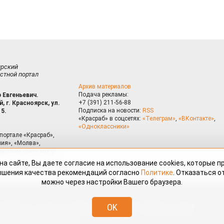
ирский
стной портал
Архив материалов
Подача рекламы:
 Евгеньевич.
+7 (391) 211-56-88
, г. Красноярск, ул.
Подписка на новости:
RSS
15.
«Красраб» в соцсетях:
«Телеграм»
,
«ВКонтакте»
,
«Одноклассники»
портале «Красраб»,
ия», «Молва»,
риалам сайта могут
на сайте, Вы даете согласие на использование cookies, которые 
ышения качества рекомендаций согласно
Политике
. Отказаться от
можно через настройки Вашего браузера.
змещённые на портале «Красраб.ру» сотрудниками редакции, нештатными
OK
 авторского права. Полное или частичное использование материалов,
скается только с письменного согласия редакции с указанием ссылки
дресу
redaktor@krasrab.krsn.ru
.