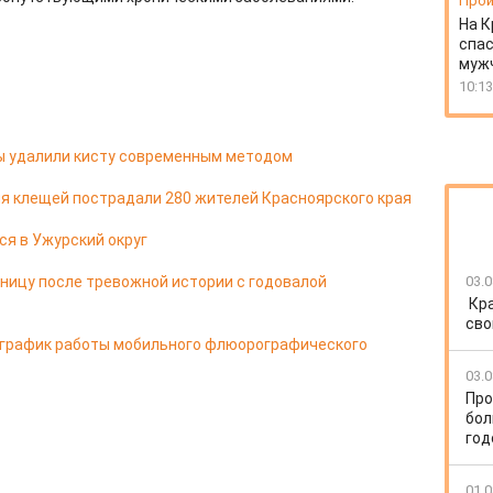
Прои
На К
спас
муж
10:13
цы удалили кисту современным методом
я клещей пострадали 280 жителей Красноярского края
ся в Ужурский округ
ницу после тревожной истории с годовалой
03.0
Кр
сво
 график работы мобильного флюорографического
03.0
Про
бол
год
01.0