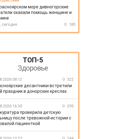
сшествия
расноярском море дивногорские
атели оказали помощь женщине и
чине
, сегодня
0
185
ТОП-5
Здоровье
8.2026 08:12
0
322
асноярские десантники встретили
й праздник в донорских креслах
8.2026 16:30
0
295
куратура проверила детскую
ьницу после тревожной истории с
овалой пациенткой
8.2026 13:25
0
244