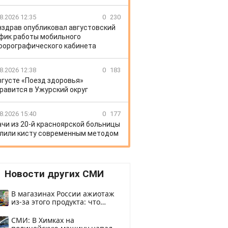
8.2026 12:35
0
230
здрав опубликовал августовский
фик работы мобильного
орографического кабинета
8.2026 12:38
0
183
вгусте «Поезд здоровья»
равится в Ужурский округ
8.2026 15:40
0
177
ачи из 20-й красноярской больницы
лили кисту современным методом
Новости других СМИ
В магазинах России ажиотаж
из-за этого продукта: что
купить?
СМИ: В Химках на