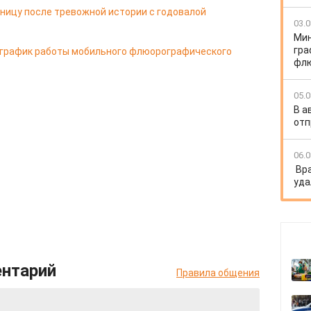
ницу после тревожной истории с годовалой
03.0
Мин
гра
 график работы мобильного флюорографического
флю
05.0
В а
отп
06.0
Вр
уда
ентарий
Правила общения