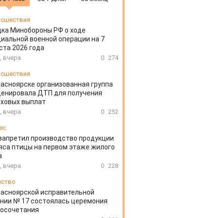
сшествия
ка Минобороны РФ о ходе
иальной военной операции на 7
ста 2026 года
, вчера
0
274
сшествия
расноярске организованная группа
ценировала ДТП для получения
аховых выплат
, вчера
0
252
ес
запретил производство продукции
яса птицы на первом этаже жилого
а
, вчера
0
228
ество
расноярской исправительной
нии № 17 состоялась церемония
косочетания