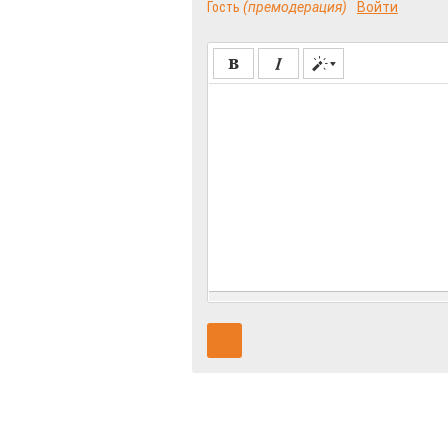
Гость
(премодерация)
Войти