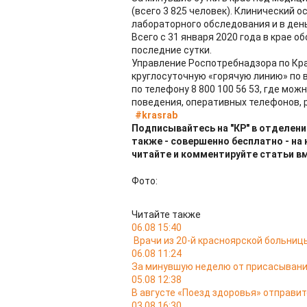
(всего 3 825 человек). Клинический 
лабораторного обследования и в ден
Всего с 31 января 2020 года в крае о
последние сутки.
Управление Роспотребнадзора по Кр
круглосуточную «горячую линию» по
по телефону 8 800 100 56 53, где м
поведения, оперативных телефонов, 
#krasrab
Подписывайтесь на "КР" в отделени
также - совершенно бесплатно - на
читайте и комментируйте статьи в
Фото:
Читайте также
06.08 15:40
Врачи из 20-й красноярской больни
06.08 11:24
За минувшую неделю от присасывани
05.08 12:38
В августе «Поезд здоровья» отправит
03.08 16:30