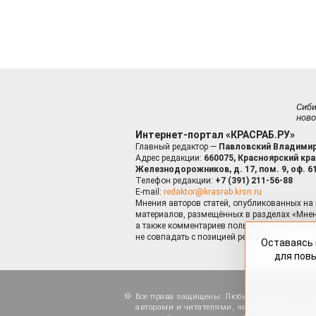
Сиб
ново
Интернет-портал «КРАСРАБ.РУ»
Главный редактор —
Павловский Владимир
Адрес редакции:
660075, Красноярский край
Железнодорожников, д. 17, пом. 9, оф. 6
Телефон редакции:
+7 (391) 211-56-88
E-mail:
redaktor@krasrab.krsn.ru
Мнения авторов статей, опубликованных на 
материалов, размещённых в разделах «Мнен
а также комментариев пользователей к мате
не совпадать с позицией редакции.
Оставаясь 
для пов
Все права защищены. Любые материалы, ра
авторами и читателями, являются объектами