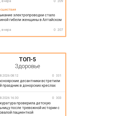
, вчера
0
209
сшествия
ыкание электропроводки стало
иной гибели женщины в Алтайском
, вчера
0
207
ТОП-5
Здоровье
8.2026 08:12
0
331
асноярские десантники встретили
й праздник в донорских креслах
8.2026 16:30
0
303
куратура проверила детскую
ьницу после тревожной истории с
овалой пациенткой