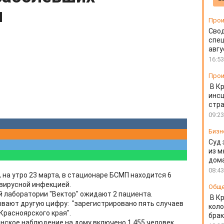
м
Прои
Свод
спец
авгу
16:53
Прои
В К
инс
стр
09:23
Бизн
Суд 
из м
дом
08:43
на утро 23 марта, в стационаре БСМП находится 6
вирусной инфекцией.
Общ
й лаборатории "Вектор" ожидают 2 пациента.
В К
вают другую цифру: "зарегистрировано пять случаев
коло
Красноярского края".
бра
инское наблюдение на дому включено 1 455 человек