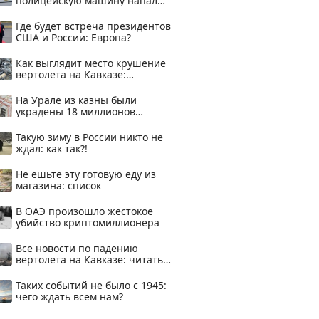
полицейскую машину напали
и подожгли.
Где будет встреча президентов
США и России: Европа?
Как выглядит место крушение
вертолета на Кавказе:
смотреть
На Урале из казны были
украдены 18 миллионов
рублей
Такую зиму в России никто не
ждал: как так?!
Не ешьте эту готовую еду из
магазина: список
В ОАЭ произошло жестокое
убийство криптомиллионера
Все новости по падению
вертолета на Кавказе: читать
здесь
Таких событий не было с 1945:
чего ждать всем нам?