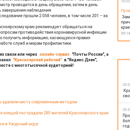
10:35
осмотр проводится в день обращения, затем в день
ь завершения наблюдения.
Прои
бследование прошли 2 058 человек, в том числе 201 – за
Зам
прич
асноярскому краю рекомендует обращаться на
крае
 вопросам противодействия коронавирусной инфекции
09:14
ожно получить информацию, касающуюся правил
работе служб и мерам профилактики.
ях связи или через
онлайн-сервис
"Почты России", а
 канал
"Красноярский рабочий"
в "Яндекс.Дзен",
месте с многотысячной аудиторией!
03.0
Кр
сво
цы удалили кисту современным методом
03.0
я клещей пострадали 280 жителей Красноярского края
Про
бол
ся в Ужурский округ
год