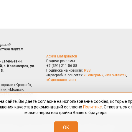
ирский
стной портал
Архив материалов
Подача рекламы:
 Евгеньевич.
+7 (391) 211-56-88
, г. Красноярск, ул.
Подписка на новости:
RSS
15.
«Красраб» в соцсетях:
«Телеграм»
,
«ВКонтакте»
,
«Одноклассники»
портале «Красраб»,
ия», «Молва»,
риалам сайта могут
на сайте, Вы даете согласие на использование cookies, которые 
ышения качества рекомендаций согласно
Политике
. Отказаться от
можно через настройки Вашего браузера.
змещённые на портале «Красраб.ру» сотрудниками редакции, нештатными
OK
 авторского права. Полное или частичное использование материалов,