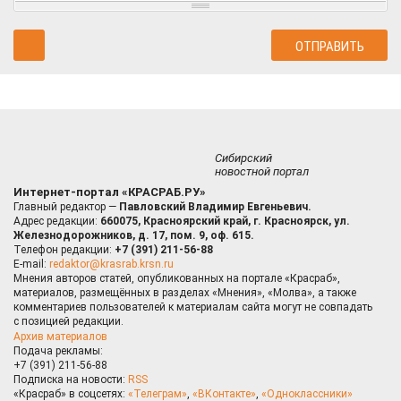
Сибирский
новостной портал
Интернет-портал «КРАСРАБ.РУ»
Главный редактор —
Павловский Владимир Евгеньевич.
Адрес редакции:
660075, Красноярский край, г. Красноярск, ул.
Железнодорожников, д. 17, пом. 9, оф. 615.
Телефон редакции:
+7 (391) 211-56-88
E-mail:
redaktor@krasrab.krsn.ru
Мнения авторов статей, опубликованных на портале «Красраб»,
материалов, размещённых в разделах «Мнения», «Молва», а также
комментариев пользователей к материалам сайта могут не совпадать
с позицией редакции.
Архив материалов
Подача рекламы:
+7 (391) 211-56-88
Подписка на новости:
RSS
«Красраб» в соцсетях:
«Телеграм»
,
«ВКонтакте»
,
«Одноклассники»