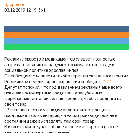
Здоровье
03.12.2019 12:19
561
Рекламу лекарств и медикаментов следует полностью
запретить, заявил глава думского комитета по труду и
социальной политике Ярослав Нилов.
О необходимости ввести такой запрет он сказал на открытии
Российской недели здравоохранения,сообщает
"РГ"
.
Депутат пояснил, что под давлением рекламы чаще всего
покупаются импортные средства - у зарубежных
фармпроизводителей больше средств, чтобы продвигать
свой товар.
- В аптечных сетях мы видим засилье иностранщины, -
продолжил парламентарий, - и наши производители не в
состоянии даже выставлять там свой товар.
В итоге люди покупают более дорогие лекарства (это не
значит, что более эффективные).