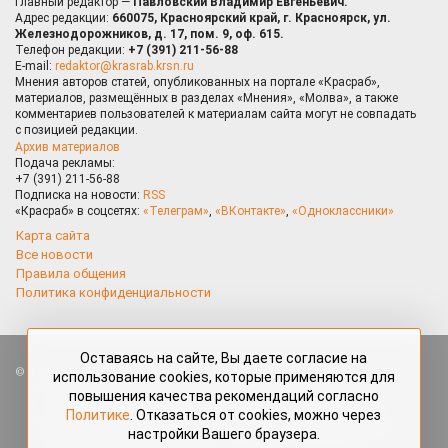
Главный редактор —
Павловский Владимир Евгеньевич.
Адрес редакции:
660075, Красноярский край, г. Красноярск, ул.
Железнодорожников, д. 17, пом. 9, оф. 615.
Телефон редакции:
+7 (391) 211-56-88
E-mail:
redaktor@krasrab.krsn.ru
Мнения авторов статей, опубликованных на портале «Красраб»,
материалов, размещённых в разделах «Мнения», «Молва», а также
комментариев пользователей к материалам сайта могут не совпадать
с позицией редакции.
Архив материалов
Подача рекламы:
+7 (391) 211-56-88
Подписка на новости:
RSS
«Красраб» в соцсетях:
«Телеграм»
,
«ВКонтакте»
,
«Одноклассники»
Карта сайта
Все новости
Правила общения
Политика конфиденциальности
Оставаясь на сайте, Вы даете согласие на
Все права защищены. Любые материалы, размещённые на портале
использование cookies, которые применяются для
«Красраб.ру» сотрудниками редакции, нештатными авторами
повышения качества рекомендаций согласно
и читателями, являются объектами авторского права. Полное или
Политике
. Отказаться от cookies, можно через
частичное использование материалов, размещённых на портале
настройки Вашего браузера.
«Красраб.ру», допускается только с письменного согласия редакции
с указанием ссылки на источник. Все вопросы можно задать