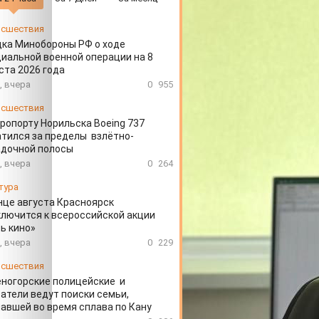
сшествия
ка Минобороны РФ о ходе
иальной военной операции на 8
ста 2026 года
, вчера
0
955
сшествия
эропорту Норильска Boeing 737
тился за пределы взлётно-
адочной полосы
, вчера
0
264
тура
нце августа Красноярск
лючится к всероссийской акции
ь кино»
, вчера
0
229
сшествия
ногорские полицейские и
атели ведут поиски семьи,
авшей во время сплава по Кану