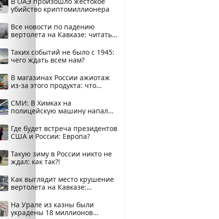
В ОАЭ произошло жестокое
убийство криптомиллионера
Все новости по падению
вертолета на Кавказе: читать
здесь
Таких событий не было с 1945:
чего ждать всем нам?
В магазинах России ажиотаж
из-за этого продукта: что
купить?
СМИ: В Химках на
полицейскую машину напали
и подожгли.
Где будет встреча президентов
США и России: Европа?
Такую зиму в России никто не
ждал: как так?!
Как выглядит место крушение
вертолета на Кавказе:
смотреть
На Урале из казны были
украдены 18 миллионов