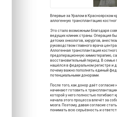
Впервые за Уралом в Красноярском к
аллогенную трансплантацию костного
Это стало возможным благодаря сов
ведущих клиник страны. Операция бы
детских онкологов, хирургов, анесте
руководством главного врача центра
Аллогенная трансплантация костног
предоперационную химиотерапию, с
восстановительный период. В семье 
нашёлся в федеральном регистре и д
почему важно пополнять единый фед
потенциальными донорами.
После того, как донор даёт согласие 
начинают готовить к трансплантации
которой у него полностью погибают 
начала этого процесса влечёт за со
мозга. Поэтому, давая согласие стат
понимать всю серьёзность и ответс