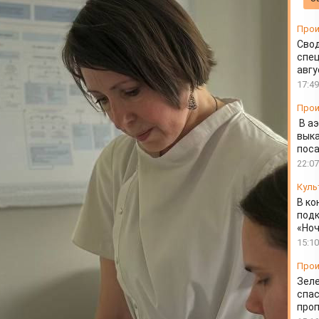
рансплантацию
Прои
а
Свод
спец
авгу
17:49
Прои
В а
выка
пос
22:07
Куль
В ко
подк
«Ноч
15:10
Прои
Зеле
спас
проп