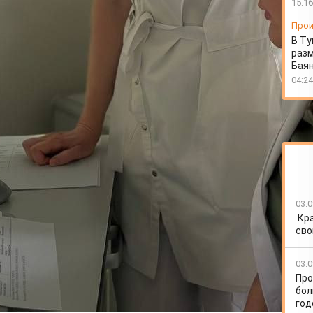
15:16
Прои
В Ту
разм
Бая
04:24
03.0
Кр
сво
03.0
Про
бол
год