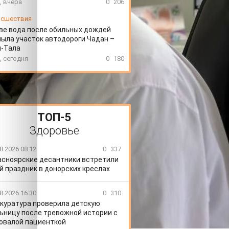
, вчера
0
206
сшествия
ве вода после обильных дождей
ыла участок автодороги Чадан –
н-Тала
, сегодня
0
180
ТОП-5
Здоровье
8.2026 08:12
0
337
асноярские десантники встретили
й праздник в донорских креслах
8.2026 16:30
0
310
куратура проверила детскую
ьницу после тревожной истории с
овалой пациенткой