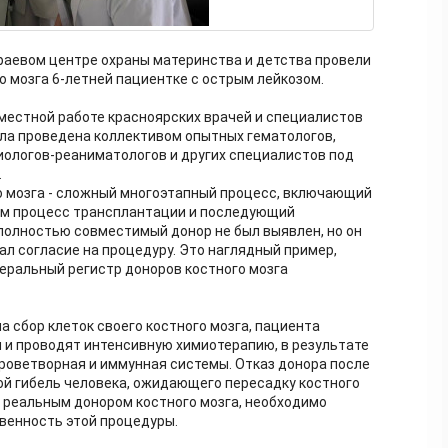
раевом центре охраны материнства и детства провели
 мозга 6-летней пациентке с острым лейкозом.
местной работе красноярских врачей и специалистов
ла проведена коллективом опытных гематологов,
зиологов-реаниматологов и других специалистов под
.
о мозга - сложный многоэтапный процесс, включающий
ам процесс трансплантации и последующий
полностью совместимый донор не был выявлен, но он
ал согласие на процедуру. Это наглядный пример,
еральный регистр доноров костного мозга
на сбор клеток своего костного мозга, пациента
 и проводят интенсивную химиотерапию, в результате
кроветворная и иммунная системы. Отказ донора после
бой гибель человека, ожидающего пересадку костного
ь реальным донором костного мозга, необходимо
твенность этой процедуры.