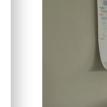
аллогенную т
костного мозг
Здоровье
06.08.2025 10:17
1079