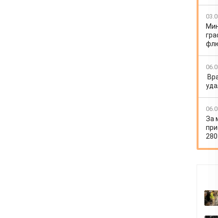
03.0
Мин
гра
флю
06.0
Вр
уда
06.0
За 
при
280