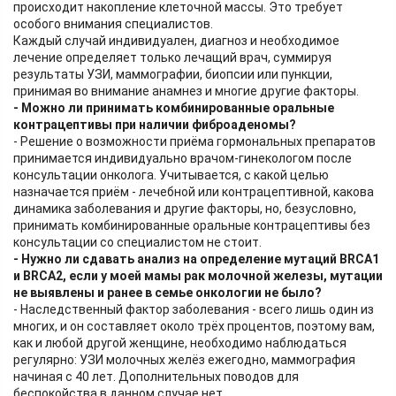
происходит накопление клеточной массы. Это требует
особого внимания специалистов.
Каждый случай индивидуален, диагноз и необходимое
лечение определяет только лечащий врач, суммируя
результаты УЗИ, маммографии, биопсии или пункции,
принимая во внимание анамнез и многие другие факторы.
- Можно ли принимать комбинированные оральные
контрацептивы при наличии фиброаденомы?
- Решение о возможности приёма гормональных препаратов
принимается индивидуально врачом-гинекологом после
консультации онколога. Учитывается, с какой целью
назначается приём - лечебной или контрацептивной, какова
динамика заболевания и другие факторы, но, безусловно,
принимать комбинированные оральные контрацептивы без
консультации со специалистом не стоит.
- Нужно ли сдавать анализ на определение мутаций BRCA1
и BRCA2, если у моей мамы рак молочной железы, мутации
не выявлены и ранее в семье онкологии не было?
- Наследственный фактор заболевания - всего лишь один из
многих, и он составляет около трёх процентов, поэтому вам,
как и любой другой женщине, необходимо наблюдаться
регулярно: УЗИ молочных желёз ежегодно, маммография
начиная с 40 лет. Дополнительных поводов для
беспокойства в данном случае нет.