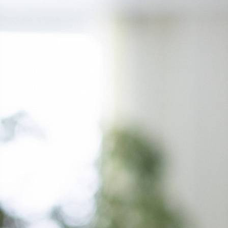
Здоровье
01.02.2024 22:14
22401
Врач-онколог Максим Шумбасов
Фото:
Пресс-служба Красноярского краевого онкологического
диспансера
На вопросы о раке молочной железы отвечает заведующий
отделением опухолей молочной железы Красноярского
краевого онкологического диспансера Максим
Александрович ШУМБАСОВ.
- Как диагностировать рак молочной железы? Какие