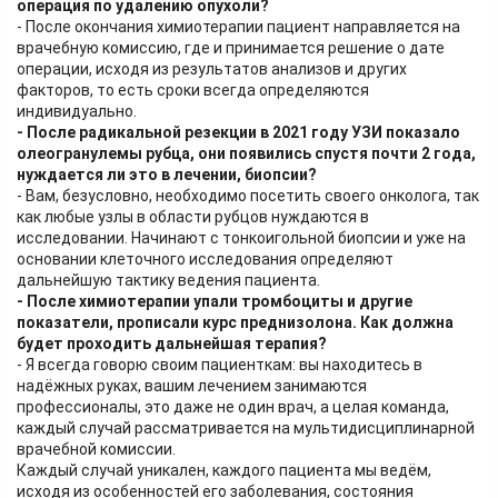
операция по удалению опухоли?
- После окончания химиотерапии пациент направляется на
врачебную комиссию, где и принимается решение о дате
операции, исходя из результатов анализов и других
факторов, то есть сроки всегда определяются
индивидуально.
- После радикальной резекции в 2021 году УЗИ показало
олеогранулемы рубца, они появились спустя почти 2 года,
нуждается ли это в лечении, биопсии?
- Вам, безусловно, необходимо посетить своего онколога, так
как любые узлы в области рубцов нуждаются в
исследовании. Начинают с тонкоигольной биопсии и уже на
основании клеточного исследования определяют
дальнейшую тактику ведения пациента.
- После химиотерапии упали тромбоциты и другие
показатели, прописали курс преднизолона. Как должна
будет проходить дальнейшая терапия?
- Я всегда говорю своим пациенткам: вы находитесь в
надёжных руках, вашим лечением занимаются
профессионалы, это даже не один врач, а целая команда,
каждый случай рассматривается на мультидисциплинарной
врачебной комиссии.
Каждый случай уникален, каждого пациента мы ведём,
исходя из особенностей его заболевания, состояния