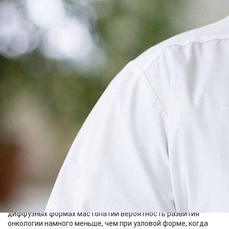
анализы необходимо сдать и какие методы диагностики
помимо УЗИ и маммографии можно пройти?
- Диагноз "рак молочной железы" ставится только после
проведения гистологического и имммуногистохимического
исследования. Ультразвуковое исследование и
маммография позволяют определить изменения в тканях
молочной железы, это первичная диагностика, которая
помогает специалистам обнаружить проблему и принять
решение о необходимости дальнейших исследований и
лечения.
- Болит ли грудь при раке молочной железы?
- Молочная железа - орган гормонозависимый, поэтому
причин для болезненных ощущений масса. Чаще всего
женщина ощущает дискомфорт или боль именно из-за
гормональных изменений в определённые дни цикла. Кроме
того, болеть может не сама молочная железа, а грудная
клетка, например, при остеохондрозе, простудных
заболеваниях и так далее. Сам же рак "не болит", поэтому мы
постоянно твердим о регулярной диагностике.
- Может ли мастопатия перерасти в рак?
- Рак молочной железы может появиться и без мастопатии,
так как факторов очень много. Но стоит отметить, что при
диффузных формах мастопатии вероятность развития
онкологии намного меньше, чем при узловой форме, когда