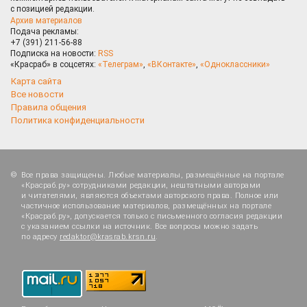
с позицией редакции.
Архив материалов
Подача рекламы:
+7 (391) 211-56-88
Подписка на новости:
RSS
«Красраб» в соцсетях:
«Телеграм»
,
«ВКонтакте»
,
«Одноклассники»
Карта сайта
Все новости
Правила общения
Политика конфиденциальности
Все права защищены. Любые материалы, размещённые на портале
«Красраб.ру» сотрудниками редакции, нештатными авторами
и читателями, являются объектами авторского права. Полное или
частичное использование материалов, размещённых на портале
«Красраб.ру», допускается только с письменного согласия редакции
с указанием ссылки на источник. Все вопросы можно задать
по адресу
redaktor@krasrab.krsn.ru
.