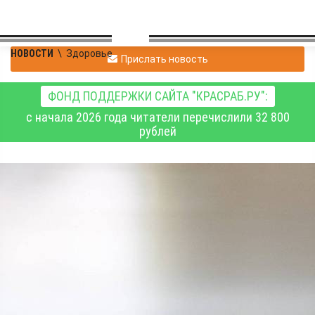
НОВОСТИ
\
Здоровье
Прислать новость
ФОНД ПОДДЕРЖКИ САЙТА "КРАСРАБ.РУ":
с начала 2026 года читатели перечислили 32 800
рублей
Рак молочной железы?
Доверьтесь
профессионалам,
следуйте их
рекомендациям