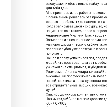
выслушают и обязательно найдут во
для тебя день.
Мне пришлось из-за работы нескольк
с пониманием решалась эта проблема
создают проблемы для пациентов, а в
Когда записываешься к хирургу, то, к
пациентов со стажем, после экспрес
Андраниковне Мкртчян. Глас народа -
Записался и в назначенное время яви
мы порог хирургического кабинета, хо
половина зубов уже растеряна в разны
получается.
Вошёл и сразу успокоился под ободр
людей, кто сразу располагает к себе,
уж какой она специалист, я убедился 
Уважаемая Лианна Андраниковна! Ва
высочайший профессионализм позвол
вашей практике, а ваша душевная те
все отрицательные эмоции, возникаю
души!
Спасибо дружному коллективу стомат
Новым годом! Счастья вам дорогие др
Юрий ОРЛОВ,