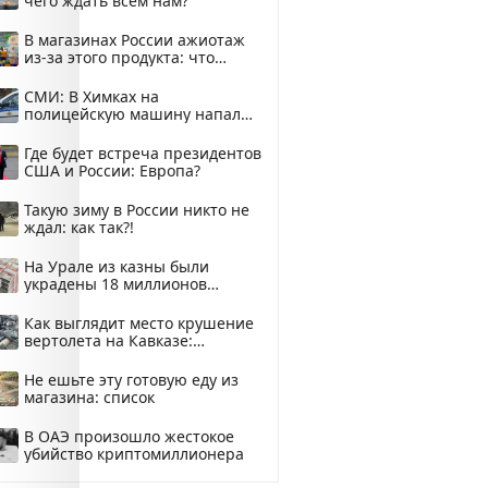
чего ждать всем нам?
В магазинах России ажиотаж
из-за этого продукта: что
купить?
СМИ: В Химках на
полицейскую машину напали
и подожгли.
Где будет встреча президентов
США и России: Европа?
Такую зиму в России никто не
ждал: как так?!
На Урале из казны были
украдены 18 миллионов
рублей
Как выглядит место крушение
вертолета на Кавказе:
смотреть
Не ешьте эту готовую еду из
магазина: список
В ОАЭ произошло жестокое
убийство криптомиллионера