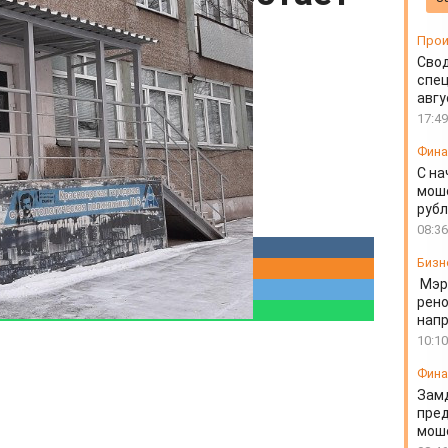
Прои
Свод
спец
авгу
17:49
Фин
С на
моше
руб
08:36
Бизн
Мэр
рено
напр
10:10
Фин
Зам
пред
моше