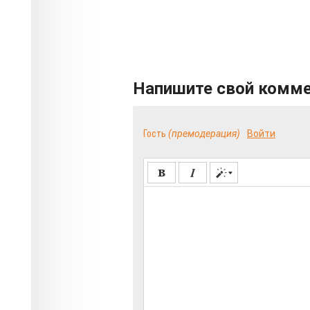
Напишите свой комм
Гость
(премодерация)
Войти