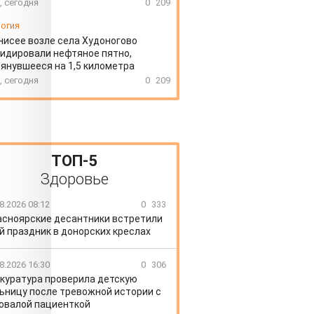
, сегодня
0
209
огия
нисее возле села Худоногово
идировали нефтяное пятно,
янувшееся на 1,5 километра
, сегодня
0
209
ТОП-5
Здоровье
8.2026 08:12
0
333
асноярские десантники встретили
й праздник в донорских креслах
8.2026 16:30
0
306
куратура проверила детскую
ьницу после тревожной истории с
овалой пациенткой