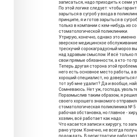
записаться, надо приходить к семи у
По этой логике следует: чтобы гаран
зарыться в сугроб у входа в поликлини
принципе, я и готов зарыться в сугро
только в компании с кем-нибудь из с
стоматологической поликлиники.
Утрирую, конечно, однако это именно
зверское медицинское обслуживание,
трескучий сорокаградусный мороз вы
над здравым смыслом. И всё только п
свои прямые обязанности, а кто-то п
Теперь другая сторона этой проблемы
него есть основное место работы, а в 
хороший специалист, но довериться п
тот зуб мне удалит? Да и вообще, най
Сомневаюсь. Нет уж, господа, увольте
Поразмыслив таким образом, я решил
своего хорошего знакомого отправилс
стоматологическая поликлиника № 5 С
рабочая обстановка, но главное - хи
хозяин, всё работает как надо.
Что касается записи к хирургу, то за
рано утром. Конечно, не всегда получ
подождать. В регистратуре работаю