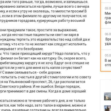
тра или того раньше, тогда, возможно, и запишешься.
тированно записаться на приём, лучше всего с вечера
03.0
ку, и если к утру не околеешь, то милости просим! В
Мин
б, если в этом филиале по-другому не получается, но
гра
отрудников горздрава, курирующих работу восьмой
флю
 они придумали такое, простите за выражение,
06.0
 когда несчастные пациенты ни свет ни заря в
Вр
нуждены терпеть это издевательство над собой да и
уда
отому, что кто-то не желает как следует исполнять
рикрывает это безобразие.
. Что такое приходящий хирург? Надо полагать, что у
05.0
филиал он бегает как на халтурку. Он, скорее всего,
В а
рибегающему хирургу я не хочу. Вдруг он в спешке не
отп
дётся ли у него для меня хоть капля сочувствия?
! С вами связываться - себе дороже.
 попытать счастья в другой стоматологии и по совету
я на Ульяновский проспект, 26, где располагается
оветского района. И не ошибся. Везде порядок,
рурги принимают в две смены. Когда в доме хороший
писаться можно в течение рабочего дня, а не только
ается, как тебе надо, зато талон в кармане, можно и
т очень душевные сотрудницы, всегда внимательно