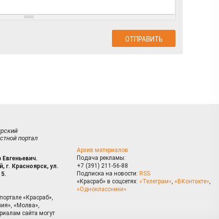
ирский
стной портал
Архив материалов
Подача рекламы:
 Евгеньевич.
+7 (391) 211-56-88
, г. Красноярск, ул.
Подписка на новости:
RSS
15.
«Красраб» в соцсетях:
«Телеграм»
,
«ВКонтакте»
,
«Одноклассники»
портале «Красраб»,
ия», «Молва»,
риалам сайта могут