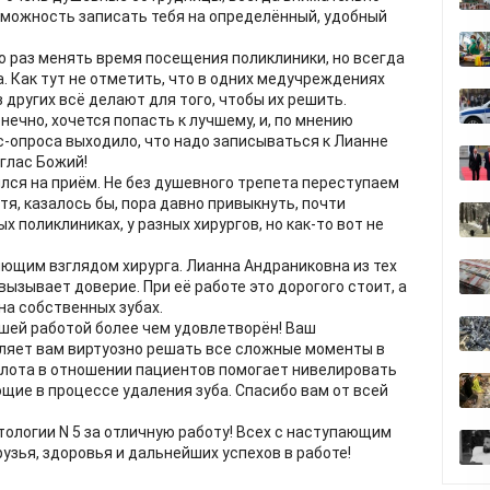
зможность записать тебя на определённый, удобный
о раз менять время посещения поликлиники, но всегда
. Как тут не отметить, что в одних медучреждениях
 других всё делают для того, чтобы их решить.
онечно, хочется попасть к лучшему, и, по мнению
с-опроса выходило, что надо записываться к Лианне
 глас Божий!
лся на приём. Не без душевного трепета переступаем
тя, казалось бы, пора давно привыкнуть, почти
х поликлиниках, у разных хирургов, но как-то вот не
яющим взглядом хирурга. Лианна Андраниковна из тех
 вызывает доверие. При её работе это дорогого стоит, а
на собственных зубах.
шей работой более чем удовлетворён! Ваш
яет вам виртуозно решать все сложные моменты в
плота в отношении пациентов помогает нивелировать
щие в процессе удаления зуба. Спасибо вам от всей
ологии N 5 за отличную работу! Всех с наступающим
узья, здоровья и дальнейших успехов в работе!