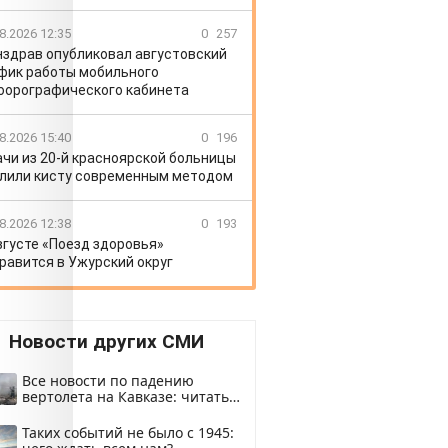
8.2026 12:35
0
257
здрав опубликовал августовский
фик работы мобильного
орографического кабинета
8.2026 15:40
0
196
ачи из 20-й красноярской больницы
лили кисту современным методом
8.2026 12:38
0
193
вгусте «Поезд здоровья»
равится в Ужурский округ
Новости других СМИ
Все новости по падению
вертолета на Кавказе: читать
здесь
Таких событий не было с 1945: