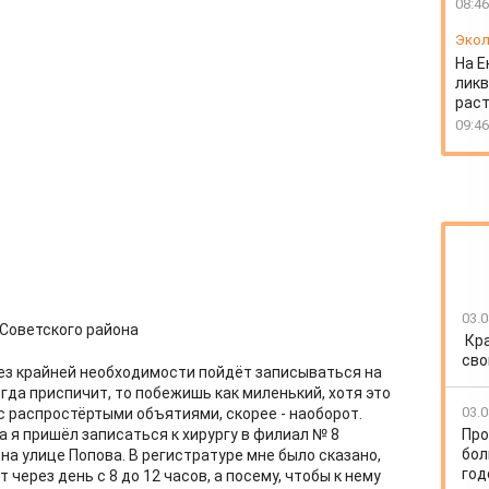
08:46
Экол
На Е
ликв
раст
09:46
03.0
Советского района
Кр
сво
 без крайней необходимости пойдёт записываться на
огда приспичит, то побежишь как миленький, хотя это
03.0
 с распростёртыми объятиями, скорее - наоборот.
Про
а я пришёл записаться к хирургу в филиал № 8
бол
на улице Попова. В регистратуре мне было сказано,
год
 через день с 8 до 12 часов, а посему, чтобы к нему