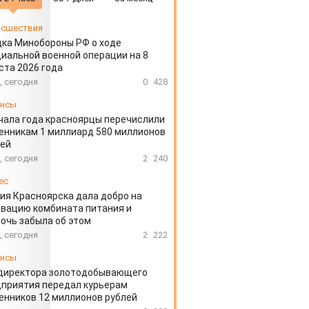
сшествия
ка Минобороны РФ о ходе
иальной военной операции на 8
ста 2026 года
, сегодня
0
428
ансы
чала года красноярцы перечислили
нникам 1 миллиард 580 миллионов
лей
, сегодня
2
240
ес
ия Красноярска дала добро на
вацию комбината питания и
очь забыла об этом
, сегодня
2
222
ансы
директора золотодобывающего
приятия передал курьерам
нников 12 миллионов рублей