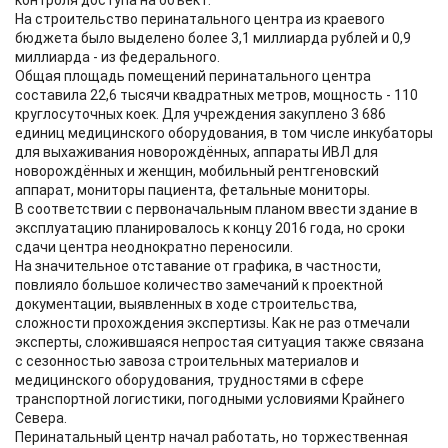
контроля доступа на объект.
На строительство перинатального центра из краевого
бюджета было выделено более 3,1 миллиарда рублей и 0,9
миллиарда - из федерального.
Общая площадь помещений перинатального центра
составила 22,6 тысячи квадратных метров, мощность - 110
круглосуточных коек. Для учреждения закуплено 3 686
единиц медицинского оборудования, в том числе инкубаторы
для выхаживания новорождённых, аппараты ИВЛ для
новорождённых и женщин, мобильный рентгеновский
аппарат, мониторы пациента, фетальные мониторы.
В соответствии с первоначальным планом ввести здание в
эксплуатацию планировалось к концу 2016 года, но сроки
сдачи центра неоднократно переносили.
На значительное отставание от графика, в частности,
повлияло большое количество замечаний к проектной
документации, выявленных в ходе строительства,
сложности прохождения экспертизы. Как не раз отмечали
эксперты, сложившаяся непростая ситуация также связана
с сезонностью завоза строительных материалов и
медицинского оборудования, трудностями в сфере
транспортной логистики, погодными условиями Крайнего
Севера.
Перинатальный центр начал работать, но торжественная