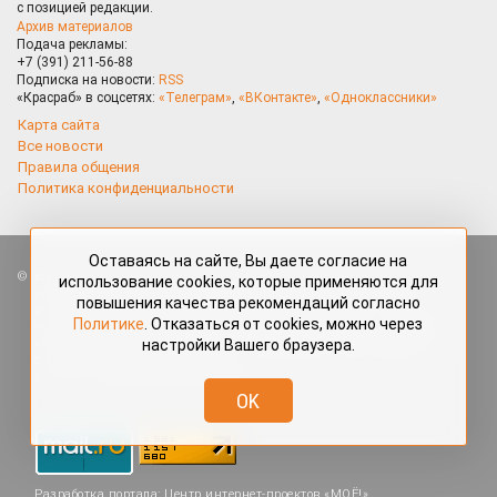
с позицией редакции.
Архив материалов
Подача рекламы:
+7 (391) 211-56-88
Подписка на новости:
RSS
«Красраб» в соцсетях:
«Телеграм»
,
«ВКонтакте»
,
«Одноклассники»
Карта сайта
Все новости
Правила общения
Политика конфиденциальности
Оставаясь на сайте, Вы даете согласие на
Все права защищены. Любые материалы, размещённые на портале
использование cookies, которые применяются для
«Красраб.ру» сотрудниками редакции, нештатными авторами
повышения качества рекомендаций согласно
и читателями, являются объектами авторского права. Полное или
Политике
. Отказаться от cookies, можно через
частичное использование материалов, размещённых на портале
настройки Вашего браузера.
«Красраб.ру», допускается только с письменного согласия редакции
с указанием ссылки на источник. Все вопросы можно задать
по адресу
redaktor@krasrab.krsn.ru
.
OK
Разработка портала:
Центр интернет-проектов «МОЁ!»