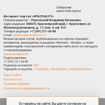
Сибирский
новостной портал
Интернет-портал «КРАСРАБ.РУ»
Главный редактор —
Павловский Владимир Евгеньевич.
Адрес редакции:
660075, Красноярский край, г. Красноярск, ул.
Железнодорожников, д. 17, пом. 9, оф. 615.
Телефон редакции:
+7 (391) 211-56-88
E-mail:
redaktor@krasrab.krsn.ru
Мнения авторов статей, опубликованных на портале «Красраб»,
материалов, размещённых в разделах «Мнения», «Молва», а также
комментариев пользователей к материалам сайта могут не совпадать
с позицией редакции.
Архив материалов
Подача рекламы:
+7 (391) 211-56-88
Подписка на новости:
RSS
«Красраб» в соцсетях:
«Телеграм»
,
«ВКонтакте»
,
«Одноклассники»
Карта сайта
Все новости
Правила общения
Политика конфиденциальности
Оставаясь на сайте, Вы даете согласие на