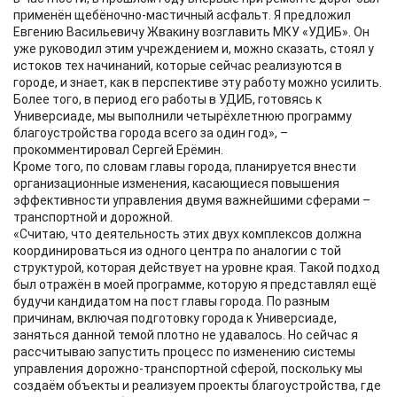
применён щебёночно-мастичный асфальт. Я предложил
Евгению Васильевичу Жвакину возглавить МКУ «УДИБ». Он
уже руководил этим учреждением и, можно сказать, стоял у
истоков тех начинаний, которые сейчас реализуются в
городе, и знает, как в перспективе эту работу можно усилить.
Более того, в период его работы в УДИБ, готовясь к
Универсиаде, мы выполнили четырёхлетнюю программу
благоустройства города всего за один год», –
прокомментировал Сергей Ерёмин.
Кроме того, по словам главы города, планируется внести
организационные изменения, касающиеся повышения
эффективности управления двумя важнейшими сферами –
транспортной и дорожной.
«Считаю, что деятельность этих двух комплексов должна
координироваться из одного центра по аналогии с той
структурой, которая действует на уровне края. Такой подход
был отражён в моей программе, которую я представлял ещё
будучи кандидатом на пост главы города. По разным
причинам, включая подготовку города к Универсиаде,
заняться данной темой плотно не удавалось. Но сейчас я
рассчитываю запустить процесс по изменению системы
управления дорожно-транспортной сферой, поскольку мы
создаём объекты и реализуем проекты благоустройства, где