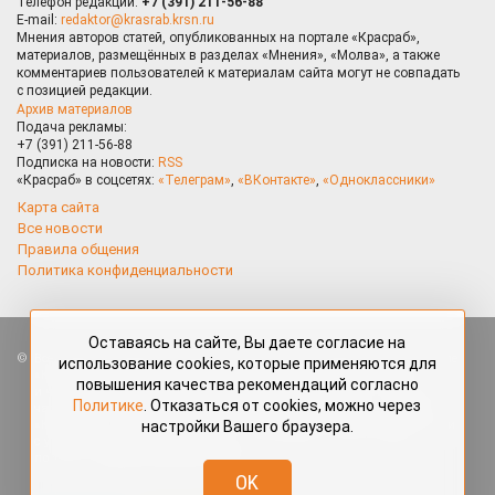
Телефон редакции:
+7 (391) 211-56-88
E-mail:
redaktor@krasrab.krsn.ru
Мнения авторов статей, опубликованных на портале «Красраб»,
материалов, размещённых в разделах «Мнения», «Молва», а также
комментариев пользователей к материалам сайта могут не совпадать
с позицией редакции.
Архив материалов
Подача рекламы:
+7 (391) 211-56-88
Подписка на новости:
RSS
«Красраб» в соцсетях:
«Телеграм»
,
«ВКонтакте»
,
«Одноклассники»
Карта сайта
Все новости
Правила общения
Политика конфиденциальности
Оставаясь на сайте, Вы даете согласие на
Все права защищены. Любые материалы, размещённые на портале
использование cookies, которые применяются для
«Красраб.ру» сотрудниками редакции, нештатными авторами
повышения качества рекомендаций согласно
и читателями, являются объектами авторского права. Полное или
Политике
. Отказаться от cookies, можно через
частичное использование материалов, размещённых на портале
настройки Вашего браузера.
«Красраб.ру», допускается только с письменного согласия редакции
с указанием ссылки на источник. Все вопросы можно задать
по адресу
redaktor@krasrab.krsn.ru
.
OK