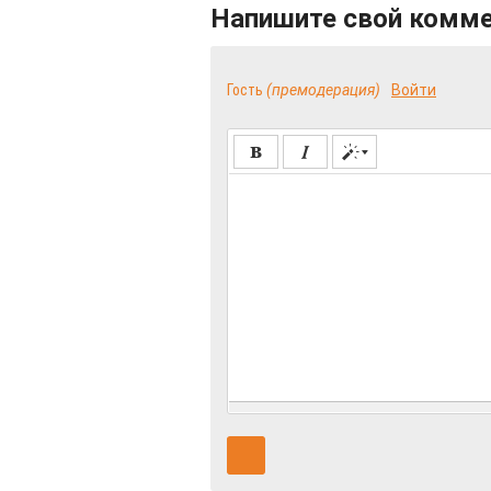
Напишите свой комм
Гость
(премодерация)
Войти