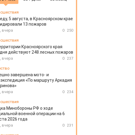
сшествия
еду, 5 августа, в Красноярском крае
идировали 13 пожаров
, вчера
0
250
сшествия
ерритории Красноярского края
дня действуют 248 лесных пожаров
, вчера
0
237
ество
ешно завершена мото- и
экспедиция «По маршруту Аркадия
аринова»
, вчера
0
234
сшествия
ка Минобороны РФ о ходе
иальной военной операции на 6
ста 2026 года
, вчера
0
231