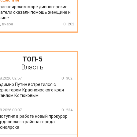
сшествия
расноярском море дивногорские
атели оказали помощь женщине и
чине
, вчера
0
202
ТОП-5
Власть
8.2026 02:57
0
302
адимир Путин встретился с
ернатором Красноярского края
хаилом Котюковым
8.2026 00:07
0
234
иступил в работе новый прокурор
рдловского района города
сноярска