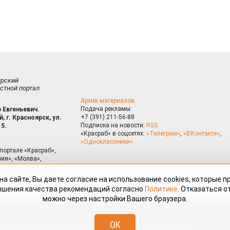
ирский
стной портал
Архив материалов
Подача рекламы:
 Евгеньевич.
+7 (391) 211-56-88
, г. Красноярск, ул.
Подписка на новости:
RSS
15.
«Красраб» в соцсетях:
«Телеграм»
,
«ВКонтакте»
,
«Одноклассники»
портале «Красраб»,
ия», «Молва»,
риалам сайта могут
на сайте, Вы даете согласие на использование cookies, которые 
ышения качества рекомендаций согласно
Политике
. Отказаться от
можно через настройки Вашего браузера.
змещённые на портале «Красраб.ру» сотрудниками редакции, нештатными
OK
 авторского права. Полное или частичное использование материалов,