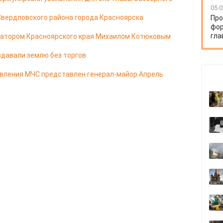
05.0
Свердловского района города Красноярска
Про
фор
гла
натором Красноярского края Михаилом Котюковым
здавали землю без торгов
авления МЧС представлен генерал-майор Апрель