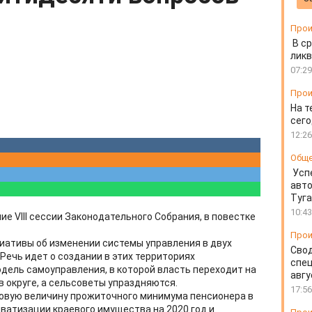
Прои
В ср
ликв
07:29
Прои
На т
сего
12:26
Общ
Усп
авто
Туг
10:43
ие VIII сессии Законодательного Собрания, в повестке
Прои
иативы об изменении системы управления в двух
Свод
Речь идет о создании в этих территориях
спец
одель самоуправления, в которой власть переходит на
авгу
 округе, а сельсоветы упраздняются.
17:56
новую величину прожиточного минимума пенсионера в
иватизации краевого имущества на 2020 год и