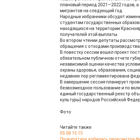
плановый период 2021—2022 годов, а
мигрантов на следующий год.
Народные избранники обсудят измен
студентам государственных образов
находящихся на территории Краснояр
получателей этой выплаты.
Во втором чтении депутаты рассмот
обращения с отходами производства 
В повестку сессии вошел проект пос
обязательном публичном отчете губе
независимой оценки качества услови
охраны здоровья, образования, социа
недавних пор регламентирована фед
В завершение сессия планирует пров
безвозмездное пользование и по вкл
единый государственный реестр объе
культуры) народов Российской Феде
Фото:
Читайте также
05.08 15:15
Прокуратура добилась пересмотра ф