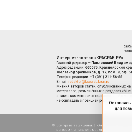
Сиб
ново
Интернет-портал «КРАСРАБ.РУ»
Главный редактор —
Павловский Владимир
Адрес редакции:
660075, Красноярский край
Железнодорожников, д. 17, пом. 9, оф. 6
Телефон редакции:
+7 (391) 211-56-88
E-mail:
redaktor@krasrab.krsn.ru
Мнения авторов статей, опубликованных на 
материалов, размещённых в разделах «Мнен
а также комментариев пользователей к мате
не совпадать с позицией редакции.
Оставаясь 
для пов
Все права защищены. Любые материалы, ра
авторами и читателями, являются объектами