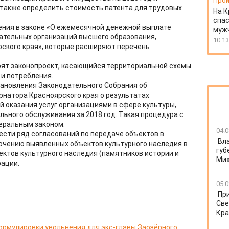
Прои
 также определить стоимость патента для трудовых
На К
спас
ения в законе «О ежемесячной денежной выплате
муж
ательных организаций высшего образования,
10:13
ского края», которые расширяют перечень
рят законопроект, касающийся территориальной схемы
и потребления.
тановления Законодательного Собрания об
рнатора Красноярского края о результатах
й оказания услуг организациями в сфере культуры,
льного обслуживания за 2018 год. Такая процедура с
еральным законом.
04.0
ести ряд согласований по передаче объектов в
Вл
ючению выявленных объектов культурного наследия в
губ
ктов культурного наследия (памятников истории и
Ми
рации.
05.0
Пр
Све
Кра
ормулировки увольнения для экс-главы Заозёрного