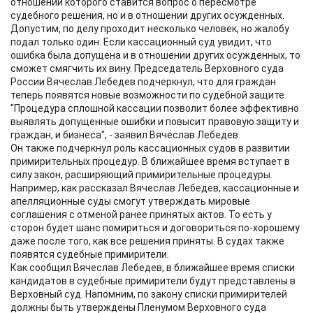
отношении которого ставится вопрос о пересмотре
судебного решения, но и в отношении других осужденных.
Допустим, по делу проходит несколько человек, но жалобу
подал только один. Если кассационный суд увидит, что
ошибка была допущена и в отношении других осужденных, то
сможет смягчить их вину. Председатель Верховного суда
России Вячеслав Лебедев подчеркнул, что для граждан
теперь появятся новые возможности по судебной защите.
"Процедура сплошной кассации позволит более эффективно
выявлять допущенные ошибки и повысит правовую защиту и
граждан, и бизнеса", - заявил Вячеслав Лебедев.
Он также подчеркнул роль кассационных судов в развитии
примирительных процедур. В ближайшее время вступает в
силу закон, расширяющий примирительные процедуры.
Например, как рассказал Вячеслав Лебедев, кассационные и
апелляционные суды смогут утверждать мировые
соглашения с отменой ранее принятых актов. То есть у
сторон будет шанс помириться и договориться по-хорошему
даже после того, как все решения приняты. В судах также
появятся судебные примирители.
Как сообщил Вячеслав Лебедев, в ближайшее время списки
кандидатов в судебные примирители будут представлены в
Верховный суд. Напомним, по закону списки примирителей
должны быть утверждены Пленумом Верховного суда