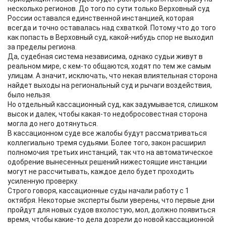
несколько регионов. До того по сути только Верховный суд
России оставался единственной инстанцией, которая
всегда и точно оставалась над схваткой. Потому что до того
как попасть в Верховный суд, какой-нибудь спор не выходил
за пределы региона.
Да, судебная система независима, однако судьи живут в
реальном мире, с кем-то общаются, ходят по тем же самым
улицам. А значит, исключать, что некая влиятельная сторона
найдет выходы на региональный суд и рычаги воздействия,
было нельзя.
Но отдельный кассационный суд, как задумывается, слишком
высок и далек, чтобы какая-то недобросовестная сторона
могла до него дотянуться.
В кассационном суде все жалобы будут рассматриваться
коллегиально тремя судьями. Более того, закон расширил
полномочия третьих инстанций, так что на автоматическое
одобрение вынесенных решений нижестоящие инстанции
могут не рассчитывать, каждое дело будет проходить
усиленную проверку.
Строго говоря, кассационные суды начали работу с 1
октября. Некоторые эксперты были уверены, что первые дни
пройдут для новых судов вхолостую, мол, должно появиться
время, чтобы какие-то дела дозрели до новой кассационной