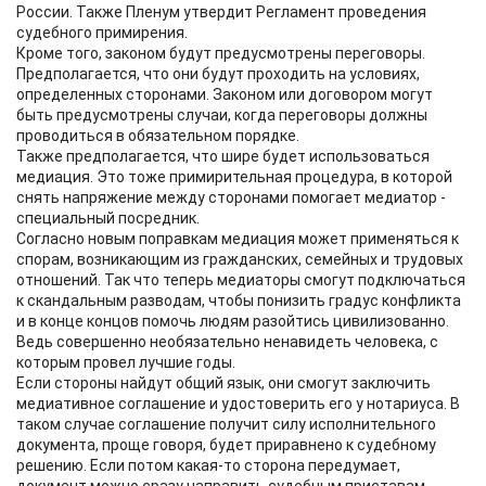
России. Также Пленум утвердит Регламент проведения
судебного примирения.
Кроме того, законом будут предусмотрены переговоры.
Предполагается, что они будут проходить на условиях,
определенных сторонами. Законом или договором могут
быть предусмотрены случаи, когда переговоры должны
проводиться в обязательном порядке.
Также предполагается, что шире будет использоваться
медиация. Это тоже примирительная процедура, в которой
снять напряжение между сторонами помогает медиатор -
специальный посредник.
Согласно новым поправкам медиация может применяться к
спорам, возникающим из гражданских, семейных и трудовых
отношений. Так что теперь медиаторы смогут подключаться
к скандальным разводам, чтобы понизить градус конфликта
и в конце концов помочь людям разойтись цивилизованно.
Ведь совершенно необязательно ненавидеть человека, с
которым провел лучшие годы.
Если стороны найдут общий язык, они смогут заключить
медиативное соглашение и удостоверить его у нотариуса. В
таком случае соглашение получит силу исполнительного
документа, проще говоря, будет приравнено к судебному
решению. Если потом какая-то сторона передумает,