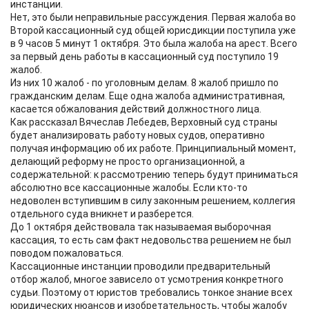
инстанции.
Нет, это были неправильные рассуждения. Первая жалоба во
Второй кассационный суд общей юрисдикции поступила уже
в 9 часов 5 минут 1 октября. Это была жалоба на арест. Всего
за первый день работы в кассационный суд поступило 19
жалоб.
Из них 10 жалоб - по уголовным делам. 8 жалоб пришло по
гражданским делам. Еще одна жалоба административная,
касается обжалования действий должностного лица.
Как рассказал Вячеслав Лебедев, Верховный суд страны
будет анализировать работу новых судов, оперативно
получая информацию об их работе. Принципиальный момент,
делающий реформу не просто организационной, а
содержательной: к рассмотрению теперь будут приниматься
абсолютно все кассационные жалобы. Если кто-то
недоволен вступившим в силу законным решением, коллегия
отдельного суда вникнет и разберется.
До 1 октября действовала так называемая выборочная
кассация, то есть сам факт недовольства решением не был
поводом пожаловаться.
Кассационные инстанции проводили предварительный
отбор жалоб, многое зависело от усмотрения конкретного
судьи. Поэтому от юристов требовались тонкое знание всех
юридических нюансов и изобретательность, чтобы жалобу