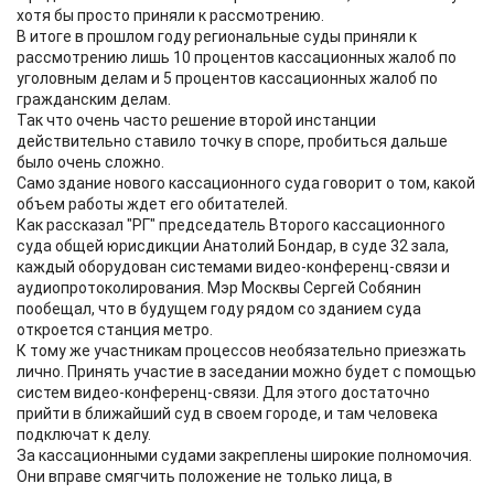
хотя бы просто приняли к рассмотрению.
В итоге в прошлом году региональные суды приняли к
рассмотрению лишь 10 процентов кассационных жалоб по
уголовным делам и 5 процентов кассационных жалоб по
гражданским делам.
Так что очень часто решение второй инстанции
действительно ставило точку в споре, пробиться дальше
было очень сложно.
Само здание нового кассационного суда говорит о том, какой
объем работы ждет его обитателей.
Как рассказал "РГ" председатель Второго кассационного
суда общей юрисдикции Анатолий Бондар, в суде 32 зала,
каждый оборудован системами видео-конференц-связи и
аудиопротоколирования. Мэр Москвы Сергей Собянин
пообещал, что в будущем году рядом со зданием суда
откроется станция метро.
К тому же участникам процессов необязательно приезжать
лично. Принять участие в заседании можно будет с помощью
систем видео-конференц-связи. Для этого достаточно
прийти в ближайший суд в своем городе, и там человека
подключат к делу.
За кассационными судами закреплены широкие полномочия.
Они вправе смягчить положение не только лица, в