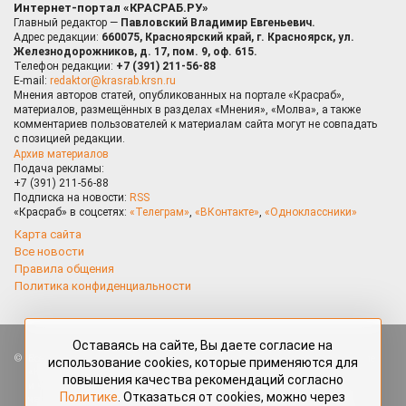
Интернет-портал «КРАСРАБ.РУ»
Главный редактор —
Павловский Владимир Евгеньевич.
Адрес редакции:
660075, Красноярский край, г. Красноярск, ул.
Железнодорожников, д. 17, пом. 9, оф. 615.
Телефон редакции:
+7 (391) 211-56-88
E-mail:
redaktor@krasrab.krsn.ru
Мнения авторов статей, опубликованных на портале «Красраб»,
материалов, размещённых в разделах «Мнения», «Молва», а также
комментариев пользователей к материалам сайта могут не совпадать
с позицией редакции.
Архив материалов
Подача рекламы:
+7 (391) 211-56-88
Подписка на новости:
RSS
«Красраб» в соцсетях:
«Телеграм»
,
«ВКонтакте»
,
«Одноклассники»
Карта сайта
Все новости
Правила общения
Политика конфиденциальности
Оставаясь на сайте, Вы даете согласие на
Все права защищены. Любые материалы, размещённые на портале
использование cookies, которые применяются для
«Красраб.ру» сотрудниками редакции, нештатными авторами
повышения качества рекомендаций согласно
и читателями, являются объектами авторского права. Полное или
Политике
. Отказаться от cookies, можно через
частичное использование материалов, размещённых на портале