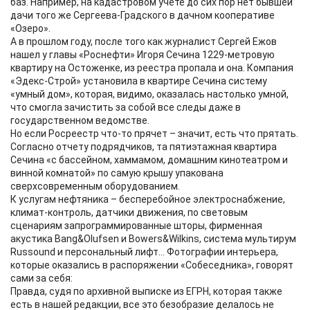
баз. Например, на кадастровом учете до сих пор нет бывшей
дачи того же Сергеева-Градского в дачном кооперативе
«Озеро».
А в прошлом году, после того как журналист Сергей Ежов
нашел у главы «Роснефти» Игоря Сечина 1229-метровую
квартиру на Остоженке, из реестра пропала и она. Компания
«Эдекс-Строй» установила в квартире Сечина систему
«умный дом», которая, видимо, оказалась настолько умной,
что смогла зачистить за собой все следы даже в
государственном ведомстве.
Но если Росреестр что-то прячет – значит, есть что прятать.
Согласно отчету подрядчиков, та пятиэтажная квартира
Сечина «с бассейном, хаммамом, домашним кинотеатром и
винной комнатой» по самую крышу упакована
сверхсовременным оборудованием.
К услугам нефтяника – бесперебойное электроснабжение,
климат-контроль, датчики движения, по световым
сценариям запрограммированные шторы, фирменная
акустика Bang&Olufsen и Bowers&Wilkins, система мультирум
Russound и персональный лифт… Фотографии интерьера,
которые оказались в распоряжении «Собеседника», говорят
сами за себя:
Правда, судя по архивной выписке из ЕГРН, которая также
есть в нашей редакции, все это безобразие делалось не