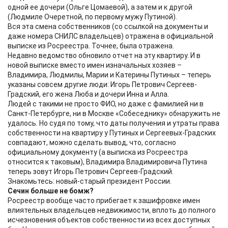
одной ее дочери (Ольге Цомаевой), а затем и к другой
(Людмиле Очеретной, по первому мужу Путиной).
Вся эта смена собственников (со ссылкой на документы и
даже номера СНИЛС владельцев) отражена в официальной
выписке из Росреестра. Точнее, была отражена.
Недавно ведомство обновило отчет на эту квартиру. И в
новой выписке вместо имен изначальных хозяев –
Владимира, Людмилы, Марии и Катерины Путиных – теперь
указаны совсем другие люди: Игорь Петрович Сергеев-
Градский, его жена Люба и дочери Инна и Алла.
Людей с такими не просто ФИО, но даже с фамилией ни в
Санкт-Петербурге, ни в Москве «Собеседнику» обнаружить не
удалось. Но судя по тому, что даты получения и утраты права
собственности на квартиру у Путиных и Сергеевых-Градских
совпадают, можно сделать вывод, что, согласно
официальному документу (а выписка из Росреестра
относится к таковым), Владимира Владимировича Путина
теперь зовут Игорь Петрович Сергеев-Градский.
Знакомьтесь: новый-старый президент России.
Сечин больше не бомж?
Росреестр вообще часто прибегает к зашифровке имен
влиятельных владельцев недвижимости, вплоть до полного
исчезновения объектов собственности из всех доступных