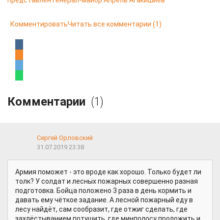
представлен генерал-майор Апрель Агакишиев
Комментировать
Читать все комментарии
(1)
Комментарии
(1)
Сергей Орловский
31.07.2019 23:38
Армия поможет - это вроде как хорошо. Только будет ли
толк? У солдат и лесных пожарных совершенно разная
подготовка. Бойца положено 3 раза в день кормить и
давать ему чёткое задание. А лесной пожарный еду в
лесу найдёт, сам сообразит, где отжиг сделать, где
захлёстыванием потушить, где минполосу проложить и