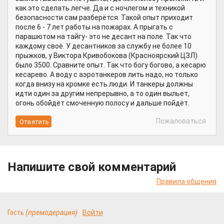
как это сделать легче. Да и с ночлегом и техникой
безопасности сам разберётся. Такой опыт приходит
после 6 - 7 лет работы на пожарах. А прыгать с
парашютом на тайгу- это не десант на поле. Так что
каждому своё. У десантников за службу не более 10
прыжков, у Виктора Кривобокова (Красноярский ЦЗЛ)
было 3500. Сравните опыт. Так что богу богово, а кесарю
кесарево. А воду с аэротанкеров лить надо, но только
когда внизу на кромке есть люди. И танкеры должны
идти один за другим непрерывно, а то один выльет,
огонь обойдёт смоченную полосу и дальше пойдёт.
Пожаловаться
Напишите свой комментарий
Правила общения
Гость
(премодерация)
Войти