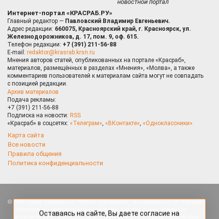
новостной портал
Интернет-портал «КРАСРАБ.РУ»
Главный редактор —
Павловский Владимир Евгеньевич.
Адрес редакции:
660075, Красноярский край, г. Красноярск, ул.
Железнодорожников, д. 17, пом. 9, оф. 615.
Телефон редакции:
+7 (391) 211-56-88
E-mail:
redaktor@krasrab.krsn.ru
Мнения авторов статей, опубликованных на портале «Красраб»,
материалов, размещённых в разделах «Мнения», «Молва», а также
комментариев пользователей к материалам сайта могут не совпадать
с позицией редакции.
Архив материалов
Подача рекламы:
+7 (391) 211-56-88
Подписка на новости:
RSS
«Красраб» в соцсетях:
«Телеграм»
,
«ВКонтакте»
,
«Одноклассники»
Карта сайта
Все новости
Правила общения
Политика конфиденциальности
Оставаясь на сайте, Вы даете согласие на
Все права защищены. Любые материалы, размещённые на портале
использование cookies, которые применяются для
«Красраб.ру» сотрудниками редакции, нештатными авторами
повышения качества рекомендаций согласно
и читателями, являются объектами авторского права. Полное или