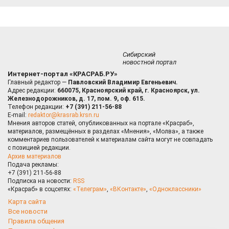
Сибирский
новостной портал
Интернет-портал «КРАСРАБ.РУ»
Главный редактор —
Павловский Владимир Евгеньевич.
Адрес редакции:
660075, Красноярский край, г. Красноярск, ул.
Железнодорожников, д. 17, пом. 9, оф. 615.
Телефон редакции:
+7 (391) 211-56-88
E-mail:
redaktor@krasrab.krsn.ru
Мнения авторов статей, опубликованных на портале «Красраб»,
материалов, размещённых в разделах «Мнения», «Молва», а также
комментариев пользователей к материалам сайта могут не совпадать
с позицией редакции.
Архив материалов
Подача рекламы:
+7 (391) 211-56-88
Подписка на новости:
RSS
«Красраб» в соцсетях:
«Телеграм»
,
«ВКонтакте»
,
«Одноклассники»
Карта сайта
Все новости
Правила общения