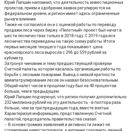
Юрий Лапшин напомнил, что деятельность инвестиционных
проектов, прием и одобрение заявок регулируются на
федеральном уровне, и регион имеет здесь ограниченные
рычаги влияния.
Также не согласился он и с оценкой работы по переводу
продажи леса через биржу. «Пилотный» проект был начат в
шести лесничествах только в 2018 году. С 2019 года все
лесничества переведены на такую схему работы. Итоги
первых месяцев текущего года показывают: цена
красноярского леса выросла с 296 до 559 рублей за
кубометр.
Затронул чиновник и тему предшествующей проверки
Счетной палаты, которая касалась организации работы по
борьбе с лесными пожарами. Вывод о низкой кратности
авиапатрулирования лесов он назвал безосновательным.
Общий налет часов в прошлом году был на 40 процентов
больше, чем в предыдущем.
Юрий Лапшин подчеркнул, что регион получил дополнительно
232 миллиона рублей на эту деятельность - в полтора раза
больше, чем за три предыдущих года, вместе взятых.
Характеризуя информацию, представленную Счетной
палатой, председатель правительства сказал:
-- В основе громких заявлений и активности лежит не
стремление навести порядок, а желание сохранить личный