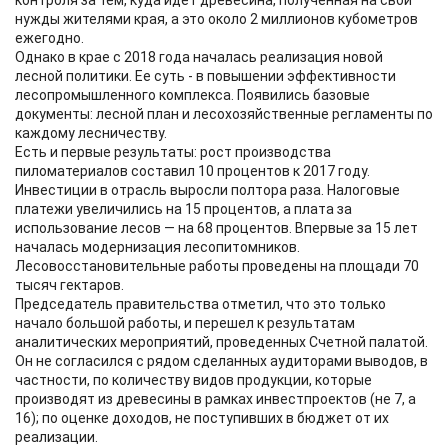
контроля за тем, куда идет древесина, полученная на свои
нужды жителями края, а это около 2 миллионов кубометров
ежегодно.
Однако в крае с 2018 года началась реализация новой
лесной политики. Ее суть - в повышении эффективности
лесопромышленного комплекса. Появились базовые
документы: лесной план и лесохозяйственные регламенты по
каждому лесничеству.
Есть и первые результаты: рост производства
пиломатериалов составил 10 процентов к 2017 году.
Инвестиции в отрасль выросли полтора раза. Налоговые
платежи увеличились на 15 процентов, а плата за
использование лесов — на 68 процентов. Впервые за 15 лет
началась модернизация лесопитомников.
Лесовосстановительные работы проведены на площади 70
тысяч гектаров.
Председатель правительства отметил, что это только
начало большой работы, и перешел к результатам
аналитических мероприятий, проведенных Счетной палатой.
Он не согласился с рядом сделанных аудиторами выводов, в
частности, по количеству видов продукции, которые
производят из древесины в рамках инвестпроектов (не 7, а
16); по оценке доходов, не поступивших в бюджет от их
реализации.