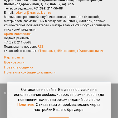
Железнодорожников, д. 17, пом. 9, оф. 615.
Телефон редакции:
+7 (391) 211-56-88
E-mail:
redaktor@krasrab.krsn.ru
Мнения авторов статей, опубликованных на портале «Красраб»,
материалов, размещённых в разделах «Мнения», «Молва», а также
комментариев пользователей к материалам сайта могут не совпадать
с позицией редакции.
Архив материалов
Подача рекламы:
+7 (391) 211-56-88
Подписка на новости:
RSS
«Красраб» в соцсетях:
«Телеграм»
,
«ВКонтакте»
,
«Одноклассники»
Карта сайта
Все новости
Правила общения
Политика конфиденциальности
Оставаясь на сайте, Вы даете согласие на
Все права защищены. Любые материалы, размещённые на портале
использование cookies, которые применяются для
«Красраб.ру» сотрудниками редакции, нештатными авторами
повышения качества рекомендаций согласно
и читателями, являются объектами авторского права. Полное или
Политике
. Отказаться от cookies, можно через
частичное использование материалов, размещённых на портале
настройки Вашего браузера.
«Красраб.ру», допускается только с письменного согласия редакции
с указанием ссылки на источник. Все вопросы можно задать
по адресу
redaktor@krasrab.krsn.ru
.