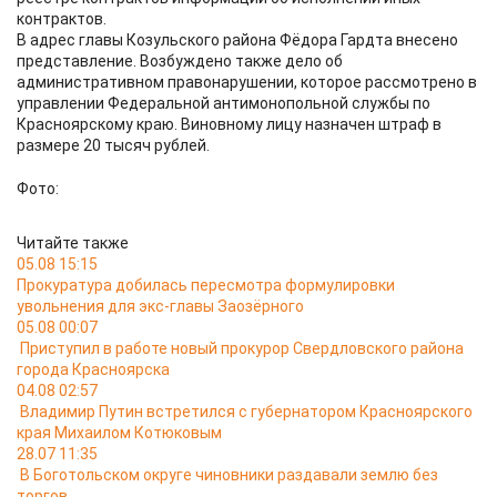
контрактов.
В адрес главы Козульского района Фёдора Гардта внесено
представление. Возбуждено также дело об
административном правонарушении, которое рассмотрено в
управлении Федеральной антимонопольной службы по
Красноярскому краю. Виновному лицу назначен штраф в
размере 20 тысяч рублей.
Фото:
Читайте также
05.08 15:15
Прокуратура добилась пересмотра формулировки
увольнения для экс-главы Заозёрного
05.08 00:07
Приступил в работе новый прокурор Свердловского района
города Красноярска
04.08 02:57
Владимир Путин встретился с губернатором Красноярского
края Михаилом Котюковым
28.07 11:35
В Боготольском округе чиновники раздавали землю без
торгов