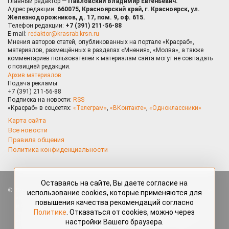
Главный редактор —
Павловский Владимир Евгеньевич.
Адрес редакции:
660075, Красноярский край, г. Красноярск, ул.
Железнодорожников, д. 17, пом. 9, оф. 615.
Телефон редакции:
+7 (391) 211-56-88
E-mail:
redaktor@krasrab.krsn.ru
Мнения авторов статей, опубликованных на портале «Красраб»,
материалов, размещённых в разделах «Мнения», «Молва», а также
комментариев пользователей к материалам сайта могут не совпадать
с позицией редакции.
Архив материалов
Подача рекламы:
+7 (391) 211-56-88
Подписка на новости:
RSS
«Красраб» в соцсетях:
«Телеграм»
,
«ВКонтакте»
,
«Одноклассники»
Карта сайта
Все новости
Правила общения
Политика конфиденциальности
Оставаясь на сайте, Вы даете согласие на
Все права защищены. Любые материалы, размещённые на портале
использование cookies, которые применяются для
«Красраб.ру» сотрудниками редакции, нештатными авторами
повышения качества рекомендаций согласно
и читателями, являются объектами авторского права. Полное или
Политике
. Отказаться от cookies, можно через
частичное использование материалов, размещённых на портале
настройки Вашего браузера.
«Красраб.ру», допускается только с письменного согласия редакции
с указанием ссылки на источник. Все вопросы можно задать