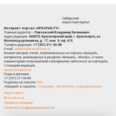
Сибирский
новостной портал
Интернет-портал «КРАСРАБ.РУ»
Главный редактор —
Павловский Владимир Евгеньевич.
Адрес редакции:
660075, Красноярский край, г. Красноярск, ул.
Железнодорожников, д. 17, пом. 9, оф. 615.
Телефон редакции:
+7 (391) 211-56-88
E-mail:
redaktor@krasrab.krsn.ru
Мнения авторов статей, опубликованных на портале «Красраб»,
материалов, размещённых в разделах «Мнения», «Молва», а также
комментариев пользователей к материалам сайта могут не совпадать
с позицией редакции.
Архив материалов
Подача рекламы:
+7 (391) 211-56-88
Подписка на новости:
RSS
«Красраб» в соцсетях:
«Телеграм»
,
«ВКонтакте»
,
«Одноклассники»
Карта сайта
Все новости
Правила общения
Политика конфиденциальности