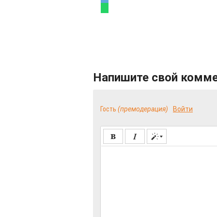
Напишите свой комм
Гость
(премодерация)
Войти