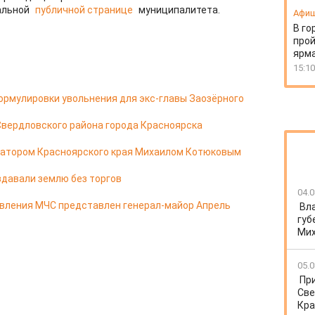
альной
публичной странице
муниципалитета.
Афи
В го
прой
ярм
15:10
ормулировки увольнения для экс-главы Заозёрного
Свердловского района города Красноярска
натором Красноярского края Михаилом Котюковым
здавали землю без торгов
04.0
авления МЧС представлен генерал-майор Апрель
Вл
губ
Ми
05.0
Пр
Све
Кра