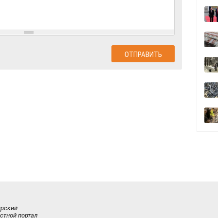
ирский
стной портал