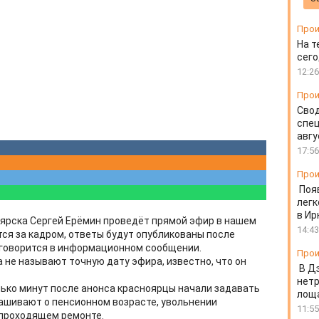
Прои
На т
сего
12:26
Прои
Свод
спец
авгу
17:56
Прои
Поя
легк
в Ир
ярска Сергей Ерёмин проведёт прямой эфир в нашем
14:43
тся за кадром, ответы будут опубликованы после
- говорится в информационном сообщении.
Прои
 не называют точную дату эфира, известно, что он
В Д
нет
лько минут после анонса красноярцы начали задавать
лоща
рашивают о пенсионном возрасте, увольнении
11:55
 проходящем ремонте.