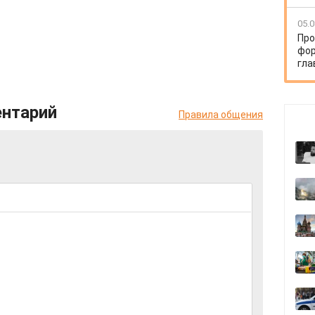
05.0
Про
фор
гла
ентарий
Правила общения