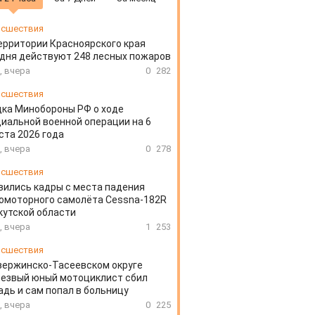
сшествия
ерритории Красноярского края
дня действуют 248 лесных пожаров
, вчера
0
282
сшествия
ка Минобороны РФ о ходе
иальной военной операции на 6
ста 2026 года
, вчера
0
278
сшествия
вились кадры с места падения
омоторного самолёта Cessna-182R
кутской области
, вчера
1
253
сшествия
зержинско-Тасеевском округе
резвый юный мотоциклист сбил
дь и сам попал в больницу
, вчера
0
225