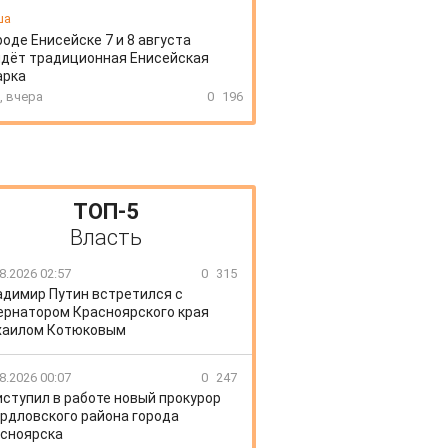
ша
роде Енисейске 7 и 8 августа
дёт традиционная Енисейская
арка
, вчера
0
196
ТОП-5
Власть
8.2026 02:57
0
315
адимир Путин встретился с
ернатором Красноярского края
хаилом Котюковым
8.2026 00:07
0
247
иступил в работе новый прокурор
рдловского района города
сноярска