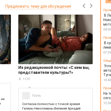
Предложить тему для обсуждения
Прои
В Л
Ново
мот
04:03
Прои
В ср
ликв
07:29
Общ
Усп
Из редакционной почты: «С кем вы,
О пр
авто
представители культуры?»
дихл
Туг
дете
8
1173
10:43
3
223
Прои
На т
Гость
сего
 не
12:26
е
Согласна полностью с точкой зрения
Галины Николаевны.Великий Аркадий
Судь