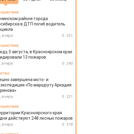
сшествия
енинском районе города
сибирска в ДТП погиб водитель
оцикла
, вчера
0
321
сшествия
еду, 5 августа, в Красноярском крае
идировали 13 пожаров
, вчера
0
240
ество
ешно завершена мото- и
облемах судебной экспертизы и
Дело об отравлени
экспедиция «По маршруту Аркадия
офосе в деле об отравлении
раскрыть преступл
аринова»
й в Красной Сопке
животные
, вчера
0
221
9
5
2241
сшествия
ерритории Красноярского края
дня действуют 248 лесных пожаров
Сергей Орловский
Сергей Орловск
, вчера
0
218
я сама должна проверить - купить
Жаль, Сергея из Барнау