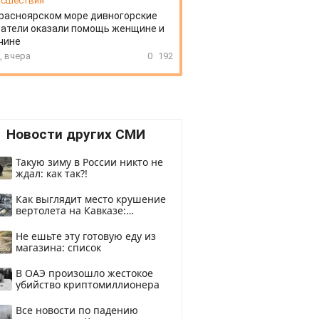
сшествия
офос и дома побрызгать. А не
слушают, не зря класси
расноярском море дивногорские
ертов слушать.
кто???"
атели оказали помощь женщине и
2 lang.count.comments
ещё 4 lang.count.comme
чине
, вчера
0
192
Новости других СМИ
Такую зиму в России никто не
ждал: как так?!
Как выглядит место крушение
вертолета на Кавказе:
смотреть
Не ешьте эту готовую еду из
магазина: список
В ОАЭ произошло жестокое
убийство криптомиллионера
Все новости по падению