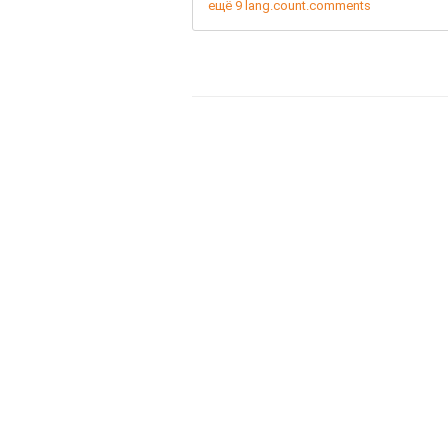
ещё 9 lang.count.comments
паться в частных...
omments