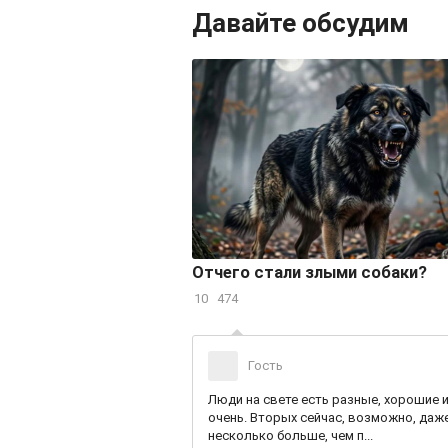
Давайте обсудим
-й. Эпоха
Отчего стали злыми собаки?
произвола?
10
474
Гость
Люди на свете есть разные, хорошие и
очень. Вторых сейчас, возможно, даж
 на примере
несколько больше, чем п...
не вообще творится