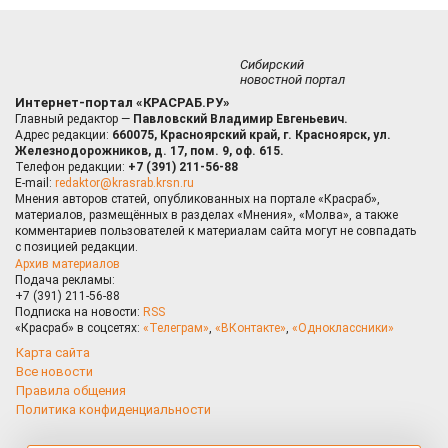
Сибирский
новостной портал
Интернет-портал «КРАСРАБ.РУ»
Главный редактор —
Павловский Владимир Евгеньевич.
Адрес редакции:
660075, Красноярский край, г. Красноярск, ул.
Железнодорожников, д. 17, пом. 9, оф. 615.
Телефон редакции:
+7 (391) 211-56-88
E-mail:
redaktor@krasrab.krsn.ru
Мнения авторов статей, опубликованных на портале «Красраб»,
материалов, размещённых в разделах «Мнения», «Молва», а также
комментариев пользователей к материалам сайта могут не совпадать
с позицией редакции.
Архив материалов
Подача рекламы:
+7 (391) 211-56-88
Подписка на новости:
RSS
«Красраб» в соцсетях:
«Телеграм»
,
«ВКонтакте»
,
«Одноклассники»
Карта сайта
Все новости
Правила общения
Политика конфиденциальности