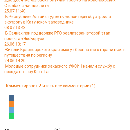
Два десятка человек получили травмы на Красноярских
Столбах с начала лета
25.07 11:40
В Республике Алтай студенты-волонтёры обустроили
экотропу в Катунском заповеднике
08.07 13:43
В Саянах при поддержке РГО реализован второй этап
проекта «ЭкоБорус»
26.06 13:17
Жители Красноярского края смогут бесплатно отправиться в
путешествия по региону
24.06 14:20
Молодые сотрудники хакаского УФСИН начали службу с
похода на гору Кюн-Таг
Комментировать
Читать все комментарии
(1)