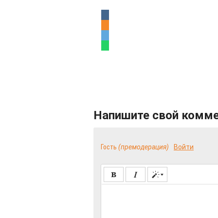
Напишите свой комм
Гость
(премодерация)
Войти