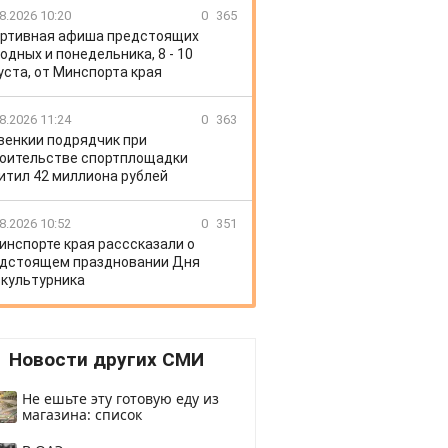
8.2026 10:20
0
365
ртивная афиша предстоящих
одных и понедельника, 8 - 10
уста, от Минспорта края
8.2026 11:24
0
363
венкии подрядчик при
оительстве спортплощадки
итил 42 миллиона рублей
8.2026 10:52
0
351
инспорте края расссказали о
дстоящем праздновании Дня
культурника
Новости других СМИ
Не ешьте эту готовую еду из
магазина: список