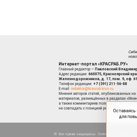
Сиб
ново
Интернет-портал «КРАСРАБ.РУ»
Главный редактор —
Павловский Владимир
Адрес редакции:
660075, Красноярский край
Железнодорожников, д. 17, пом. 9, оф. 6
Телефон редакции:
+7 (391) 211-56-88
E-mail:
redaktor@krasrab.krsn.ru
Мнения авторов статей, опубликованных на 
материалов, размещённых в разделах «Мнен
а также комментариев пользователей к мате
не совпадать с позицией редакции.
Оставаясь 
для пов
Все права защищены. Любые материалы, ра