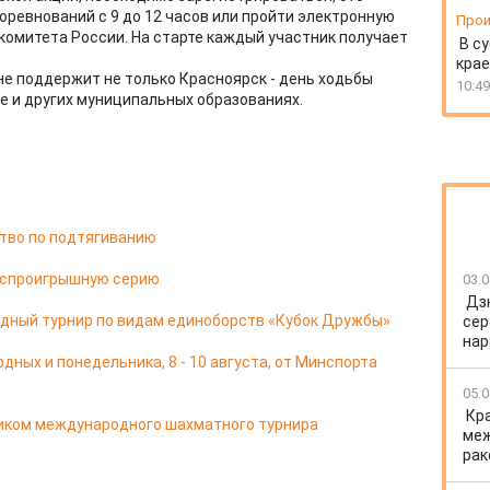
оревнований с 9 до 12 часов или пройти электронную
Прои
комитета России. На старте каждый участник получает
В су
крае
е поддержит не только Красноярск - день ходьбы
10:49
ке и других муниципальных образованиях.
тво по подтягиванию
еспроигрышную серию
03.0
Дз
дный турнир по видам единоборств «Кубок Дружбы»
сер
нар
ных и понедельника, 8 - 10 августа, от Минспорта
05.0
Кр
ником международного шахматного турнира
меж
рак