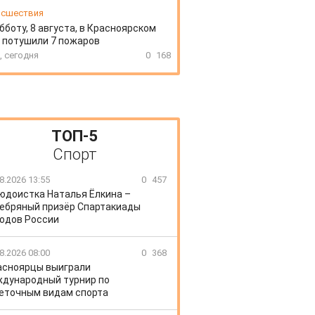
сшествия
бботу, 8 августа, в Красноярском
 потушили 7 пожаров
, сегодня
0
168
ТОП-5
Спорт
8.2026 13:55
0
457
юдоистка Наталья Ёлкина –
ебряный призёр Спартакиады
одов России
8.2026 08:00
0
368
асноярцы выиграли
дународный турнир по
еточным видам спорта