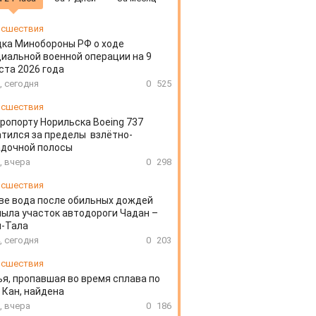
сшествия
ка Минобороны РФ о ходе
иальной военной операции на 9
ста 2026 года
, сегодня
0
525
сшествия
эропорту Норильска Boeing 737
тился за пределы взлётно-
адочной полосы
, вчера
0
298
сшествия
ве вода после обильных дождей
ыла участок автодороги Чадан –
н-Тала
, сегодня
0
203
сшествия
я, пропавшая во время сплава по
 Кан, найдена
, вчера
0
186