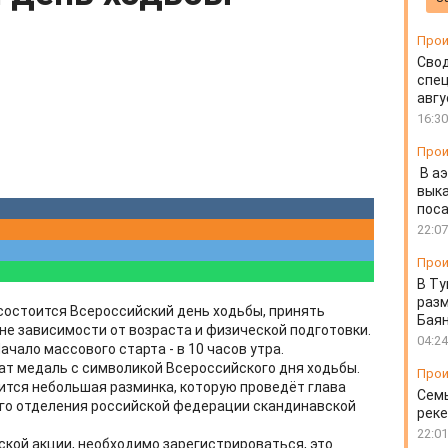
Прои
Свод
спец
авгу
16:30
Прои
В а
выка
пос
22:07
Прои
В Ту
разм
 состоится Всероссийский день ходьбы, принять
Бая
не зависимости от возраста и физической подготовки.
04:24
чало массового старта - в 10 часов утра.
ат медаль с символикой Всероссийского дня ходьбы.
Прои
ится небольшая разминка, которую проведёт глава
Семь
ого отделения российской федерации скандинавской
реке
22:01
ской акции, необходимо зарегистрироваться, это