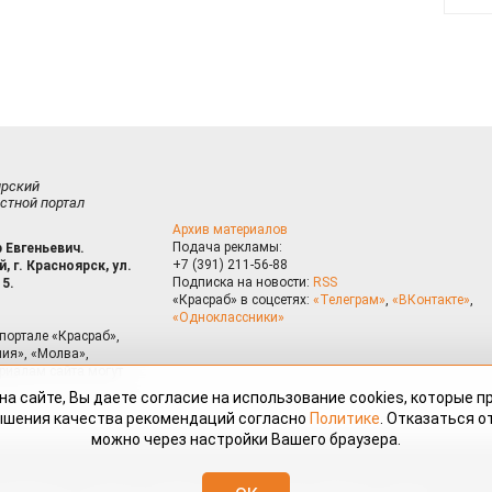
ирский
стной портал
Архив материалов
Подача рекламы:
 Евгеньевич.
+7 (391) 211-56-88
, г. Красноярск, ул.
Подписка на новости:
RSS
15.
«Красраб» в соцсетях:
«Телеграм»
,
«ВКонтакте»
,
«Одноклассники»
портале «Красраб»,
ия», «Молва»,
риалам сайта могут
на сайте, Вы даете согласие на использование cookies, которые 
ышения качества рекомендаций согласно
Политике
. Отказаться от
можно через настройки Вашего браузера.
змещённые на портале «Красраб.ру» сотрудниками редакции, нештатными