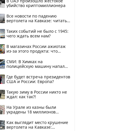
В ОАЭ произошло жестокое
убийство криптомиллионера
Все новости по падению
вертолета на Кавказе: читать
здесь
Таких событий не было с 1945:
чего ждать всем нам?
В магазинах России ажиотаж
из-за этого продукта: что
купить?
СМИ: В Химках на
полицейскую машину напали
и подожгли.
Где будет встреча президентов
США и России: Европа?
Такую зиму в России никто не
ждал: как так?!
На Урале из казны были
украдены 18 миллионов
рублей
Как выглядит место крушение
вертолета на Кавказе: