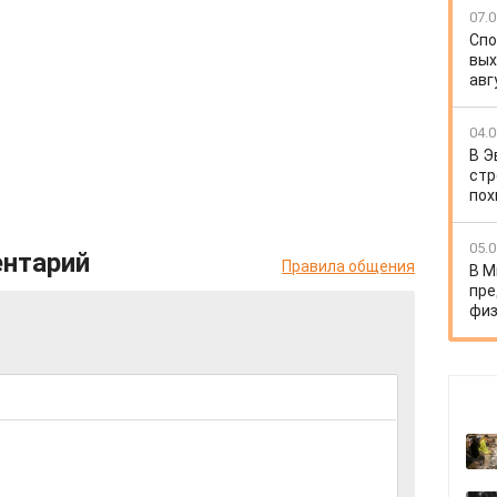
07.0
Спо
вых
авг
04.0
В Э
стр
пох
05.0
ентарий
Правила общения
В М
пре
физ