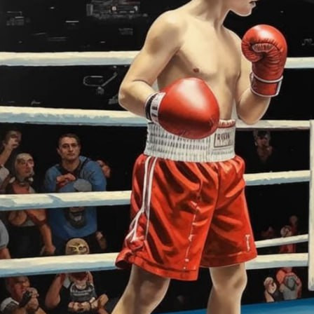
Спорт
28.03.2025 12:19
7056
29 МАРТА (СУББОТА)
13.00. «Платинум арена» (Красноярск). ХОККЕЙ. Чемпионат
Красноярского края.
Полуфинал. СФУ - «Ачинск». Третий матч, решающий! В
первом «студенты» выиграли в Красноярске уверенно, как и
подобает действующим чемпионам, - 9.5. Однако ачинцы на
своей площадке сподобились на реванш - 6.3. Кто же
прорвётся в финал?
15.00. Футбол-арена «Енисей» (Красноярск). ФУТБОЛ.
Чемпионат России, женщины.
«Енисей» и «Рязань-ВДВ» на старте чемпионата дружно
забуксовали - по три поражения. У соперниц даже разница