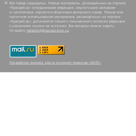
Все права защищены. Любые материалы, размещённые на портале
«Красраб.ру» сотрудниками редакции, нештатными авторами
и читателями, являются объектами авторского права. Полное или
частичное использование материалов, размещённых на портале
«Красраб.ру», допускается только с письменного согласия редакции
с указанием ссылки на источник. Все вопросы можно задать
по адресу
redaktor@krasrab.krsn.ru
.
Разработка портала:
Центр интернет-проектов «МОЁ!»