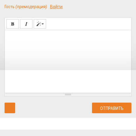
Гость
(премодерация)
Войти