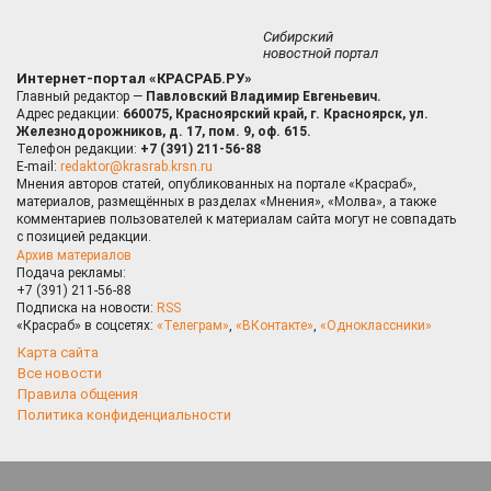
Сибирский
новостной портал
Интернет-портал «КРАСРАБ.РУ»
Главный редактор —
Павловский Владимир Евгеньевич.
Адрес редакции:
660075, Красноярский край, г. Красноярск, ул.
Железнодорожников, д. 17, пом. 9, оф. 615.
Телефон редакции:
+7 (391) 211-56-88
E-mail:
redaktor@krasrab.krsn.ru
Мнения авторов статей, опубликованных на портале «Красраб»,
материалов, размещённых в разделах «Мнения», «Молва», а также
комментариев пользователей к материалам сайта могут не совпадать
с позицией редакции.
Архив материалов
Подача рекламы:
+7 (391) 211-56-88
Подписка на новости:
RSS
«Красраб» в соцсетях:
«Телеграм»
,
«ВКонтакте»
,
«Одноклассники»
Карта сайта
Все новости
Правила общения
Политика конфиденциальности