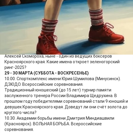
мячей одинаковая - 1.7. И вот очная встреча. Будет ли
победитель, или команды распишут ничью?
16.30. Спортшкола имени Дмитрия Кудрина (Зеленогорск).
БОКС. Краевые соревнования.
Завершается боксёрский юношеский турнир памяти
разведчика, Героя Советского Союза Дмитрия Кудрина. В
субботу будут разыграны последние награды соревнований
нынешнего года. Турнир проводится в 30-й раз. Интересно,
что победителем 20-го турнира был юный зеленогорец
Алексей Скомороха, ныне - один из ведущих боксёров
Красноярского края. Какие имена откроет зеленогорский
ринг-2025?
29 - 30 МАРТА (СУББОТА - ВОСКРЕСЕНЬЕ)
10.00. Спорткомплекс имени Юрия Шумилова (Минусинск).
ДЗЮДО. Всероссийские соревнования.
Традиционный юношеский (до 15 лет) турнир памяти
заслуженного тренера России Владимира Щедрухина. В
прошлом году победителями соревнований стали 9 юношей и
девушек Красноярского края. Доведут ли они счёт золота до
круглого числа?
10.30. Академии борьбы имени Дмитрия Миндиашвили
(Красноярск). ВОЛЬНАЯ БОРЬБА. Всероссийские
соревнования.