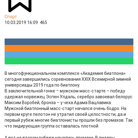
Спорт
10.03.2019 16:09
465
В многофункциональном комплексе «Академия биатлона»
сегодня завершились соревнования XXIX Всемирной зимней
универсиады 2019 года по биатлону.
В заключительной гонке – мужском масс-старте – победу
одержал норвежец Эспен Улдаль, серебро завоевал белорус
Максим Воробей, бронза – у чеха Адама Вацлавика.
Мужской биатлонный масс-старт начался очень бодро. На
первом круге пелотон не утратил своей целостности, да и
первый рубеж многие биатлонисты прошли без промахов. Так
что лидирующая группа оставалась плотной.
А вот на втором рубеже начались промахи. В лидеры