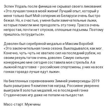
Эспен Улдаль после финиша не скрывал своего ликования:
«Это лучшая гонка в моей жизни! Лучший опыт, который у
меня только был! Мой соперник из Беларуси очень быстро
бежал. Но, к счастью, у меня были замечательные лыжи,
которые помогли мне преодолеть эту гонку. Трасса очень
непростая, почти нет спусков, сплошные подъемы. Поэтому
пришлось потрудиться».
Доволен был серебряной медалью и Максим Воробей:
«Это заключительная гонка сезона. Выкладывался, как мог.
Конечно, чуть-чуть не хватило сил на последний рубеж, но
своим результатом очень доволен. Самую сильную
конкуренцию мне сегодня составила моя стрельба. А в
лыжной подготовке – российские спортсмены, у них на всех
гонках гораздо лучше едут лыжи».
На биатлонных соревнованиях Зимней универсиады-2019
было разыграно 9 комплектов наград. Россияне уверенно
выиграли 8 золотых медалей, но в последней гонке
Студенческих игр даже не попали на пьедестал.
Масс-старт. Мужчины