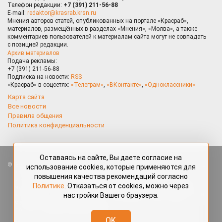
Телефон редакции:
+7 (391) 211-56-88
E-mail:
redaktor@krasrab.krsn.ru
Мнения авторов статей, опубликованных на портале «Красраб»,
материалов, размещённых в разделах «Мнения», «Молва», а также
комментариев пользователей к материалам сайта могут не совпадать
с позицией редакции.
Архив материалов
Подача рекламы:
+7 (391) 211-56-88
Подписка на новости:
RSS
«Красраб» в соцсетях:
«Телеграм»
,
«ВКонтакте»
,
«Одноклассники»
Карта сайта
Все новости
Правила общения
Политика конфиденциальности
Оставаясь на сайте, Вы даете согласие на
Все права защищены. Любые материалы, размещённые на портале
использование cookies, которые применяются для
«Красраб.ру» сотрудниками редакции, нештатными авторами
повышения качества рекомендаций согласно
и читателями, являются объектами авторского права. Полное или
Политике
. Отказаться от cookies, можно через
частичное использование материалов, размещённых на портале
настройки Вашего браузера.
«Красраб.ру», допускается только с письменного согласия редакции
с указанием ссылки на источник. Все вопросы можно задать
по адресу
redaktor@krasrab.krsn.ru
.
OK