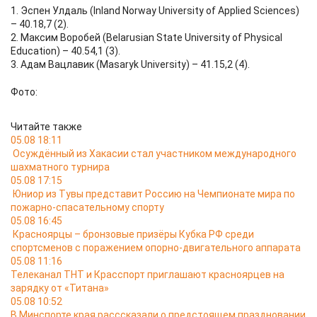
1. Эспен Улдаль (Inland Norway University of Applied Sciences)
– 40.18,7 (2).
2. Максим Воробей (Belarusian State University of Physical
Education) – 40.54,1 (3).
3. Адам Вацлавик (Masaryk University) – 41.15,2 (4).
Фото:
Читайте также
05.08 18:11
Осуждённый из Хакасии стал участником международного
шахматного турнира
05.08 17:15
Юниор из Тувы представит Россию на Чемпионате мира по
пожарно-спасательному спорту
05.08 16:45
Красноярцы – бронзовые призёры Кубка РФ среди
спортсменов с поражением опорно-двигательного аппарата
05.08 11:16
Телеканал ТНТ и Красспорт приглашают красноярцев на
зарядку от «Титана»
05.08 10:52
В Минспорте края расссказали о предстоящем праздновании