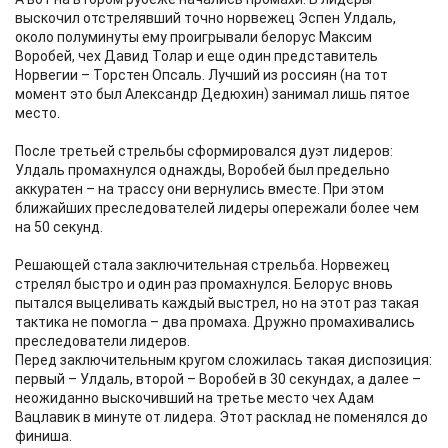
выскочил отстрелявший точно норвежец Эспен Улдаль,
около полуминуты ему проигрывали белорус Максим
Воробей, чех Давид Толар и еще один представитель
Норвегии – Торстен Опсаль. Лучший из россиян (на тот
момент это был Александр Дедюхин) занимал лишь пятое
место.
После третьей стрельбы сформировался дуэт лидеров:
Улдаль промахнулся однажды, Воробей был предельно
аккуратен – на трассу они вернулись вместе. При этом
ближайших преследователей лидеры опережали более чем
на 50 секунд.
Решающей стала заключительная стрельба. Норвежец
стрелял быстро и один раз промахнулся. Белорус вновь
пытался выцеливать каждый выстрел, но на этот раз такая
тактика не помогла – два промаха. Дружно промахивались
преследователи лидеров.
Перед заключительным кругом сложилась такая диспозиция:
первый – Улдаль, второй – Воробей в 30 секундах, а далее –
неожиданно выскочивший на третье место чех Адам
Вацлавик в минуте от лидера. Этот расклад не поменялся до
финиша.