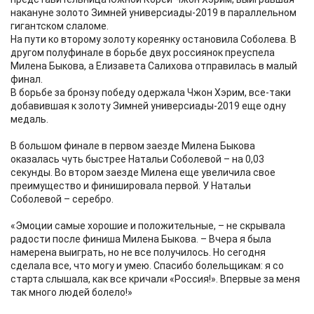
накануне золото Зимней универсиады-2019 в параллельном
гигантском слаломе.
На пути ко второму золоту кореянку остановила Соболева. В
другом полуфинале в борьбе двух россиянок преуспела
Милена Быкова, а Елизавета Салихова отправилась в малый
финал.
В борьбе за бронзу победу одержала Чжон Хэрим, все-таки
добавившая к золоту Зимней универсиады-2019 еще одну
медаль.
В большом финале в первом заезде Милена Быкова
оказалась чуть быстрее Натальи Соболевой – на 0,03
секунды. Во втором заезде Милена еще увеличила свое
преимущество и финишировала первой. У Натальи
Соболевой – серебро.
«Эмоции самые хорошие и положительные, – не скрывала
радости после финиша Милена Быкова. – Вчера я была
намерена выиграть, но не все получилось. Но сегодня
сделала все, что могу и умею. Спасибо болельщикам: я со
старта слышала, как все кричали «Россия!». Впервые за меня
так много людей болело!»