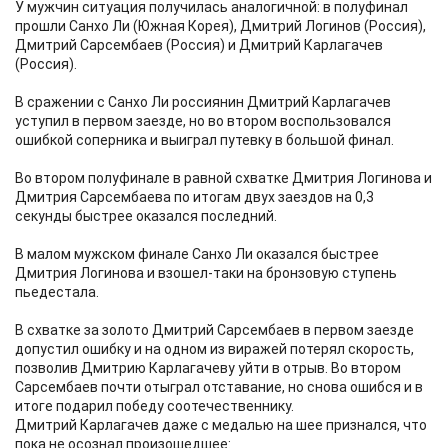
У мужчин ситуация получилась аналогичной: в полуфинал
прошли Санхо Ли (Южная Корея), Дмитрий Логинов (Россия),
Дмитрий Сарсембаев (Россия) и Дмитрий Карлагачев
(Россия).
В сражении с Санхо Ли россиянин Дмитрий Карлагачев
уступил в первом заезде, но во втором воспользовался
ошибкой соперника и выиграл путевку в большой финал.
Во втором полуфинале в равной схватке Дмитрия Логинова и
Дмитрия Сарсембаева по итогам двух заездов на 0,3
секунды быстрее оказался последний.
В малом мужском финале Санхо Ли оказался быстрее
Дмитрия Логинова и взошел-таки на бронзовую ступень
пьедестала.
В схватке за золото Дмитрий Сарсембаев в первом заезде
допустил ошибку и на одном из виражей потерял скорость,
позволив Дмитрию Карлагачеву уйти в отрыв. Во втором
Сарсембаев почти отыграл отставание, но снова ошибся и в
итоге подарил победу соотечественнику.
Дмитрий Карлагачев даже с медалью на шее признался, что
пока не осознал произошедшее: