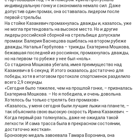
индивидуальную гонку и сэкономила немало сил. Даже
допустив один промах, она оставалась лидером после
первой стрельбы.
На стойке Казакевич промахнулась дважды и, казалось, уже
не могла претендовать на высокое место. Но и другие
лидеры российской сборной на стрельбище допускали
промахи: Валерия Васнецова ошиблась на втором рубеже
дважды, Наталья Гербулова – трижды. Екатерина Мошкова,
бежавшая последней из россиянок, промахнулась дважды,
но на первом-то рубеже у нее был «ноль».
Со стадиона Мошкова убегала, имея преимущество над
Казакевич в 6 секунд. И этого оказалось достаточно для
победы, хотя в итоговом протоколе спортсменок разделило
всего 2,9 секунды.
«Сегодня было тяжелее, чем на прошлой гонке, – призналась
Екатерина Мошкова. – Но я победила, и очень довольна.
Хотелось бы только стрелять без промахов».
«Казалось, у меня сегодня были лучшие лыжи на планете, –
так объяснила свою высокую скорость Ирина Казакевич. –
Когда первый раз толкнулась, даже не ожидала такой
легкости. И сама трасса была в прекрасном состоянии,
достаточно жесткая».
Бронзовую медаль завоевала Тамара Воронина, она