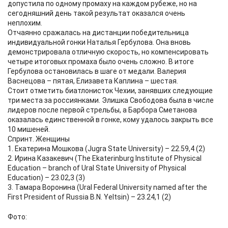
допустила по одному промаху на каждом рубеже, но на
сегодняшний день такой результат оказался очень
неплохим.
Отчаянно сражалась на дистанции победительница
индивидуальной гонки Наталья Гербулова. Она вновь
демонстрировала отличную скорость, но компенсировать
четыре итоговых промаха было очень сложно. В итоге
Гербулова остановилась в шаге от медали. Валерия
Васнецова – пятая, Елизавета Каплина – шестая.
Стоит отметить биатлонисток Чехии, занявших следующие
три места за россиянками. Элишка Свободова была в числе
лидеров после первой стрельбы, а Барбора Сметанова
оказалась единственной в гонке, кому удалось закрыть все
10 мишеней.
Спринт. Женщины
1. Екатерина Мошкова (Jugra State University) – 22.59,4 (2)
2. Ирина Казакевич (The Ekaterinburg Institute of Physical
Education – branch of Ural State University of Physical
Education) – 23.02,3 (3)
3. Тамара Воронина (Ural Federal University named after the
First President of Russia B.N. Yeltsin) – 23.24,1 (2)
Фото: