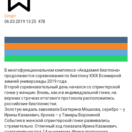
Спорт
06.03.2019 13:25
478
В многофункциональном комплексе «Академия биатлона»
продолжаются соревнования по биатлону XXIX Всемирной
зимней универсиады 2019 года.
Второй соревновательный день начался со спринтерской
гонки у женщин. Вновь, как и в индивидуальной гонке, на
верхних строчках итогового протокола расположились
российские биатлонистки.
Золотую медаль завоевала Екатерина Мошкова, серебро – у
Ирины Казакевич, бронза – у Тамары Ворониной.
События в женской спринтерской гонке развивались
стремительно. Отличный ход показала Ирина Казакевич,
стартовавшая под 14-м номером. Ирина пропускала