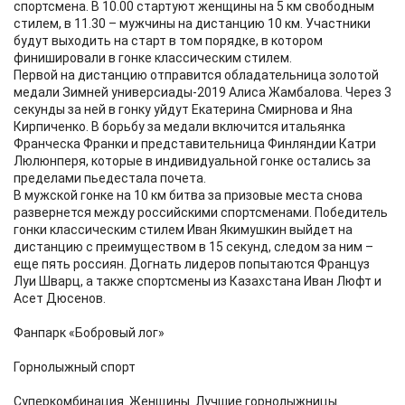
спортсмена. В 10.00 стартуют женщины на 5 км свободным
стилем, в 11.30 – мужчины на дистанцию 10 км. Участники
будут выходить на старт в том порядке, в котором
финишировали в гонке классическим стилем.
Первой на дистанцию отправится обладательница золотой
медали Зимней универсиады-2019 Алиса Жамбалова. Через 3
секунды за ней в гонку уйдут Екатерина Смирнова и Яна
Кирпиченко. В борьбу за медали включится итальянка
Франческа Франки и представительница Финляндии Катри
Люлюнперя, которые в индивидуальной гонке остались за
пределами пьедестала почета.
В мужской гонке на 10 км битва за призовые места снова
развернется между российскими спортсменами. Победитель
гонки классическим стилем Иван Якимушкин выйдет на
дистанцию с преимуществом в 15 секунд, следом за ним –
еще пять россиян. Догнать лидеров попытаются Француз
Луи Шварц, а также спортсмены из Казахстана Иван Люфт и
Асет Дюсенов.
Фанпарк «Бобровый лог»
Горнолыжный спорт
Суперкомбинация. Женщины. Лучшие горнолыжницы