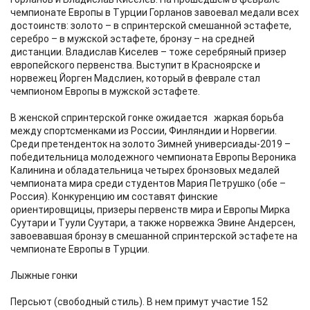
чемпионате Европы в Турции Горланов завоевал медали всех
достоинств: золото – в спринтерской смешанной эстафете,
серебро – в мужской эстафете, бронзу – на средней
дистанции. Владислав Киселев – тоже серебряный призер
европейского первенства. Выступит в Красноярске и
норвежец Йорген Мадслиен, который в феврале стал
чемпионом Европы в мужской эстафете.
В женской спринтерской гонке ожидается жаркая борьба
между спортсменками из России, Финляндии и Норвегии.
Среди претенденток на золото Зимней универсиады-2019 –
победительница молодежного чемпионата Европы Вероника
Калинина и обладательница четырех бронзовых медалей
чемпионата мира среди студентов Мария Петрушко (обе –
Россия). Конкуренцию им составят финские
ориентировщицы, призеры первенств мира и Европы Мирка
Суутари и Туули Суутари, а также норвежка Эвине Андерсен,
завоевавшая бронзу в смешанной спринтерской эстафете на
чемпионате Европы в Турции.
Лыжные гонки
Персьют (свободный стиль). В нем примут участие 152