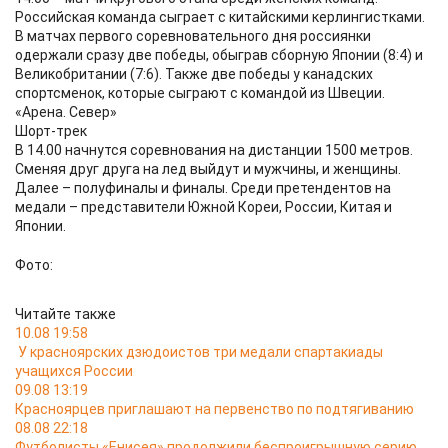
Российская команда сыграет с китайскими керлингистками.
В матчах первого соревновательного дня россиянки
одержали сразу две победы, обыграв сборную Японии (8:4) и
Великобритании (7:6). Также две победы у канадских
спортсменок, которые сыграют с командой из Швеции.
«Арена. Север»
Шорт-трек
В 14.00 начнутся соревнования на дистанции 1500 метров.
Сменяя друг друга на лед выйдут и мужчины, и женщины.
Далее – полуфиналы и финалы. Среди претендентов на
медали – представители Южной Кореи, России, Китая и
Японии.
Фото:
Читайте также
10.08 19:58
У красноярских дзюдоистов три медали спартакиады
учащихся России
09.08 13:19
Красноярцев приглашают на первенство по подтягиванию
08.08 22:18
Футболисты «Енисея» продолжили беспроигрышную серию