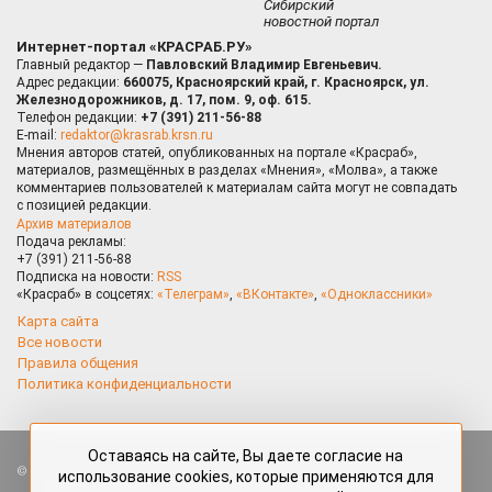
Сибирский
новостной портал
Интернет-портал «КРАСРАБ.РУ»
Главный редактор —
Павловский Владимир Евгеньевич.
Адрес редакции:
660075, Красноярский край, г. Красноярск, ул.
Железнодорожников, д. 17, пом. 9, оф. 615.
Телефон редакции:
+7 (391) 211-56-88
E-mail:
redaktor@krasrab.krsn.ru
Мнения авторов статей, опубликованных на портале «Красраб»,
материалов, размещённых в разделах «Мнения», «Молва», а также
комментариев пользователей к материалам сайта могут не совпадать
с позицией редакции.
Архив материалов
Подача рекламы:
+7 (391) 211-56-88
Подписка на новости:
RSS
«Красраб» в соцсетях:
«Телеграм»
,
«ВКонтакте»
,
«Одноклассники»
Карта сайта
Все новости
Правила общения
Политика конфиденциальности
Оставаясь на сайте, Вы даете согласие на
Все права защищены. Любые материалы, размещённые на портале
использование cookies, которые применяются для
«Красраб.ру» сотрудниками редакции, нештатными авторами