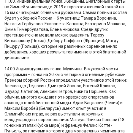
11.00. Индивидуальная гонка. Женщины. Биатлонные старты
на Зимней универсиаде-2019 откроются женской гонкой на
15 км с четырьмя огневыми рубежами. Самый полный состав
будет у сборной России – 6 участниц: Тамара Воронина,
Наталья Гербулова, Елизавета Каплина, Екатерина Мошкова,
Эмма Тимербулатова, Елена Чиркова. Среди других
претенденток на медали можно выделить Терезу
Винкларкову (Чехия), Дебору Лаффонт (Франция), Магду
Пищуру (Польша), которые на различных соревнованиях
добивались хороших результатов именно в этой биатлонной
дисциплине.
14.00 Индивидуальная гонка. Мужчины. В мужской части
программы – гонка на 20 км с четырьмя огневыми рубежами.
Тренеры сборной России определили участников этой гонки:
Александр Дедюхин, Дмитрий Иванов, Евгений Крюков,
Эдуард Латыпов, Алексей Петров, Никита Поршнев. Как
обычно, многого ожидают от норвежских спортсменов –
законодателей биатлонной моды. Адам Вацлавик (Чехия) и
Максим Воробей (Беларусь) имеют опыт участия в
Олимпийских играх, не раз выступали на крупных
международных соревнованиях Матеуш Яник из Польши (18
гонок на этапах Кубка мира) и француз Феликс Котте-
Пуньель, за плечами которого два молодежных чемпионата