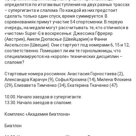
определятся по итогам выступления на двух разных трассах
– супергиганта и слалома. По каждой из них предстоит
сделать только один спуск, время суммируется. В
соревнованиях примут участие 54 спортсменки. В первую
очередь, на медали могут рассчитывать те, кто отличился в
«чистом» Super-G в воскресенье: Джессика Гфререр
(Австрия), Амели Дюпаскье (Швейцария) и Фанни
Аксельссон (Швеция). Они стартуют под номерами 6, 15 и 12,
соответственно. Помешают ли им те горнолыжницы, что
специализируются на «короле» технических дисциплин –
слаломе?
Стартовые номера россиянок: Анастасия Горностаева (2),
Александра Карачун (9), Софья Крохина (14), Милена Флокина
(29), Елизавета Тимченко (34), Екатерина Ткаченко (47).
10.00. Начало заездов в супергиганте.
13.30. Начало заездов в слаломе.
Комплекс «Академия биатлона»
Биатлон