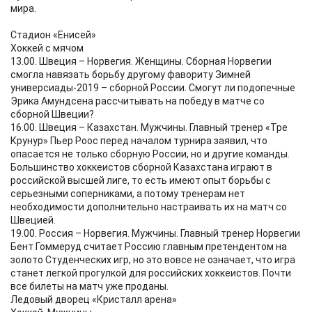
мира.
Стадион «Енисей»
Хоккей с мячом
13.00. Швеция – Норвегия. Женщины. Сборная Норвегии
смогла навязать борьбу другому фавориту Зимней
универсиады-2019 – сборной России. Смогут ли подопечные
Эрика Амундсена рассчитывать на победу в матче со
сборной Швеции?
16.00. Швеция – Казахстан. Мужчины. Главный тренер «Тре
Крунур» Пьер Роос перед началом турнира заявил, что
опасается не только сборную России, но и другие команды.
Большинство хоккеистов сборной Казахстана играют в
российской высшей лиге, то есть имеют опыт борьбы с
серьезными соперниками, а потому тренерам нет
необходимости дополнительно настраивать их на матч со
Швецией.
19.00. Россия – Норвегия. Мужчины. Главный тренер Норвегии
Бент Гоммеруд считает Россию главным претендентом на
золото Студенческих игр, но это вовсе не означает, что игра
станет легкой прогулкой для российских хоккеистов. Почти
все билеты на матч уже проданы.
Ледовый дворец «Кристалл арена»