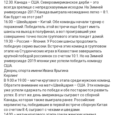
12.30. Канада – США. Североамериканское дерби – это
всегда зрелище с непредсказуемым исходом. На Зимней
универсиаде-2017 Канада выиграла неожиданно легко – 8:1.
Как будет на этот раз?
16.00 – Швейцария – Китай. Обе команды начали турнир с
поражений. Победитель этой встречи еще будет иметь
шансы на выход в полуфинал, а вот проигравший уже
совершенно точно после группового этапа поедет домой.
19.30 – Россия – Япония. У России шансы продолжить
победную серию высоки. Встреча этих команд в групповом
этапе на Студенческих играх в Казахстане завершилась
крупной победой россиянок со счетом 10:1. Но на Зимней
универсиаде-2019 японки уже успели победить команду
США.
Дворец спорта имени Ивана Ярыгина
Керлинг
В 9.00 и 19.00 – матчи кругового этапа среди мужских команд.
Обратите внимание на матч Швейцария – США. Эти команды
уже успели одержать по победе и обе постараются развить
успех. В этот же день американцы сыграют со сборной
Канады, которая также выиграла ранее. Российские
керлингисты, победившие в первой встрече сборную Китая
со счетом 8:4, сыграют с чехами и шведами.
14.00 – матчи кругового этапа среди женских команд.