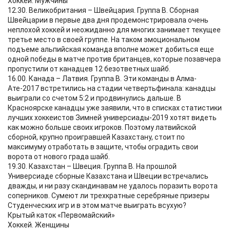
Хоккей. Мужчины
12.30. Великобритания – Швейцария. Группа В. Сборная
Швейцарии в первые два дня продемонстрировала очень
неплохой хоккей и неожиданно для многих занимает текущее
третье место в своей группе. На таком эмоциональном
подъеме альпийская команда вполне может добиться еще
одной победы в матче против британцев, которые позавчера
пропустили от канадцев 12 безответных шайб.
16.00. Канада – Латвия. Группа В. Эти команды в Алма-
Ате-2017 встретились на стадии четвертьфинала: канадцы
выиграли со счетом 5:2 и продвинулись дальше. В
Красноярске канадцы уже заявили, что в списках статистики
лучших хоккеистов Зимней универсиады-2019 хотят видеть
как можно больше своих игроков. Поэтому латвийской
сборной, крупно проигравшей Казахстану, стоит по
максимуму отработать в защите, чтобы оградить свои
ворота от нового града шайб.
19.30. Казахстан – Швеция. Группа В. На прошлой
Универсиаде сборные Казахстана и Швеции встречались
дважды, и ни разу скандинавам не удалось поразить ворота
соперников. Сумеют ли трехкратные серебряные призеры
Студенческих игр и в этом матче выиграть всухую?
Крытый каток «Первомайский»
Хоккей. Женщины