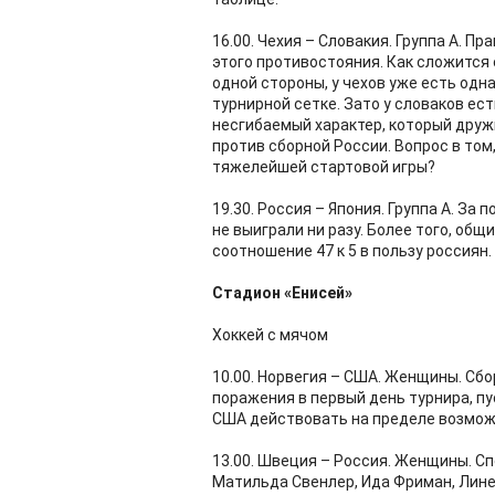
16.00. Чехия – Словакия. Группа А. П
этого противостояния. Как сложится 
одной стороны, у чехов уже есть одн
турнирной сетке. Зато у словаков ес
несгибаемый характер, который дру
против сборной России. Вопрос в том
тяжелейшей стартовой игры?
19.30. Россия – Япония. Группа А. За
не выиграли ни разу. Более того, об
соотношение 47 к 5 в пользу россиян.
Стадион «Енисей»
Хоккей с мячом
10.00. Норвегия – США. Женщины. Сбо
поражения в первый день турнира, пу
США действовать на пределе возможн
13.00. Швеция – Россия. Женщины. С
Матильда Свенлер, Ида Фриман, Лин