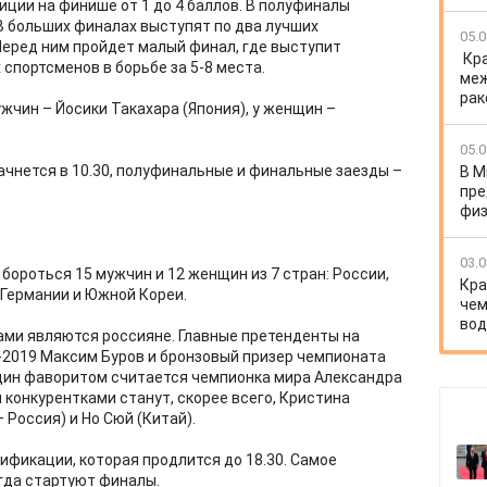
иции на финише от 1 до 4 баллов. В полуфиналы
 В больших финалах выступят по два лучших
05.0
Перед ним пройдет малый финал, где выступит
Кр
спортсменов в борьбе за 5-8 места.
меж
рак
жчин – Йосики Такахара (Япония), у женщин –
05.0
ачнется в 10.30, полуфинальные и финальные заезды –
В М
пре
физ
03.0
бороться 15 мужчин и 12 женщин из 7 стран: России,
Кра
, Германии и Южной Кореи.
чем
вод
ми являются россияне. Главные претенденты на
-2019 Максим Буров и бронзовый призер чемпионата
щин фаворитом считается чемпионка мира Александра
 конкурентками станут, скорее всего, Кристина
 Россия) и Но Сюй (Китай).
лификации, которая продлится до 18.30. Самое
огда стартуют финалы.