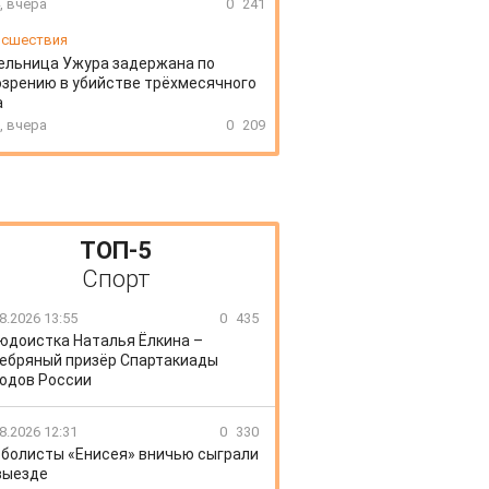
, вчера
0
241
сшествия
ельница Ужура задержана по
зрению в убийстве трёхмесячного
а
, вчера
0
209
ТОП-5
Спорт
8.2026 13:55
0
435
юдоистка Наталья Ёлкина –
ебряный призёр Спартакиады
одов России
8.2026 12:31
0
330
болисты «Енисея» вничью сыграли
выезде