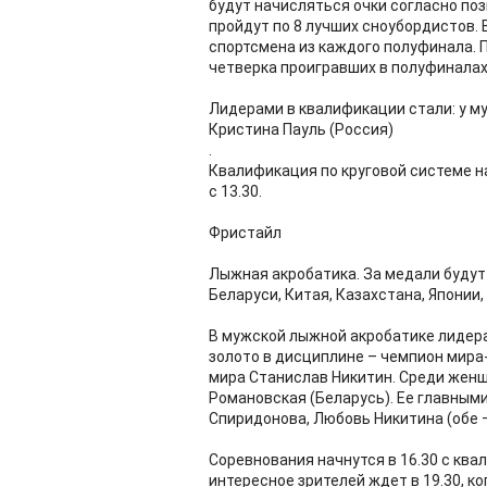
будут начисляться очки согласно поз
пройдут по 8 лучших сноубордистов.
спортсмена из каждого полуфинала. 
четверка проигравших в полуфиналах 
Лидерами в квалификации стали: у му
Кристина Пауль (Россия)
.
Квалификация по круговой системе н
с 13.30.
Фристайл
Лыжная акробатика. За медали будут 
Беларуси, Китая, Казахстана, Японии
В мужской лыжной акробатике лидера
золото в дисциплине – чемпион мира
мира Станислав Никитин. Среди жен
Романовская (Беларусь). Ее главными
Спиридонова, Любовь Никитина (обе –
Соревнования начнутся в 16.30 с ква
интересное зрителей ждет в 19.30, к