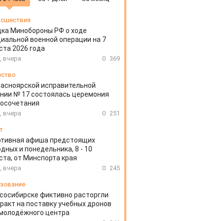
сшествия
ка Минобороны РФ о ходе
иальной военной операции на 7
ста 2026 года
, вчера
0
369
ество
расноярской исправительной
нии № 17 состоялась церемония
косочетания
, вчера
0
251
т
ртивная афиша предстоящих
дных и понедельника, 8 - 10
ста, от Минспорта края
, вчера
0
245
зование
сосибирске фиктивно расторгли
ракт на поставку учебных дронов
 молодёжного центра