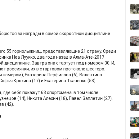
борются за награды в самой скоростной дисциплине
сего 55 горнолыжниц, представляющие 21 страну. Среди
нка Неа Луукко, два года назад в Алма-Ате-2017
 дисциплине. Завтра она стартует под номером 30. И,
ют россиянки, их в стартовом протоколе шестеро:
 номером), Екатерина Перфилова (6), Валентина
 Софья Крохина (17) и Екатерина Ткаченко (53).
, где себя покажут 63 спортсмена, в том числе
знецов (14), Никита Алехин (18), Павел Заплетин (27),
в (42).
а