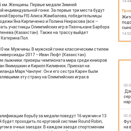
14:44
 5 км. Женщины. Первые медали Зимней
й индивидуальной гонке. За первые три места будут
Прои
чной Европы FIS Алиса Жамбалова, победительницы
Жит
одежи Яна Кирпиченко и Полина Некрасова (все –
подо
зать участницы Олимпийских игр в Пхенчьхане Барбора
сын
ленева (Казахстан). Также на трассу выйдет
14:52
 Катерина Пол.
 10 км. Мужчины. В мужской гонке классическим стилем
ниверсиады-2017 – Иван Люфт (Казахстан).
ие лыжники: призеры чемпионата мира среди юниоров
ан Якимушкин и Кирилл Киливнюк. Приехал на
иланда Марк Чанлунг. Он и его сестра Карен были
лявшими эту страну на Олимпийских играх в
03.0
Дз
сер
нар
алификации борьбу за медали поведут 16 мужчин и 13
02.0
будет проходить по круговой системе Round Robin,
Фут
угом в очных заездах. В каждом заезде спортсменам
на 