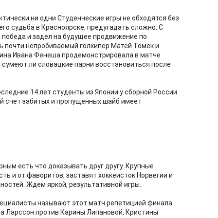
рактически ни одни Студенческие игры не обходятся без
его судьба в Красноярске, предугадать сложно. С
а победа и задел на будущее продвижение по
ть почти непробиваемый голкипер Матей Томек и
жина Ивана Фенеша продемонстрировала в матче
, сумеют ли словацкие парни восстановиться после
 последние 14 лет студенты из Японии у сборной России
щий счет забитых и пропущенных шайб имеет
рным есть что доказывать друг другу. Крупные
сть и от фаворитов, заставят хоккеисток Норвегии и
остей. Ждем яркой, результативной игры.
пециалисты называют этот матч репетицией финала.
еа Ларссон против Карины Липановой, Кристины