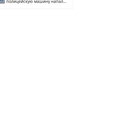
полицейскую машину напали
и подожгли.