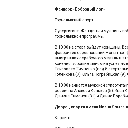
Фанпарк «Бобровый лог»
Горнолыжный спорт
Супергигант. Женщины и мужчины по
горнолыжной программы.
В 10.30 на старт выйдут женщины. В
фаворитов соревнований – опытная фи
выигравшая серебряную медаль в этой
конечно, хорошие шансы на успех име
Елизавета Тимченко (под 5 стартовым
Голенкова (7), Ольга Погребицкая (9),
В 13.00 начнется мужcкой супергигант
россияне Алексей Коньков (5), Иван Ку
Даниил Симонов (31) и Денис Воробье
Дворец спорта имени Ивана Ярыгин
Керлинг