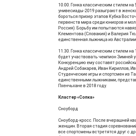
10.00. Гонка классическим стилем на
унивесиады-2019 разыграют в женско
бороться призер этапов Кубка Восто
первенств мира среди юниоров и мол
Россия). Борьбу им попытаются навя
Клементова (Словакия) и Валерия Тю
единственная лыжница из Австралии
11.30. Гонка классическим стилем на
будет участвовать чемпион Зимней у
Конкуренцию ему составят российск
Андрей Собакарев, Иван Кириллов, Ив
Студенческие игры и спортсмен из Та
единственными лыжниками, представ
Пхенчьхане в 2018 году.
Кластер «Сопка»
Сноуборд
Сноуборд-кросс. После вчерашней кв
женщин. Вторая стадия соревнований 
все спортсмены встретятся друг с др