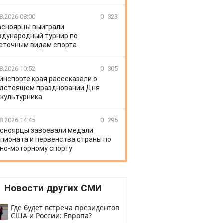
8.2026 08:00
0
323
асноярцы выиграли
дународный турнир по
еточным видам спорта
8.2026 10:52
0
305
инспорте края расссказали о
дстоящем праздновании Дня
культурника
8.2026 14:45
0
295
сноярцы завоевали медали
пионата и первенства страны по
но-моторному спорту
Новости других СМИ
Где будет встреча президентов
США и России: Европа?