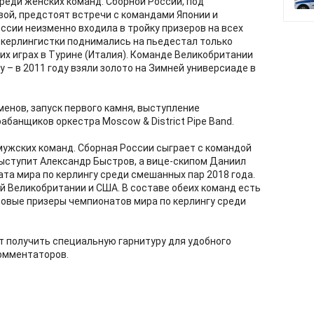
 среди женских команд. Сборной России, под
ой, предстоят встречи с командами Японии и
ссии неизменно входила в тройку призеров на всех
 керлингистки поднимались на пьедестал только
их играх в Турине (Италия). Команде Великобритании
 – в 2011 году взяли золото на Зимней универсиаде в
енов, запуск первого камня, выступление
банщиков оркестра Moscow & District Pipe Band.
 мужских команд. Сборная России сыграет с командой
ыступит Александр Быстров, а вице-скипом Даниил
та мира по керлингу среди смешанных пар 2018 года.
й Великобритании и США. В составе обеих команд есть
зовые призеры чемпионатов мира по керлингу среди
т получить специальную гарнитуру для удобного
омментаторов.