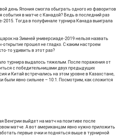
ровой день Япония смогла обыграть одного из фаворитов
я события в матче с Канадой? Ведь в последний раз
-2015. Тогда в полуфинале турнира Канада выиграла
царок на Зимней универсиаде-2019 нельзя назвать
ч-открытие прошел не гладко. С каким настроем
то-то удивить в этот раз?
чало турнира выдалось тяжелым. После поражения от
иться с победительницами двух предыдущих
сия и Китай встречались на этом уровне в Казахстане,
и были явно сильнее – 10:1. Посмотрим, как сложится
ная Венгрии выйдет на матч на позитиве после
рвом матче. А вот американцам явно нужно приложить
работать первые очки и подняться выше в турнирной