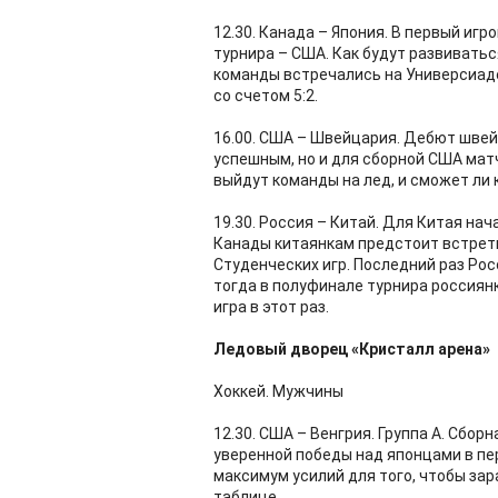
12.30. Канада – Япония. В первый иг
турнира – США. Как будут развиватьс
команды встречались на Универсиаде
со счетом 5:2.
16.00. США – Швейцария. Дебют швей
успешным, но и для сборной США мат
выйдут команды на лед, и сможет ли к
19.30. Россия – Китай. Для Китая на
Канады китаянкам предстоит встрет
Студенческих игр. Последний раз Рос
тогда в полуфинале турнира россиянк
игра в этот раз.
Ледовый дворец «Кристалл арена»
Хоккей. Мужчины
12.30. США – Венгрия. Группа А. Сбор
уверенной победы над японцами в пе
максимум усилий для того, чтобы за
таблице.