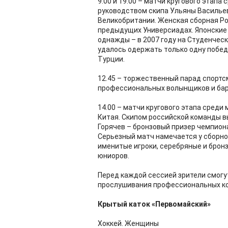
9.00 и 19.00 – матчи кругового этапа
руководством скипа Ульяны Васильев
Великобритании. Женская сборная Ро
предыдущих Универсиадах. Японские
однажды – в 2007 году на Студенческ
удалось одержать только одну победу
Турции.
12.45 – торжественный парад спортсм
профессиональных волынщиков и бара
14.00 – матчи кругового этапа среди
Китая. Скипом российской команды в
Горячев – бронзовый призер чемпиона
Серьезный матч намечается у сборно
именитые игроки, серебряные и брон
юниоров.
Перед каждой сессией зрители смогу
прослушивания профессиональных к
Крытый каток «Первомайский»
Хоккей. Женщины