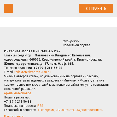
Сибирский
новостной портал
Интернет-портал «КРАСРАБ.РУ»
Главный редактор —
Павловский Владимир Евгеньевич.
Адрес редакции:
660075, Красноярский край, г. Красноярск, ул.
Железнодорожников, д. 17, пом. 9, оф. 615.
Телефон редакции:
+7 (391) 211-56-88
E-mail:
redaktor@krasrab.krsn.ru
Мнения авторов статей, опубликованных на портале «Красраб»,
материалов, размещённых в разделах «Мнения», «Молва», а также
комментариев пользователей к материалам сайта могут не совпадать
с позицией редакции.
Архив материалов
Подача рекламы:
+7 (391) 211-56-88
Подписка на новости:
RSS
«Красраб» в соцсетях:
«Телеграм»
,
«ВКонтакте»
,
«Одноклассники»
Карта сайта