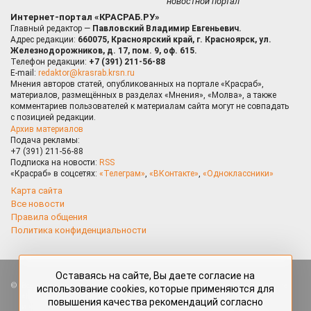
новостной портал
Интернет-портал «КРАСРАБ.РУ»
Главный редактор —
Павловский Владимир Евгеньевич.
Адрес редакции:
660075, Красноярский край, г. Красноярск, ул.
Железнодорожников, д. 17, пом. 9, оф. 615.
Телефон редакции:
+7 (391) 211-56-88
E-mail:
redaktor@krasrab.krsn.ru
Мнения авторов статей, опубликованных на портале «Красраб»,
материалов, размещённых в разделах «Мнения», «Молва», а также
комментариев пользователей к материалам сайта могут не совпадать
с позицией редакции.
Архив материалов
Подача рекламы:
+7 (391) 211-56-88
Подписка на новости:
RSS
«Красраб» в соцсетях:
«Телеграм»
,
«ВКонтакте»
,
«Одноклассники»
Карта сайта
Все новости
Правила общения
Политика конфиденциальности
Оставаясь на сайте, Вы даете согласие на
Все права защищены. Любые материалы, размещённые на портале
использование cookies, которые применяются для
«Красраб.ру» сотрудниками редакции, нештатными авторами
повышения качества рекомендаций согласно
и читателями, являются объектами авторского права. Полное или