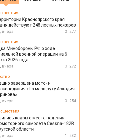
сшествия
ерритории Красноярского края
дня действуют 248 лесных пожаров
, вчера
0
277
сшествия
ка Минобороны РФ о ходе
иальной военной операции на 6
ста 2026 года
, вчера
0
272
ество
ешно завершена мото- и
экспедиция «По маршруту Аркадия
аринова»
, вчера
0
254
сшествия
вились кадры с места падения
омоторного самолёта Cessna-182R
кутской области
, вчера
1
232