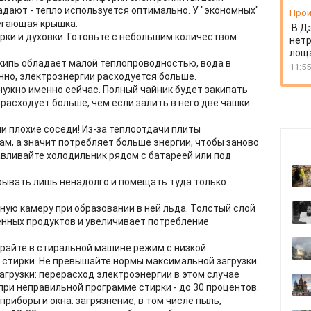
дают - тепло используется оптимально. У "экономных"
Прои
легающая крышка.
В Д
рки и духовки. Готовьте с небольшим количеством
нет
лоща
акипь обладает малой теплопроводностью, вода в
11:55
нно, электроэнергии расходуется больше.
нужно именно сейчас. Полный чайник будет закипать
зрасходует больше, чем если залить в него две чашки
и плохие соседи! Из-за теплоотдачи плиты
ам, а значит потребляет больше энергии, чтобы заново
авливайте холодильник рядом с батареей или под
рывать лишь ненадолго и помещать туда только
ую камеру при образовании в ней льда. Толстый слой
нных продуктов и увеличивает потребление
райте в стиральной машине режим с низкой
 стирки. Не превышайте нормы максимальной загрузки
загрузки: перерасход электроэнергии в этом случае
при неправильной программе стирки - до 30 процентов.
риборы и окна: загрязнение, в том числе пыль,