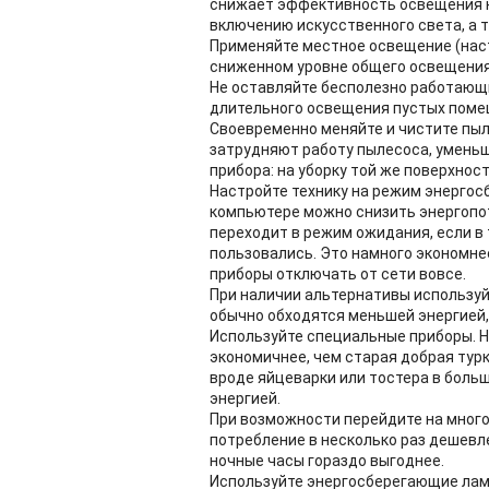
снижает эффективность освещения н
включению искусственного света, а 
Применяйте местное освещение (нас
сниженном уровне общего освещения
Не оставляйте бесполезно работающ
длительного освещения пустых помещ
Своевременно меняйте и чистите пыл
затрудняют работу пылесоса, уменьш
прибора: на уборку той же поверхнос
Настройте технику на режим энергос
компьютере можно снизить энергопо
переходит в режим ожидания, если в
пользовались. Это намного экономне
приборы отключать от сети вовсе.
При наличии альтернативы используй
обычно обходятся меньшей энергией,
Используйте специальные приборы. Н
экономичнее, чем старая добрая тур
вроде яйцеварки или тостера в боль
энергией.
При возможности перейдите на много
потребление в несколько раз дешевл
ночные часы гораздо выгоднее.
Используйте энергосберегающие лам