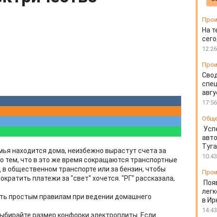
Прои
На т
сего
12:26
Прои
Свод
спец
авгу
17:56
Общ
Усп
авто
Туг
мья находится дома, неизбежно вырастут счета за
10:43
о тем, что в это же время сокращаются транспортные
д в общественном транспорте или за бензин, чтобы
Прои
ократить платежи за "свет" хочется. "РГ" рассказала,
Поя
легк
ать простым правилам при ведении домашнего
в Ир
14:43
ыбирайте размер конфорки электроплиты. Если