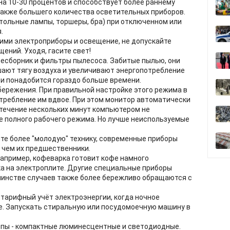
а 10-30 процентов и способствует более раннему
также большего количества осветительных приборов.
тольные лампы, торшеры, бра) при отключенном или
.
ими электроприборы и освещение, не допускайте
ений. Уходя, гасите свет!
есборник и фильтры пылесоса. Забитые пылью, они
ают тягу воздуха и увеличивают энергопотребление
ти понадобится гораздо больше времени.
бережения. При правильной настройке этого режима в
требление им вдвое. При этом монитор автоматически
 течение нескольких минут компьютером не
е полного рабочего режима. Но лучше неиспользуемые
те более "молодую" технику, современные приборы
 чем их предшественники.
апример, кофеварка готовит кофе намного
ка на электроплите. Другие специальные приборы
шинстве случаев также более бережливо обращаются с
тарифный учёт электроэнергии, когда ночное
е. Запускать стиральную или посудомоечную машину в
пы - компактные люминесцентные и светодиодные.