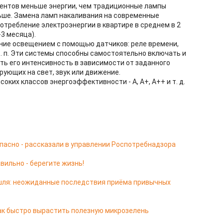
центов меньше энергии, чем традиционные лампы
льше. Замена ламп накаливания на современные
требление электроэнергии в квартире в среднем в 2
-3 месяца).
ние освещением с помощью датчиков: реле времени,
т. п. Эти системы способны самостоятельно включать и
ь его интенсивность в зависимости от заданного
рующих на свет, звук или движение.
ких классов энергоэффективности - А, А+, А++ и т. д.
опасно - рассказали в управлении Роспотребнадзора
вильно - берегите жизнь!
ашля: неожиданные последствия приёма привычных
ак быстро вырастить полезную микрозелень