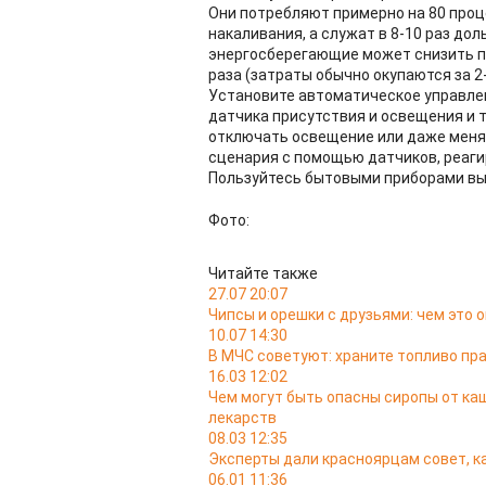
Они потребляют примерно на 80 про
накаливания, а служат в 8-10 раз до
энергосберегающие может снизить по
раза (затраты обычно окупаются за 2
Установите автоматическое управле
датчика присутствия и освещения и 
отключать освещение или даже менят
сценария с помощью датчиков, реаги
Пользуйтесь бытовыми приборами высо
Фото:
Читайте также
27.07 20:07
Чипсы и орешки с друзьями: чем это 
10.07 14:30
В МЧС советуют: храните топливо пра
16.03 12:02
Чем могут быть опасны сиропы от к
лекарств
08.03 12:35
Эксперты дали красноярцам совет, к
06.01 11:36