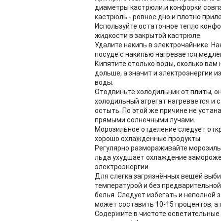
диаметры кастрюли и конфорки совпа
кастрюль - ровное дно и плотно при
Используйте остаточное тепло конфо
жидкости в закрытой кастрюле.
Удалите накипь в электрочайнике. Н
посуде с накипью нагревается медле
Кипятите столько воды, сколько вам 
дольше, а значит и электроэнергии и
воды.
Отодвиньте холодильник от плиты, он
холодильный агрегат нагревается и с
остыть. По этой же причине не устан
прямыми солнечными лучами.
Морозильное отделение следует отк
хорошо охлаждённые продукты.
Регулярно размораживайте морозильн
льда ухудшает охлаждение замороже
электроэнергии.
Для слегка загрязнённых вещей выби
температурой и без предварительной
белья. Следует избегать и неполной 
может составить 10-15 процентов, а 
Содержите в чистоте осветительные п