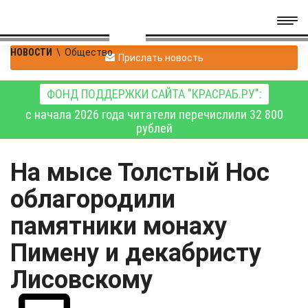
НОВОСТИ
\
Общество
Прислать новость
ФОНД ПОДДЕРЖКИ САЙТА "КРАСРАБ.РУ":
с начала 2026 года читатели перечислили 32 800
рублей
На мысе Толстый Нос
облагородили
памятники монаху
Пимену и декабристу
Лисовскому