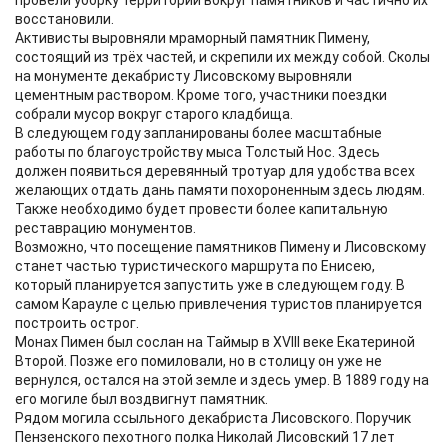
провели уборку территории вокруг памятников и частично их
восстановили.
Активисты выровняли мраморный памятник Пимену,
состоящий из трёх частей, и скрепили их между собой. Сколы
на монументе декабристу Лисовскому выровняли
цементным раствором. Кроме того, участники поездки
собрали мусор вокруг старого кладбища.
В следующем году запланированы более масштабные
работы по благоустройству мыса Толстый Нос. Здесь
должен появиться деревянный тротуар для удобства всех
желающих отдать дань памяти похороненным здесь людям.
Также необходимо будет провести более капитальную
реставрацию монументов.
Возможно, что посещение памятников Пимену и Лисовскому
станет частью туристического маршрута по Енисею,
который планируется запустить уже в следующем году. В
самом Карауле с целью привлечения туристов планируется
построить острог.
Монах Пимен был сослан на Таймыр в XVIII веке Екатериной
Второй. Позже его помиловали, но в столицу он уже не
вернулся, остался на этой земле и здесь умер. В 1889 году на
его могиле был воздвигнут памятник.
Рядом могила ссыльного декабриста Лисовского. Поручик
Пензенского пехотного полка Николай Лисовский 17 лет