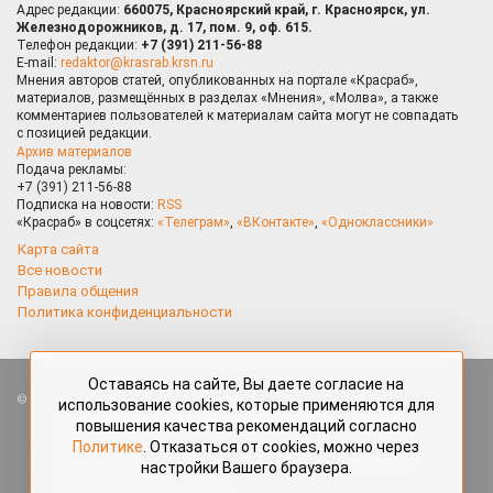
Адрес редакции:
660075, Красноярский край, г. Красноярск, ул.
Железнодорожников, д. 17, пом. 9, оф. 615.
Телефон редакции:
+7 (391) 211-56-88
E-mail:
redaktor@krasrab.krsn.ru
Мнения авторов статей, опубликованных на портале «Красраб»,
материалов, размещённых в разделах «Мнения», «Молва», а также
комментариев пользователей к материалам сайта могут не совпадать
с позицией редакции.
Архив материалов
Подача рекламы:
+7 (391) 211-56-88
Подписка на новости:
RSS
«Красраб» в соцсетях:
«Телеграм»
,
«ВКонтакте»
,
«Одноклассники»
Карта сайта
Все новости
Правила общения
Политика конфиденциальности
Оставаясь на сайте, Вы даете согласие на
Все права защищены. Любые материалы, размещённые на портале
использование cookies, которые применяются для
«Красраб.ру» сотрудниками редакции, нештатными авторами
повышения качества рекомендаций согласно
и читателями, являются объектами авторского права. Полное или
Политике
. Отказаться от cookies, можно через
частичное использование материалов, размещённых на портале
настройки Вашего браузера.
«Красраб.ру», допускается только с письменного согласия редакции
с указанием ссылки на источник. Все вопросы можно задать