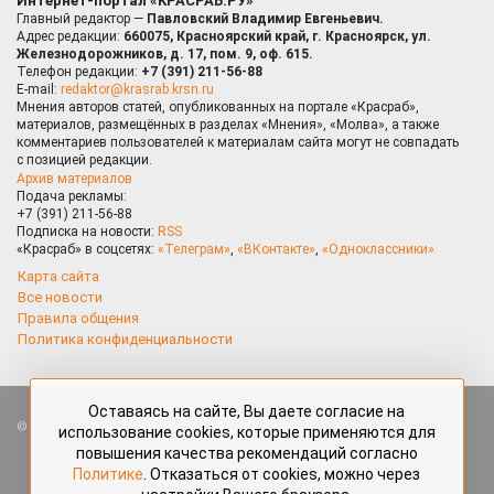
Интернет-портал «КРАСРАБ.РУ»
Главный редактор —
Павловский Владимир Евгеньевич.
Адрес редакции:
660075, Красноярский край, г. Красноярск, ул.
Железнодорожников, д. 17, пом. 9, оф. 615.
Телефон редакции:
+7 (391) 211-56-88
E-mail:
redaktor@krasrab.krsn.ru
Мнения авторов статей, опубликованных на портале «Красраб»,
материалов, размещённых в разделах «Мнения», «Молва», а также
комментариев пользователей к материалам сайта могут не совпадать
с позицией редакции.
Архив материалов
Подача рекламы:
+7 (391) 211-56-88
Подписка на новости:
RSS
«Красраб» в соцсетях:
«Телеграм»
,
«ВКонтакте»
,
«Одноклассники»
Карта сайта
Все новости
Правила общения
Политика конфиденциальности
Оставаясь на сайте, Вы даете согласие на
Все права защищены. Любые материалы, размещённые на портале
использование cookies, которые применяются для
«Красраб.ру» сотрудниками редакции, нештатными авторами
повышения качества рекомендаций согласно
и читателями, являются объектами авторского права. Полное или
Политике
. Отказаться от cookies, можно через
частичное использование материалов, размещённых на портале
«Красраб.ру», допускается только с письменного согласия редакции