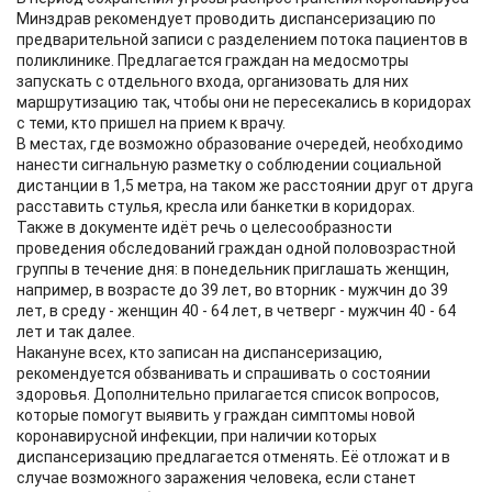
Минздрав рекомендует проводить диспансеризацию по
предварительной записи с разделением потока пациентов в
поликлинике. Предлагается граждан на медосмотры
запускать с отдельного входа, организовать для них
маршрутизацию так, чтобы они не пересекались в коридорах
с теми, кто пришел на прием к врачу.
В местах, где возможно образование очередей, необходимо
нанести сигнальную разметку о соблюдении социальной
дистанции в 1,5 метра, на таком же расстоянии друг от друга
расставить стулья, кресла или банкетки в коридорах.
Также в документе идёт речь о целесообразности
проведения обследований граждан одной половозрастной
группы в течение дня: в понедельник приглашать женщин,
например, в возрасте до 39 лет, во вторник - мужчин до 39
лет, в среду - женщин 40 - 64 лет, в четверг - мужчин 40 - 64
лет и так далее.
Накануне всех, кто записан на диспансеризацию,
рекомендуется обзванивать и спрашивать о состоянии
здоровья. Дополнительно прилагается список вопросов,
которые помогут выявить у граждан симптомы новой
коронавирусной инфекции, при наличии которых
диспансеризацию предлагается отменять. Её отложат и в
случае возможного заражения человека, если станет