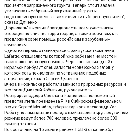
процентов загрязненного грунта. Теперь стоит задача
утилизовать собранный загрязненный грунт и
водотопливную смесь, а также очистить береговую линию", -
сказад Дяченко.
„Норникель“ выразил благодарность всем участникам
операции по очистке территоррии, а также всем тем, кто
предложил свою помощь, российским и зарубежным
компаниям.
Одной из первых откликнулась французская компания
Lafarge, специалисты которой уже работают на месте и
оказывают реальную помощь. Через несколько дней в
Норильск прибудут специалисты норвежской Statoil, у
которой есть технологии по устранению подобных
загрязнений, сказал Сергей Дяченко.
Вчера в Норильске работали министр природных ресурсов и
экологии Дмитрий Кобылкин, руководитель
Росприроднадзора Светлана Радионова, полномочный
представитель президента РФ в Сибирском федеральном
округе Сергей Меняйло, губернатор края Александр Усс.
Работу по ликвидации последствий аварии в круглосуточном
режиме ведут более 700 человек, привлечено более 300
единиц техники.
По состоянию на 16 июня в районе ТЭЦ-3 откачано 5,7