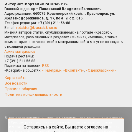
Интернет-портал «КРАСРАБ.РУ»
Главный редактор —
Павловский Владимир Евгеньевич.
Адрес редакции:
660075, Красноярский край, г. Красноярск, ул.
Железнодорожников, д. 17, пом. 9, оф. 615.
Телефон редакции:
+7 (391) 211-56-88
E-mail:
redaktor@krasrab.krsn.ru
Мнения авторов статей, опубликованных на портале «Красраб»,
материалов, размещённых в разделах «Мнения», «Молва», а также
комментариев пользователей к материалам сайта могут не совпадать
с позицией редакции.
Архив материалов
Подача рекламы:
+7 (391) 211-56-88
Подписка на новости:
RSS
«Красраб» в соцсетях:
«Телеграм»
,
«ВКонтакте»
,
«Одноклассники»
Карта сайта
Все новости
Правила общения
Политика конфиденциальности
Оставаясь на сайте, Вы даете согласие на
Все права защищены. Любые материалы, размещённые на портале
использование cookies, которые применяются для
«Красраб.ру» сотрудниками редакции, нештатными авторами
повышения качества рекомендаций согласно
и читателями, являются объектами авторского права. Полное или
Политике
. Отказаться от cookies, можно через
частичное использование материалов, размещённых на портале