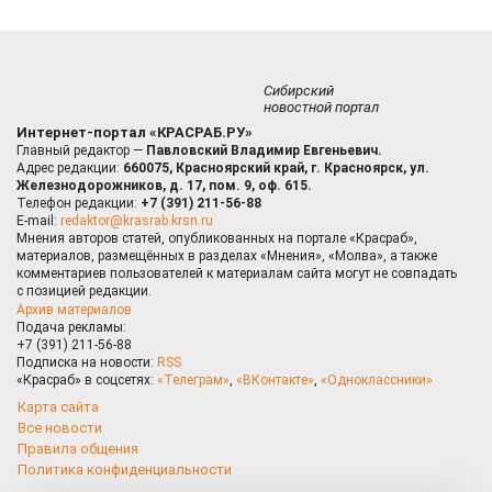
Сибирский
новостной портал
Интернет-портал «КРАСРАБ.РУ»
Главный редактор —
Павловский Владимир Евгеньевич.
Адрес редакции:
660075, Красноярский край, г. Красноярск, ул.
Железнодорожников, д. 17, пом. 9, оф. 615.
Телефон редакции:
+7 (391) 211-56-88
E-mail:
redaktor@krasrab.krsn.ru
Мнения авторов статей, опубликованных на портале «Красраб»,
материалов, размещённых в разделах «Мнения», «Молва», а также
комментариев пользователей к материалам сайта могут не совпадать
с позицией редакции.
Архив материалов
Подача рекламы:
+7 (391) 211-56-88
Подписка на новости:
RSS
«Красраб» в соцсетях:
«Телеграм»
,
«ВКонтакте»
,
«Одноклассники»
Карта сайта
Все новости
Правила общения
Политика конфиденциальности