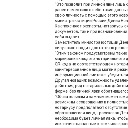
"Это позволит при личной явке лица 
ранее поместило о себе такие данны
свою личность с помощью этого ново
министра юстиции России Денис Нов
Как поясняют эксперты, нотариусы см
документов, так и при возникновении 
себя выдает.
Заместитель министра юстиции Денис
силу закон вводит достаточно рево
"Этим законом предусмотрены такие
маркировка каждого нотариального до
QR-кода на соответствующем нотари
заинтересованное лицо могли в режи
информационной системе, убедиться 
Другая новация: возможность удале
действия, ряд нотариальных действи
форме, без личной явки обратившегос
"Обязательным и важным моментом зд
возможны к совершению в полностью 
нотариусу, предполагают отсутствие
обратившегося лица, - рассказал Ден
необходима будет личная явка, чтоб
исключив вызванные в том числе рас