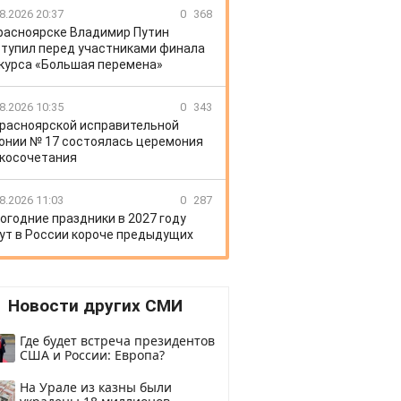
8.2026 20:37
0
368
расноярске Владимир Путин
тупил перед участниками финала
курса «Большая перемена»
8.2026 10:35
0
343
Красноярской исправительной
онии № 17 состоялась церемония
косочетания
8.2026 11:03
0
287
огодние праздники в 2027 году
ут в России короче предыдущих
Новости других СМИ
Где будет встреча президентов
США и России: Европа?
На Урале из казны были