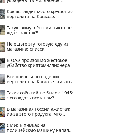
украдены 18 миллионов
рублей
Как выглядит место крушение
вертолета на Кавказе:
смотреть
Такую зиму в России никто не
ждал: как так?!
Не ешьте эту готовую еду из
магазина: список
В ОАЭ произошло жестокое
убийство криптомиллионера
Все новости по падению
вертолета на Кавказе: читать
здесь
Таких событий не было с 1945:
чего ждать всем нам?
В магазинах России ажиотаж
из-за этого продукта: что
купить?
СМИ: В Химках на
полицейскую машину напали
и подожгли.