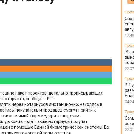
Прои
Свод
спец
авгу
17:49
Прои
В а
выка
пос
22:07
Прои
В Ту
разм
товило пакет проектов, детально прописывающих
Бая
 нотариата, сообщает РГ".
04:24
лять через нотариусов дистанционно, находясь в
вартиры покупатель и продавец смогут прийти к
Прои
ески значимой форме ударить по рукам.
Семь
илу в конце года. Также нотариусы получат
реке
дан с помощью Единой биометрической системы. Ее
22:01
 нотариусы смогут ей пользоваться.