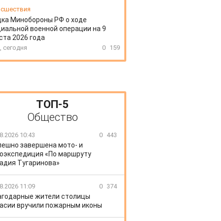
сшествия
ка Минобороны РФ о ходе
иальной военной операции на 9
ста 2026 года
, сегодня
0
159
ТОП-5
Общество
8.2026 10:43
0
443
пешно завершена мото- и
оэкспедиция «По маршруту
адия Тугаринова»
8.2026 11:09
0
374
агодарные жители столицы
асии вручили пожарным иконы