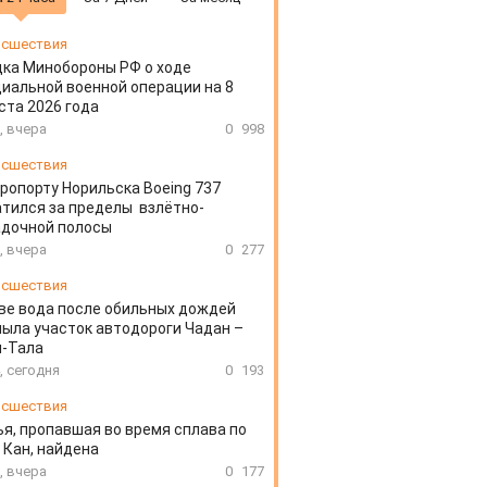
сшествия
ка Минобороны РФ о ходе
иальной военной операции на 8
ста 2026 года
, вчера
0
998
сшествия
эропорту Норильска Boeing 737
тился за пределы взлётно-
адочной полосы
, вчера
0
277
сшествия
ве вода после обильных дождей
ыла участок автодороги Чадан –
н-Тала
, сегодня
0
193
сшествия
я, пропавшая во время сплава по
 Кан, найдена
, вчера
0
177