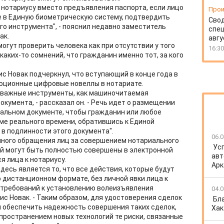
к нотариусу вместо предъявления паспорта, если лицо
Прои
е в Единую биометрическую систему, подтвердить
Свод
го инструмента", - пояснил недавно заместитель
спец
ак.
авгу
огут проверить человека как при отсутствии у того
16:30
каких-то сомнений, что гражданин именно тот, за кого
 Новак подчеркнул, что вступающий в конце года в
люционные цифровые новеллы в нотариате.
 важные инструменты, как машиночитаемая
кумента, - рассказал он. - Речь идет о размещении
альном документе, чтобы гражданин или любое
ме реального времени, обратившись к Единой
в подлинности этого документа".
06.0
нного обращения лиц за совершением нотариального
Ус
й могут быть полностью совершены в электронной
авт
я лица к нотариусу.
Арк
есь является то, что все действия, которые будут
дистанционном формате, без личной явки лица к
 требований к установлению волеизъявления
04.0
ис Новак. - Таким образом, для удостоверения сделок
Бл
ы обеспечить надежность совершения таких сделок,
Хак
пространением новых технологий те риски, связанные