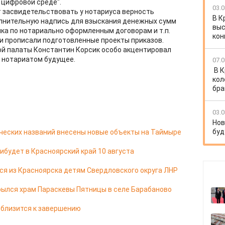
 цифровой среде".
03.0
 засвидетельствовать у нотариуса верность
В К
олнительную надпись для взыскания денежных сумм
выс
ка по нотариально оформленным договорам и т.п.
кон
и прописали подготовленные проекты приказов.
й палаты Константин Корсик особо акцентировал
м нотариатом будущее.
07.0
В 
кол
бра
03.0
Нов
буд
ческих названий внесены новые объекты на Таймыре
ибудет в Красноярский край 10 августа
я из Красноярска детям Свердловского округа ЛНР
ылся храм Параскевы Пятницы в селе Барабаново
 близится к завершению