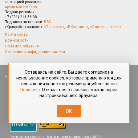
с позицией редакции.
Архив материалов
Подача рекламы:
+7 (391) 211-56-88
Подписка на новости:
RSS
«Красраб» в соцсетях:
«Телеграм»
,
«ВКонтакте»
,
«Одноклассники»
Карта сайта
Все новости
Правила общения
Политика конфиденциальности
Оставаясь на сайте, Вы даете согласие на
Все права защищены. Любые материалы, размещённые на портале
использование cookies, которые применяются для
«Красраб.ру» сотрудниками редакции, нештатными авторами
повышения качества рекомендаций согласно
и читателями, являются объектами авторского права. Полное или
Политике
. Отказаться от cookies, можно через
частичное использование материалов, размещённых на портале
настройки Вашего браузера.
«Красраб.ру», допускается только с письменного согласия редакции
с указанием ссылки на источник. Все вопросы можно задать
по адресу
redaktor@krasrab.krsn.ru
.
OK
Разработка портала:
Центр интернет-проектов «МОЁ!»