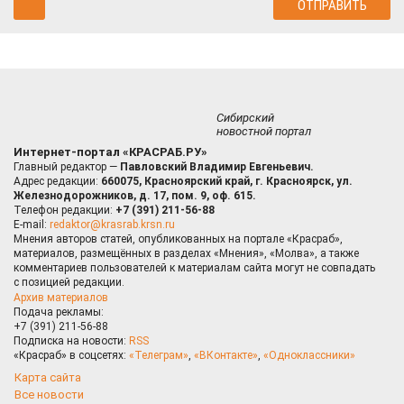
Сибирский
новостной портал
Интернет-портал «КРАСРАБ.РУ»
Главный редактор —
Павловский Владимир Евгеньевич.
Адрес редакции:
660075, Красноярский край, г. Красноярск, ул.
Железнодорожников, д. 17, пом. 9, оф. 615.
Телефон редакции:
+7 (391) 211-56-88
E-mail:
redaktor@krasrab.krsn.ru
Мнения авторов статей, опубликованных на портале «Красраб»,
материалов, размещённых в разделах «Мнения», «Молва», а также
комментариев пользователей к материалам сайта могут не совпадать
с позицией редакции.
Архив материалов
Подача рекламы:
+7 (391) 211-56-88
Подписка на новости:
RSS
«Красраб» в соцсетях:
«Телеграм»
,
«ВКонтакте»
,
«Одноклассники»
Карта сайта
Все новости