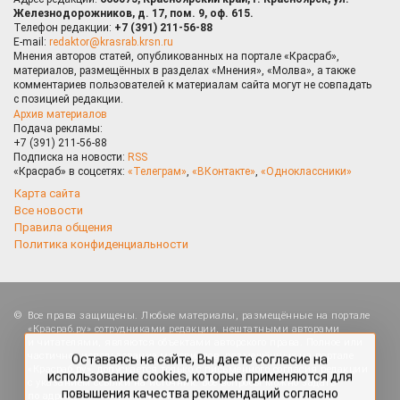
Железнодорожников, д. 17, пом. 9, оф. 615.
Телефон редакции:
+7 (391) 211-56-88
E-mail:
redaktor@krasrab.krsn.ru
Мнения авторов статей, опубликованных на портале «Красраб»,
материалов, размещённых в разделах «Мнения», «Молва», а также
комментариев пользователей к материалам сайта могут не совпадать
с позицией редакции.
Архив материалов
Подача рекламы:
+7 (391) 211-56-88
Подписка на новости:
RSS
«Красраб» в соцсетях:
«Телеграм»
,
«ВКонтакте»
,
«Одноклассники»
Карта сайта
Все новости
Правила общения
Политика конфиденциальности
Оставаясь на сайте, Вы даете согласие на
Все права защищены. Любые материалы, размещённые на портале
использование cookies, которые применяются для
«Красраб.ру» сотрудниками редакции, нештатными авторами
повышения качества рекомендаций согласно
и читателями, являются объектами авторского права. Полное или
Политике
. Отказаться от cookies, можно через
частичное использование материалов, размещённых на портале
настройки Вашего браузера.
«Красраб.ру», допускается только с письменного согласия редакции
с указанием ссылки на источник. Все вопросы можно задать
по адресу
redaktor@krasrab.krsn.ru
.