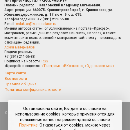
Интернет-портал «КРАСРАБ.РУ»
Главный редактор —
Павловский Владимир Евгеньевич.
Адрес редакции:
660075, Красноярский край, г. Красноярск, ул.
Железнодорожников, д. 17, пом. 9, оф. 615.
Телефон редакции:
+7 (391) 211-56-88
E-mail:
redaktor@krasrab.krsn.ru
Мнения авторов статей, опубликованных на портале «Красраб»,
материалов, размещённых в разделах «Мнения», «Молва», а также
комментариев пользователей к материалам сайта могут не совпадать
с позицией редакции.
Архив материалов
Подача рекламы:
+7 (391) 211-56-88
Подписка на новости:
RSS
«Красраб» в соцсетях:
«Телеграм»
,
«ВКонтакте»
,
«Одноклассники»
Карта сайта
Все новости
Правила общения
Политика конфиденциальности
Оставаясь на сайте, Вы даете согласие на
Все права защищены. Любые материалы, размещённые на портале
использование cookies, которые применяются для
«Красраб.ру» сотрудниками редакции, нештатными авторами
повышения качества рекомендаций согласно
и читателями, являются объектами авторского права. Полное или
Политике
. Отказаться от cookies, можно через
частичное использование материалов, размещённых на портале