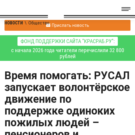
НОВОСТИ
\
Общество
Прислать новость
ФОНД ПОДДЕРЖКИ САЙТА "КРАСРАБ.РУ":
с начала 2026 года читатели перечислили 32 800
рублей
Время помогать: РУСАЛ
запускает волонтёрское
движение по
поддержке одиноких
пожилых людей –
пенсионеров и