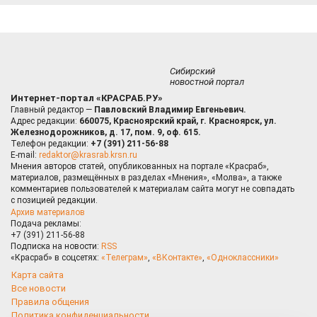
Сибирский
новостной портал
Интернет-портал «КРАСРАБ.РУ»
Главный редактор —
Павловский Владимир Евгеньевич.
Адрес редакции:
660075, Красноярский край, г. Красноярск, ул.
Железнодорожников, д. 17, пом. 9, оф. 615.
Телефон редакции:
+7 (391) 211-56-88
E-mail:
redaktor@krasrab.krsn.ru
Мнения авторов статей, опубликованных на портале «Красраб»,
материалов, размещённых в разделах «Мнения», «Молва», а также
комментариев пользователей к материалам сайта могут не совпадать
с позицией редакции.
Архив материалов
Подача рекламы:
+7 (391) 211-56-88
Подписка на новости:
RSS
«Красраб» в соцсетях:
«Телеграм»
,
«ВКонтакте»
,
«Одноклассники»
Карта сайта
Все новости
Правила общения
Политика конфиденциальности