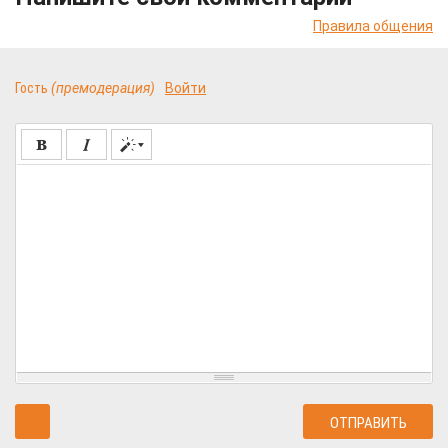
Правила общения
Гость
(премодерация)
Войти