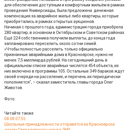
для обеспечения доступным и комфортным жильём в рамках
проведения Универсиады, была предложена денежная
компенсация за аварийное жильё либо квартиры, которые
приобретались в рамках открытых аукционов.
Начиная с прошлого года, администрация города приобрела
280 квартир, в основном в Октябрьском и Советском районах.
Ещё 224 собственника получили выплаты, до конца года
запланировано переселить около сотни семей.
«Чтобы полностью расселить только официально
признанные аварийными дома в Красноярске, нужно не
менее 7,5 миллиарда рублей. На сегодняшний день в
официальном списке аварийных числятся 454 объекта, из
них включено в программы 105. Остальные 349 бараков ждут
своей очереди на расселение, и перечень их периодически
пополняется", – сказал заместитель главы города Олег
Животов.
Фото:
Читайте также
08.08 07:55
Школьные принадлежности отправятся из Красноярска
детям Свердловского округа ЛНР