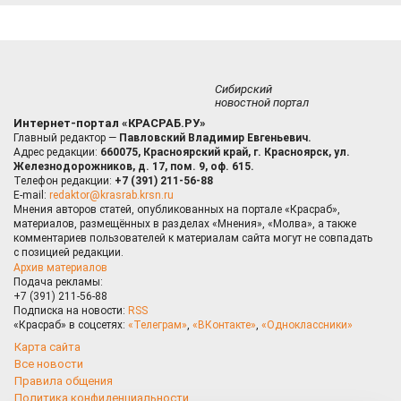
Сибирский
новостной портал
Интернет-портал «КРАСРАБ.РУ»
Главный редактор —
Павловский Владимир Евгеньевич.
Адрес редакции:
660075, Красноярский край, г. Красноярск, ул.
Железнодорожников, д. 17, пом. 9, оф. 615.
Телефон редакции:
+7 (391) 211-56-88
E-mail:
redaktor@krasrab.krsn.ru
Мнения авторов статей, опубликованных на портале «Красраб»,
материалов, размещённых в разделах «Мнения», «Молва», а также
комментариев пользователей к материалам сайта могут не совпадать
с позицией редакции.
Архив материалов
Подача рекламы:
+7 (391) 211-56-88
Подписка на новости:
RSS
«Красраб» в соцсетях:
«Телеграм»
,
«ВКонтакте»
,
«Одноклассники»
Карта сайта
Все новости
Правила общения
Политика конфиденциальности