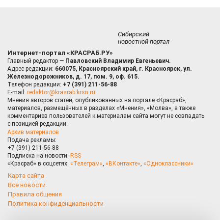
Сибирский
новостной портал
Интернет-портал «КРАСРАБ.РУ»
Главный редактор —
Павловский Владимир Евгеньевич.
Адрес редакции:
660075, Красноярский край, г. Красноярск, ул.
Железнодорожников, д. 17, пом. 9, оф. 615.
Телефон редакции:
+7 (391) 211-56-88
E-mail:
redaktor@krasrab.krsn.ru
Мнения авторов статей, опубликованных на портале «Красраб»,
материалов, размещённых в разделах «Мнения», «Молва», а также
комментариев пользователей к материалам сайта могут не совпадать
с позицией редакции.
Архив материалов
Подача рекламы:
+7 (391) 211-56-88
Подписка на новости:
RSS
«Красраб» в соцсетях:
«Телеграм»
,
«ВКонтакте»
,
«Одноклассники»
Карта сайта
Все новости
Правила общения
Политика конфиденциальности