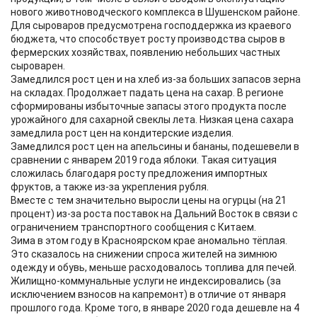
нового животноводческого комплекса в Шушенском районе.
Для сыроваров предусмотрена господдержка из краевого
бюджета, что способствует росту производства сыров в
фермерских хозяйствах, появлению небольших частных
сыроварен.
Замедлился рост цен и на хлеб из-за больших запасов зерна
на складах. Продолжает падать цена на сахар. В регионе
сформированы избыточные запасы этого продукта после
урожайного для сахарной свеклы лета. Низкая цена сахара
замедлила рост цен на кондитерские изделия.
Замедлился рост цен на апельсины и бананы, подешевели в
сравнении с январем 2019 года яблоки. Такая ситуация
сложилась благодаря росту предложения импортных
фруктов, а также из-за укрепления рубля.
Вместе с тем значительно выросли цены на огурцы (на 21
процент) из-за роста поставок на Дальний Восток в связи с
ограничением транспортного сообщения с Китаем.
Зима в этом году в Красноярском крае аномально тёплая.
Это сказалось на снижении спроса жителей на зимнюю
одежду и обувь, меньше расходовалось топлива для печей.
Жилищно-коммунальные услуги не индексировались (за
исключением взносов на капремонт) в отличие от января
прошлого года. Кроме того, в январе 2020 года дешевле на 4