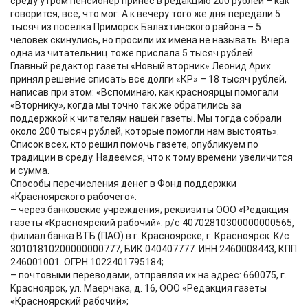
среду утром пенсионер принёс в редакцию 200 рублей – как
говорится, всё, что мог. А к вечеру того же дня передали 5
тысяч из посёлка Приморск Балахтинского района – 5
человек скинулись, но просили их имена не называть. Вчера
одна из читательниц тоже прислала 5 тысяч рублей.
Главный редактор газеты «Новый вторник» Леонид Арих
принял решение списать все долги «КР» – 18 тысяч рублей,
написав при этом: «Вспоминаю, как красноярцы помогали
«Вторнику», когда мы точно так же обратились за
поддержкой к читателям нашей газеты. Мы тогда собрали
около 200 тысяч рублей, которые помогли нам выстоять».
Список всех, кто решил помочь газете, опубликуем по
традиции в среду. Надеемся, что к тому времени увеличится
и сумма.
Способы перечисления денег в Фонд поддержки
«Красноярского рабочего»:
– через банковские учреждения; реквизиты ООО «Редакция
газеты «Красноярский рабочий»: р/с 40702810300000000565,
филиал банка ВТБ (ПАО) в г. Красноярске, г. Красноярск. К/с
30101810200000000777, БИК 040407777. ИНН 2460008443, КПП
246001001. ОГРН 1022401795184;
– почтовыми переводами, отправляя их на адрес: 660075, г.
Красноярск, ул. Маерчака, д. 16, ООО «Редакция газеты
«Красноярский рабочий»;