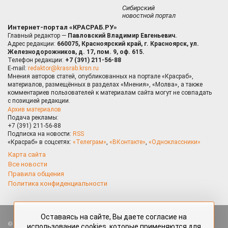
Сибирский
новостной портал
Интернет-портал «КРАСРАБ.РУ»
Главный редактор —
Павловский Владимир Евгеньевич.
Адрес редакции:
660075, Красноярский край, г. Красноярск, ул.
Железнодорожников, д. 17, пом. 9, оф. 615.
Телефон редакции:
+7 (391) 211-56-88
E-mail:
redaktor@krasrab.krsn.ru
Мнения авторов статей, опубликованных на портале «Красраб»,
материалов, размещённых в разделах «Мнения», «Молва», а также
комментариев пользователей к материалам сайта могут не совпадать
с позицией редакции.
Архив материалов
Подача рекламы:
+7 (391) 211-56-88
Подписка на новости:
RSS
«Красраб» в соцсетях:
«Телеграм»
,
«ВКонтакте»
,
«Одноклассники»
Карта сайта
Все новости
Правила общения
Политика конфиденциальности
Оставаясь на сайте, Вы даете согласие на
Все права защищены. Любые материалы, размещённые на портале
использование cookies, которые применяются для