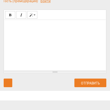
Гость
(премодерация)
Войти