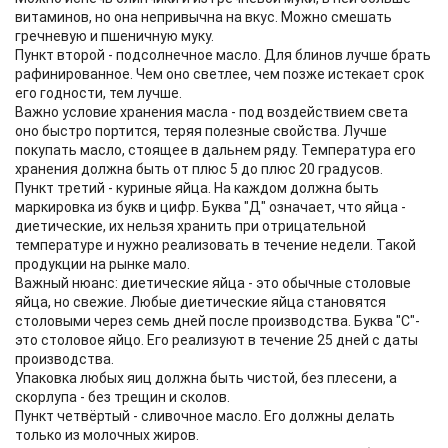
витаминов, но она непривычна на вкус. Можно смешать
гречневую и пшеничную муку.
Пункт второй - подсолнечное масло. Для блинов лучше брать
рафинированное. Чем оно светлее, чем позже истекает срок
его годности, тем лучше.
Важно условие хранения масла - под воздействием света
оно быстро портится, теряя полезные свойства. Лучше
покупать масло, стоящее в дальнем ряду. Температура его
хранения должна быть от плюс 5 до плюс 20 градусов.
Пункт третий - куриные яйца. На каждом должна быть
маркировка из букв и цифр. Буква "Д" означает, что яйца -
диетические, их нельзя хранить при отрицательной
температуре и нужно реализовать в течение недели. Такой
продукции на рынке мало.
Важный нюанс: диетические яйца - это обычные столовые
яйца, но свежие. Любые диетические яйца становятся
столовыми через семь дней после производства. Буква "С"-
это столовое яйцо. Его реализуют в течение 25 дней с даты
производства.
Упаковка любых яиц должна быть чистой, без плесени, а
скорлупа - без трещин и сколов.
Пункт четвёртый - сливочное масло. Его должны делать
только из молочных жиров.