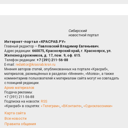
Сибирский
новостной портал
Интернет-портал «КРАСРАБ.РУ»
Главный редактор —
Павловский Владимир Евгеньевич.
Адрес редакции:
660075, Красноярский край, г. Красноярск, ул.
Железнодорожников, д. 17, пом. 9, оф. 615.
Телефон редакции:
+7 (391) 211-56-88
E-mail:
redaktor@krasrab.krsn.ru
Мнения авторов статей, опубликованных на портале «Красраб»,
материалов, размещённых в разделах «Мнения», «Молва», а также
комментариев пользователей к материалам сайта могут не совпадать
с позицией редакции.
Архив материалов
Подача рекламы:
+7 (391) 211-56-88
Подписка на новости:
RSS
«Красраб» в соцсетях:
«Телеграм»
,
«ВКонтакте»
,
«Одноклассники»
Карта сайта
Все новости
Правила общения