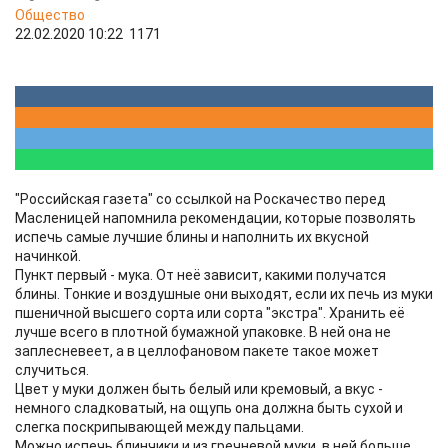
Общество
22.02.2020 10:22
1171
"Российская газета" со ссылкой на Роскачество перед
Масленицей напомнила рекомендации, которые позволять
испечь самые лучшие блины и наполнить их вкусной
начинкой.
Пункт первый - мука. От неё зависит, какими получатся
блины. Тонкие и воздушные они выходят, если их печь из муки
пшеничной высшего сорта или сорта "экстра". Хранить её
лучше всего в плотной бумажной упаковке. В ней она не
заплесневеет, а в целлофановом пакете такое может
случиться.
Цвет у муки должен быть белый или кремовый, а вкус -
немного сладковатый, на ощупь она должна быть сухой и
слегка поскрипывающей между пальцами.
Можно испечь блинчики и из гречневой муки, в ней больше